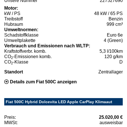
Unsere Nummer
227527690
Motor:
kW / PS
48 kW / 65 PS
Treibstoff
Benzin
Hubraum
999 cm³
Umweltnormen:
Schadstoffklasse
Euro 6e
Umweltplakette
4 (Green)
Verbrauch und Emissionen nach WLTP:
Kraftstoffverbr. komb.
5,3 l/100km
CO
-Emissionen komb.
120 g/km
2
CO
-Klasse
D
2
Standort
Zentrallager
Details zum Fiat 500C anzeigen
Fiat 500C Hybrid Dolcevita LED Apple CarPlay Klimaaut
Preis:
25.020,00 €
MWSt:
ausweisbar