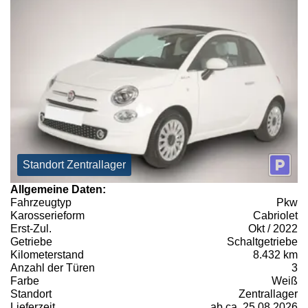
Standort Zentrallager
Allgemeine Daten:
Fahrzeugtyp
Pkw
Karosserieform
Cabriolet
Erst-Zul.
Okt / 2022
Getriebe
Schaltgetriebe
Kilometerstand
8.432 km
Anzahl der Türen
3
Farbe
Weiß
Standort
Zentrallager
Lieferzeit
ab ca. 25.08.2026