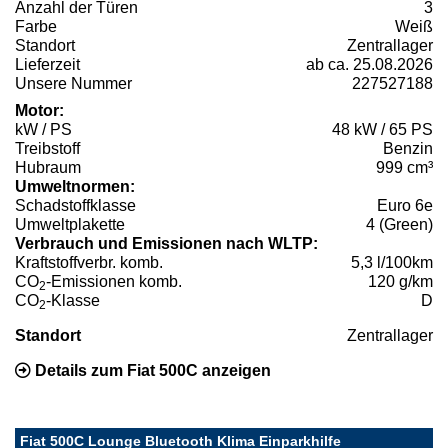
Anzahl der Türen
3
Farbe
Weiß
Standort
Zentrallager
Lieferzeit
ab ca. 25.08.2026
Unsere Nummer
227527188
Motor:
kW / PS
48 kW / 65 PS
Treibstoff
Benzin
Hubraum
999 cm³
Umweltnormen:
Schadstoffklasse
Euro 6e
Umweltplakette
4 (Green)
Verbrauch und Emissionen nach WLTP:
Kraftstoffverbr. komb.
5,3 l/100km
CO
-Emissionen komb.
120 g/km
2
CO
-Klasse
D
2
Standort
Zentrallager
Details zum Fiat 500C anzeigen
Fiat 500C Lounge Bluetooth Klima Einparkhilfe