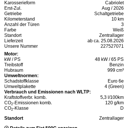
Karosserieform
Cabriolet
Erst-Zul.
Aug / 2026
Getriebe
Schaltgetriebe
Kilometerstand
10 km
Anzahl der Türen
3
Farbe
Weiß
Standort
Zentrallager
Lieferzeit
ab ca. 25.08.2026
Unsere Nummer
227527071
Motor:
kW / PS
48 kW / 65 PS
Treibstoff
Benzin
Hubraum
999 cm³
Umweltnormen:
Schadstoffklasse
Euro 6e
Umweltplakette
4 (Green)
Verbrauch und Emissionen nach WLTP:
Kraftstoffverbr. komb.
5,3 l/100km
CO
-Emissionen komb.
120 g/km
2
CO
-Klasse
D
2
Standort
Zentrallager