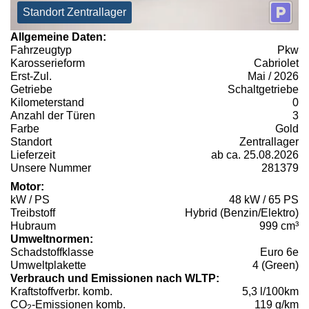
Standort Zentrallager
Allgemeine Daten:
Fahrzeugtyp
Pkw
Karosserieform
Cabriolet
Erst-Zul.
Mai / 2026
Getriebe
Schaltgetriebe
Kilometerstand
0
Anzahl der Türen
3
Farbe
Gold
Standort
Zentrallager
Lieferzeit
ab ca. 25.08.2026
Unsere Nummer
281379
Motor:
kW / PS
48 kW / 65 PS
Treibstoff
Hybrid (Benzin/Elektro)
Hubraum
999 cm³
Umweltnormen:
Schadstoffklasse
Euro 6e
Umweltplakette
4 (Green)
Verbrauch und Emissionen nach WLTP:
Kraftstoffverbr. komb.
5,3 l/100km
CO
-Emissionen komb.
119 g/km
2