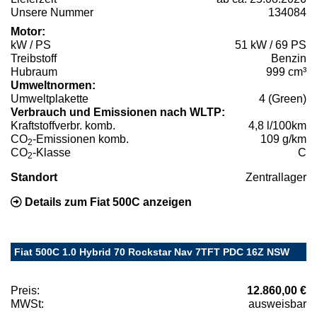
Unsere Nummer
134084
Motor:
kW / PS
51 kW / 69 PS
Treibstoff
Benzin
Hubraum
999 cm³
Umweltnormen:
Umweltplakette
4 (Green)
Verbrauch und Emissionen nach WLTP:
Kraftstoffverbr. komb.
4,8 l/100km
CO
-Emissionen komb.
109 g/km
2
CO
-Klasse
C
2
Standort
Zentrallager
Details zum Fiat 500C anzeigen
Fiat 500C 1.0 Hybrid 70 Rockstar Nav 7TFT PDC 16Z NSW
Preis:
12.860,00 €
MWSt:
ausweisbar