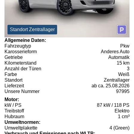
Standort Zentrallager
Allgemeine Daten:
Fahrzeugtyp
Pkw
Karosserieform
Anderes Auto
Getriebe
Automatik
Kilometerstand
15 km
Anzahl der Türen
3
Farbe
Weiß
Standort
Zentrallager
Lieferzeit
ab ca. 25.08.2026
Unsere Nummer
97995
Motor:
kW / PS
87 kW / 118 PS
Treibstoff
Elektro
Hubraum
1 cm³
Umweltnormen:
Umweltplakette
4 (Green)
Verbrauch und Emissionen nach WLTP: