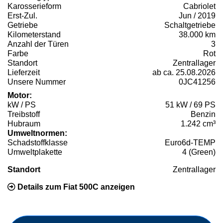
Karosserieform
Cabriolet
Erst-Zul.
Jun / 2019
Getriebe
Schaltgetriebe
Kilometerstand
38.000 km
Anzahl der Türen
3
Farbe
Rot
Standort
Zentrallager
Lieferzeit
ab ca. 25.08.2026
Unsere Nummer
0JC41256
Motor:
kW / PS
51 kW / 69 PS
Treibstoff
Benzin
Hubraum
1.242 cm³
Umweltnormen:
Schadstoffklasse
Euro6d-TEMP
Umweltplakette
4 (Green)
Standort
Zentrallager
Details zum Fiat 500C anzeigen