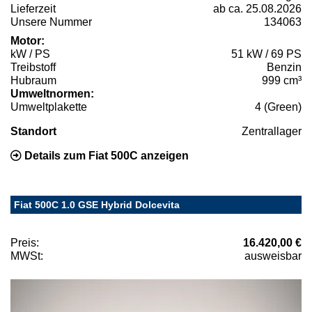
Lieferzeit
ab ca. 25.08.2026
Unsere Nummer
134063
Motor:
kW / PS
51 kW / 69 PS
Treibstoff
Benzin
Hubraum
999 cm³
Umweltnormen:
Umweltplakette
4 (Green)
Standort
Zentrallager
Details zum Fiat 500C anzeigen
Fiat 500C 1.0 GSE Hybrid Dolcevita
Preis:
16.420,00 €
MWSt:
ausweisbar