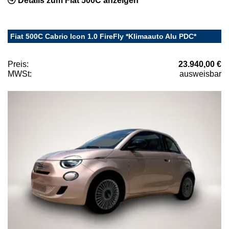
Details zum Fiat 500C anzeigen
Fiat 500C Cabrio Icon 1.0 FireFly *Klimaauto Alu PDC*
Preis:
23.940,00 €
MWSt:
ausweisbar