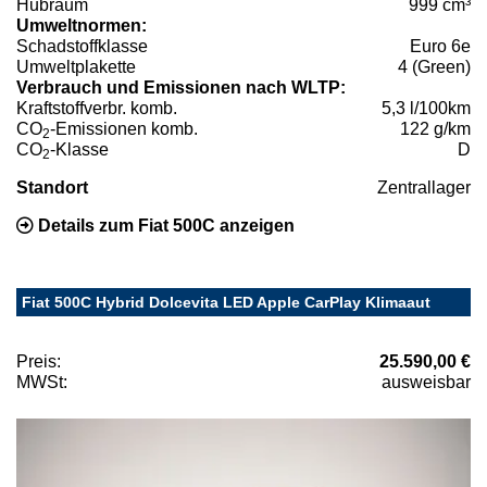
Hubraum
999 cm³
Umweltnormen:
Schadstoffklasse
Euro 6e
Umweltplakette
4 (Green)
Verbrauch und Emissionen nach WLTP:
Kraftstoffverbr. komb.
5,3 l/100km
CO
-Emissionen komb.
122 g/km
2
CO
-Klasse
D
2
Standort
Zentrallager
Details zum Fiat 500C anzeigen
Fiat 500C Hybrid Dolcevita LED Apple CarPlay Klimaaut
Preis:
25.590,00 €
MWSt:
ausweisbar