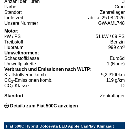
Anzahl der Türen
3
Farbe
Grau
Standort
Zentrallager
Lieferzeit
ab ca. 25.08.2026
Unsere Nummer
GW-AML748
Motor:
kW / PS
51 kW / 69 PS
Treibstoff
Benzin
Hubraum
999 cm³
Umweltnormen:
Schadstoffklasse
Euro6d
Umweltplakette
1 (None)
Verbrauch und Emissionen nach WLTP:
Kraftstoffverbr. komb.
5,2 l/100km
CO
-Emissionen komb.
119 g/km
2
CO
-Klasse
D
2
Standort
Zentrallager
Details zum Fiat 500C anzeigen
Fiat 500C Hybrid Dolcevita LED Apple CarPlay Klimaaut