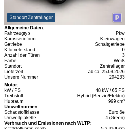
Standort Zentrallager
Allgemeine Daten:
Fahrzeugtyp
Pkw
Karosserieform
Kleinwagen
Getriebe
Schaltgetriebe
Kilometerstand
0
Anzahl der Türen
3
Farbe
Weiß
Standort
Zentrallager
Lieferzeit
ab ca. 25.08.2026
Unsere Nummer
294233
Motor:
kW / PS
48 kW / 65 PS
Treibstoff
Hybrid (Benzin/Elektro)
Hubraum
999 cm³
Umweltnormen:
Schadstoffklasse
Euro 6e
Umweltplakette
4 (Green)
Verbrauch und Emissionen nach WLTP:
Kraftstoffverbr. komb.
5,3 l/100km