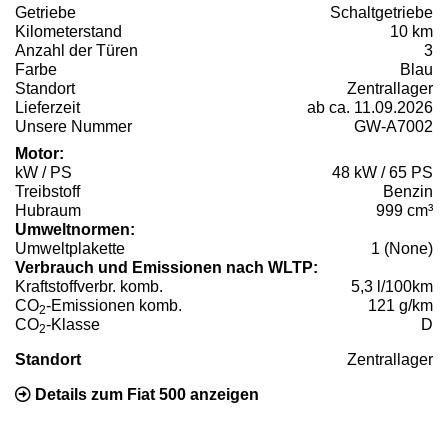
Getriebe
Schaltgetriebe
Kilometerstand
10 km
Anzahl der Türen
3
Farbe
Blau
Standort
Zentrallager
Lieferzeit
ab ca. 11.09.2026
Unsere Nummer
GW-A7002
Motor:
kW / PS
48 kW / 65 PS
Treibstoff
Benzin
Hubraum
999 cm³
Umweltnormen:
Umweltplakette
1 (None)
Verbrauch und Emissionen nach WLTP:
Kraftstoffverbr. komb.
5,3 l/100km
CO
-Emissionen komb.
121 g/km
2
CO
-Klasse
D
2
Standort
Zentrallager
Details zum Fiat 500 anzeigen