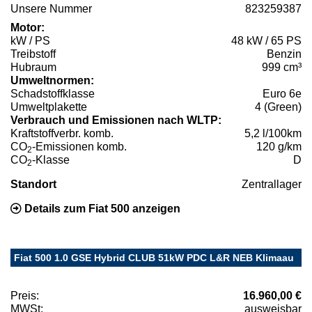
Unsere Nummer
823259387
Motor:
kW / PS
48 kW / 65 PS
Treibstoff
Benzin
Hubraum
999 cm³
Umweltnormen:
Schadstoffklasse
Euro 6e
Umweltplakette
4 (Green)
Verbrauch und Emissionen nach WLTP:
Kraftstoffverbr. komb.
5,2 l/100km
CO
-Emissionen komb.
120 g/km
2
CO
-Klasse
D
2
Standort
Zentrallager
Details zum Fiat 500 anzeigen
Fiat 500 1.0 GSE Hybrid CLUB 51kW PDC L&R NEB Klimaau
Preis:
16.960,00 €
MWSt:
ausweisbar