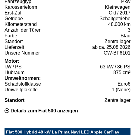
Fahrzeugtyp
Pkw
Karosserieform
Kleinwagen
Erst-Zul.
Okt / 2017
Getriebe
Schaltgetriebe
Kilometerstand
48.000 km
Anzahl der Türen
3
Farbe
Blau
Standort
Zentrallager
Lieferzeit
ab ca. 25.08.2026
Unsere Nummer
GW-BF6101
Motor:
kW / PS
63 kW / 86 PS
Hubraum
875 cm³
Umweltnormen:
Schadstoffklasse
Euro6
Umweltplakette
1 (None)
Standort
Zentrallager
Details zum Fiat 500 anzeigen
Fiat 500 Hybrid 48 kW La Prima Navi LED Apple CarPlay