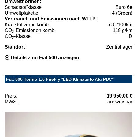
Umweltnormen:
Schadstoffklasse
Euro 6e
Umweltplakette
4 (Green)
Verbrauch und Emissionen nach WLTP:
Kraftstoffverbr. komb.
5,3 l/100km
CO
-Emissionen komb.
119 g/km
2
CO
-Klasse
D
2
Standort
Zentrallager
Details zum Fiat 500 anzeigen
Fiat 500 Torino 1.0 FireFly *LED Klimaauto Alu PDC*
Preis:
19.950,00 €
MWSt:
ausweisbar