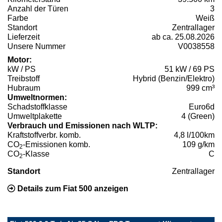
Anzahl der Türen
3
Farbe
Weiß
Standort
Zentrallager
Lieferzeit
ab ca. 25.08.2026
Unsere Nummer
V0038558
Motor:
kW / PS
51 kW / 69 PS
Treibstoff
Hybrid (Benzin/Elektro)
Hubraum
999 cm³
Umweltnormen:
Schadstoffklasse
Euro6d
Umweltplakette
4 (Green)
Verbrauch und Emissionen nach WLTP:
Kraftstoffverbr. komb.
4,8 l/100km
CO
-Emissionen komb.
109 g/km
2
CO
-Klasse
C
2
Standort
Zentrallager
Details zum Fiat 500 anzeigen