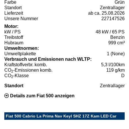
Farbe
Grün
Standort
Zentrallager
Lieferzeit
ab ca. 25.08.2026
Unsere Nummer
227147526
Motor:
kW / PS
48 kW / 65 PS
Treibstoff
Benzin
Hubraum
999 cm³
Umweltnormen:
Umweltplakette
1 (None)
Verbrauch und Emissionen nach WLTP:
Kraftstoffverbr. komb.
5,3 l/100km
CO
-Emissionen komb.
119 g/km
2
CO
-Klasse
D
2
Standort
Zentrallager
Details zum Fiat 500 anzeigen
Fiat 500 Cabrio La Prima Nav Keyl SHZ 17Z Kam LED Car