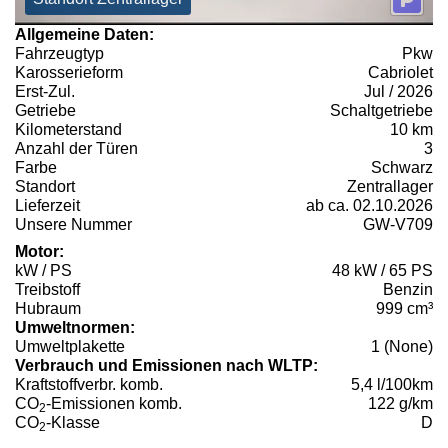
Allgemeine Daten:
Fahrzeugtyp
Pkw
Karosserieform
Cabriolet
Erst-Zul.
Jul / 2026
Getriebe
Schaltgetriebe
Kilometerstand
10 km
Anzahl der Türen
3
Farbe
Schwarz
Standort
Zentrallager
Lieferzeit
ab ca. 02.10.2026
Unsere Nummer
GW-V709
Motor:
kW / PS
48 kW / 65 PS
Treibstoff
Benzin
Hubraum
999 cm³
Umweltnormen:
Umweltplakette
1 (None)
Verbrauch und Emissionen nach WLTP:
Kraftstoffverbr. komb.
5,4 l/100km
CO
-Emissionen komb.
122 g/km
2
CO
-Klasse
D
2