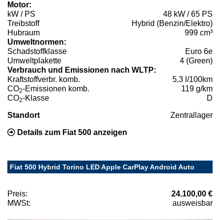
Motor:
kW / PS
48 kW / 65 PS
Treibstoff
Hybrid (Benzin/Elektro)
Hubraum
999 cm³
Umweltnormen:
Schadstoffklasse
Euro 6e
Umweltplakette
4 (Green)
Verbrauch und Emissionen nach WLTP:
Kraftstoffverbr. komb.
5,3 l/100km
CO
-Emissionen komb.
119 g/km
2
CO
-Klasse
D
2
Standort
Zentrallager
Details zum Fiat 500 anzeigen
Fiat 500 Hybrid Torino LED Apple CarPlay Android Auto
Preis:
24.100,00 €
MWSt:
ausweisbar