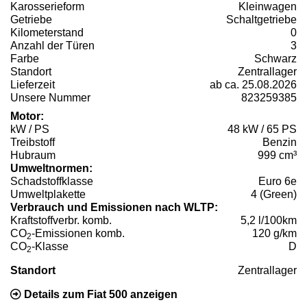
Karosserieform
Kleinwagen
Getriebe
Schaltgetriebe
Kilometerstand
0
Anzahl der Türen
3
Farbe
Schwarz
Standort
Zentrallager
Lieferzeit
ab ca. 25.08.2026
Unsere Nummer
823259385
Motor:
kW / PS
48 kW / 65 PS
Treibstoff
Benzin
Hubraum
999 cm³
Umweltnormen:
Schadstoffklasse
Euro 6e
Umweltplakette
4 (Green)
Verbrauch und Emissionen nach WLTP:
Kraftstoffverbr. komb.
5,2 l/100km
CO
-Emissionen komb.
120 g/km
2
CO
-Klasse
D
2
Standort
Zentrallager
Details zum Fiat 500 anzeigen