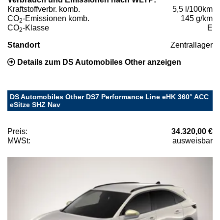
Kraftstoffverbr. komb.
5,5 l/100km
CO
-Emissionen komb.
145 g/km
2
CO
-Klasse
E
2
Standort
Zentrallager
Details zum DS Automobiles Other anzeigen
DS Automobiles Other DS7 Performance Line eHK 360° ACC
eSitze SHZ Nav
Preis:
34.320,00 €
MWSt:
ausweisbar