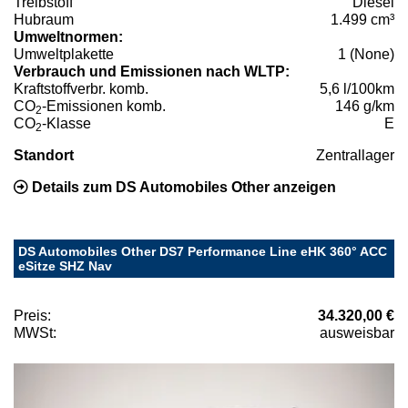
Treibstoff
Diesel
Hubraum
1.499 cm³
Umweltnormen:
Umweltplakette
1 (None)
Verbrauch und Emissionen nach WLTP:
Kraftstoffverbr. komb.
5,6 l/100km
CO
-Emissionen komb.
146 g/km
2
CO
-Klasse
E
2
Standort
Zentrallager
Details zum DS Automobiles Other anzeigen
DS Automobiles Other DS7 Performance Line eHK 360° ACC
eSitze SHZ Nav
Preis:
34.320,00 €
MWSt:
ausweisbar