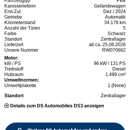
Fahrzeugtyp
Pkw
Karosserieform
Geländewagen
Erst-Zul.
Dez / 2024
Getriebe
Automatik
Kilometerstand
34.178 km
Anzahl der Türen
5
Farbe
Schwarz
Standort
Zentrallager
Lieferzeit
ab ca. 25.08.2026
Unsere Nummer
RW070662
Motor:
kW / PS
96 kW / 131 PS
Treibstoff
Diesel
Hubraum
1.499 cm³
Umweltnormen:
Umweltplakette
1 (None)
Standort
Zentrallager
Details zum DS Automobiles DS3 anzeigen