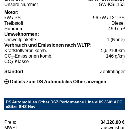
Unsere Nummer
GW-KSL153
Motor:
kW / PS
96 kW / 131 PS
Treibstoff
Diesel
Hubraum
1.499 cm³
Umweltnormen:
Umweltplakette
1 (None)
Verbrauch und Emissionen nach WLTP:
Kraftstoffverbr. komb.
5,6 l/100km
CO
-Emissionen komb.
146 g/km
2
CO
-Klasse
E
2
Standort
Zentrallager
Details zum DS Automobiles Other anzeigen
DS Automobiles Other DS7 Performance Line eHK 360° ACC
eSitze SHZ Nav
Preis:
34.320,00 €
MWSt:
ausweisbar