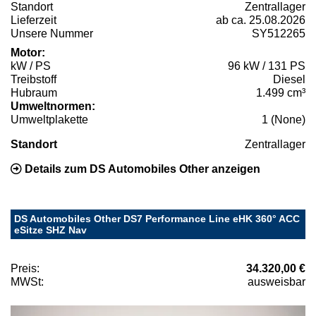
Standort
Zentrallager
Lieferzeit
ab ca. 25.08.2026
Unsere Nummer
SY512265
Motor:
kW / PS
96 kW / 131 PS
Treibstoff
Diesel
Hubraum
1.499 cm³
Umweltnormen:
Umweltplakette
1 (None)
Standort
Zentrallager
Details zum DS Automobiles Other anzeigen
DS Automobiles Other DS7 Performance Line eHK 360° ACC
eSitze SHZ Nav
Preis:
34.320,00 €
MWSt:
ausweisbar