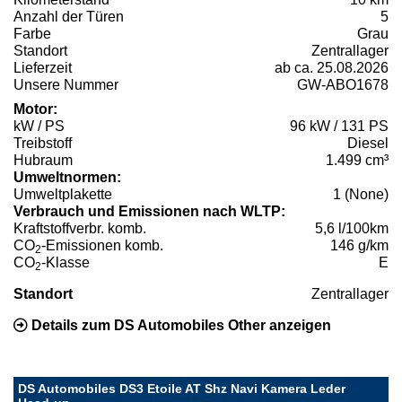
Anzahl der Türen
5
Farbe
Grau
Standort
Zentrallager
Lieferzeit
ab ca. 25.08.2026
Unsere Nummer
GW-ABO1678
Motor:
kW / PS
96 kW / 131 PS
Treibstoff
Diesel
Hubraum
1.499 cm³
Umweltnormen:
Umweltplakette
1 (None)
Verbrauch und Emissionen nach WLTP:
Kraftstoffverbr. komb.
5,6 l/100km
CO
-Emissionen komb.
146 g/km
2
CO
-Klasse
E
2
Standort
Zentrallager
Details zum DS Automobiles Other anzeigen
DS Automobiles DS3 Etoile AT Shz Navi Kamera Leder