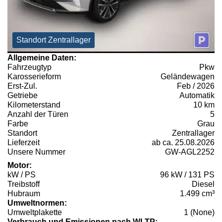
Standort Zentrallager
Allgemeine Daten:
Fahrzeugtyp
Pkw
Karosserieform
Geländewagen
Erst-Zul.
Feb / 2026
Getriebe
Automatik
Kilometerstand
10 km
Anzahl der Türen
5
Farbe
Grau
Standort
Zentrallager
Lieferzeit
ab ca. 25.08.2026
Unsere Nummer
GW-AGL2252
Motor:
kW / PS
96 kW / 131 PS
Treibstoff
Diesel
Hubraum
1.499 cm³
Umweltnormen:
Umweltplakette
1 (None)
Verbrauch und Emissionen nach WLTP: