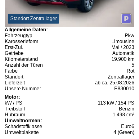
Standort Zentrallager
Allgemeine Daten:
Fahrzeugtyp
Pkw
Karosserieform
Limousine
Erst-Zul.
Mai / 2023
Getriebe
Automatik
Kilometerstand
19.900 km
Anzahl der Türen
5
Farbe
Rot
Standort
Zentrallager
Lieferzeit
ab ca. 25.08.2026
Unsere Nummer
P830010
Motor:
kW / PS
113 kW / 154 PS
Treibstoff
Benzin
Hubraum
1.498 cm³
Umweltnormen:
Schadstoffklasse
Euro6
Umweltplakette
4 (Green)