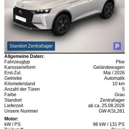
Standort Zentrallager
Allgemeine Daten:
Fahrzeugtyp
Pkw
Karosserieform
Geländewagen
Erst-Zul.
Mai / 2026
Getriebe
Automatik
Kilometerstand
10 km
Anzahl der Türen
5
Farbe
Grau
Standort
Zentrallager
Lieferzeit
ab ca. 25.08.2026
Unsere Nummer
GW-KSL261
Motor:
kW / PS
96 kW / 131 PS