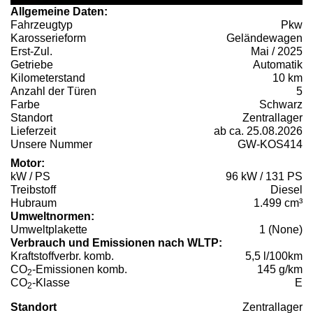
Allgemeine Daten:
Fahrzeugtyp
Pkw
Karosserieform
Geländewagen
Erst-Zul.
Mai / 2025
Getriebe
Automatik
Kilometerstand
10 km
Anzahl der Türen
5
Farbe
Schwarz
Standort
Zentrallager
Lieferzeit
ab ca. 25.08.2026
Unsere Nummer
GW-KOS414
Motor:
kW / PS
96 kW / 131 PS
Treibstoff
Diesel
Hubraum
1.499 cm³
Umweltnormen:
Umweltplakette
1 (None)
Verbrauch und Emissionen nach WLTP:
Kraftstoffverbr. komb.
5,5 l/100km
CO
-Emissionen komb.
145 g/km
2
CO
-Klasse
E
2
Standort
Zentrallager