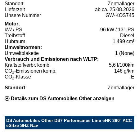
Standort
Zentrallager
Lieferzeit
ab ca. 25.08.2026
Unsere Nummer
GW-KOS745
Motor:
kW / PS
96 kW / 131 PS
Treibstoff
Diesel
Hubraum
1.499 cm³
Umweltnormen:
Umweltplakette
1 (None)
Verbrauch und Emissionen nach WLTP:
Kraftstoffverbr. komb.
5,6 l/100km
CO
-Emissionen komb.
146 g/km
2
CO
-Klasse
E
2
Standort
Zentrallager
Details zum DS Automobiles Other anzeigen
DS Automobiles Other DS7 Performance Line eHK 360° ACC
eSitze SHZ Nav