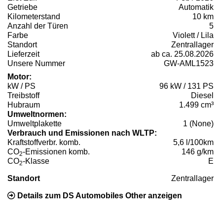
Getriebe
Automatik
Kilometerstand
10 km
Anzahl der Türen
5
Farbe
Violett / Lila
Standort
Zentrallager
Lieferzeit
ab ca. 25.08.2026
Unsere Nummer
GW-AML1523
Motor:
kW / PS
96 kW / 131 PS
Treibstoff
Diesel
Hubraum
1.499 cm³
Umweltnormen:
Umweltplakette
1 (None)
Verbrauch und Emissionen nach WLTP:
Kraftstoffverbr. komb.
5,6 l/100km
CO
-Emissionen komb.
146 g/km
2
CO
-Klasse
E
2
Standort
Zentrallager
Details zum DS Automobiles Other anzeigen