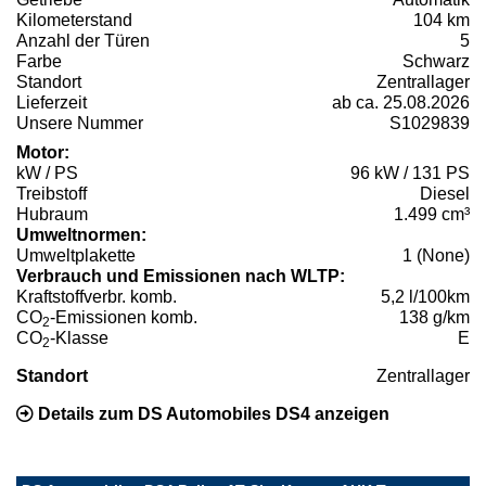
Kilometerstand
104 km
Anzahl der Türen
5
Farbe
Schwarz
Standort
Zentrallager
Lieferzeit
ab ca. 25.08.2026
Unsere Nummer
S1029839
Motor:
kW / PS
96 kW / 131 PS
Treibstoff
Diesel
Hubraum
1.499 cm³
Umweltnormen:
Umweltplakette
1 (None)
Verbrauch und Emissionen nach WLTP:
Kraftstoffverbr. komb.
5,2 l/100km
CO
-Emissionen komb.
138 g/km
2
CO
-Klasse
E
2
Standort
Zentrallager
Details zum DS Automobiles DS4 anzeigen