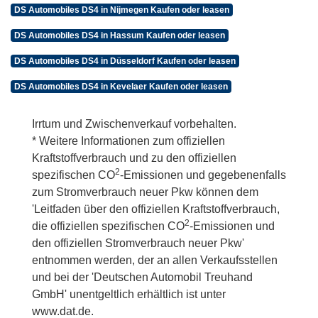
DS Automobiles DS4 in Nijmegen Kaufen oder leasen
DS Automobiles DS4 in Hassum Kaufen oder leasen
DS Automobiles DS4 in Düsseldorf Kaufen oder leasen
DS Automobiles DS4 in Kevelaer Kaufen oder leasen
Irrtum und Zwischenverkauf vorbehalten.
* Weitere Informationen zum offiziellen
Kraftstoffverbrauch und zu den offiziellen
2
spezifischen CO
-Emissionen und gegebenenfalls
zum Stromverbrauch neuer Pkw können dem
'Leitfaden über den offiziellen Kraftstoffverbrauch,
2
die offiziellen spezifischen CO
-Emissionen und
den offiziellen Stromverbrauch neuer Pkw'
entnommen werden, der an allen Verkaufsstellen
und bei der 'Deutschen Automobil Treuhand
GmbH' unentgeltlich erhältlich ist unter
www.dat.de.