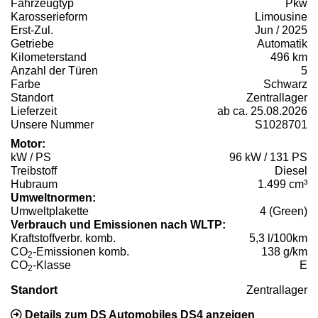
Fahrzeugtyp
Pkw
Karosserieform
Limousine
Erst-Zul.
Jun / 2025
Getriebe
Automatik
Kilometerstand
496 km
Anzahl der Türen
5
Farbe
Schwarz
Standort
Zentrallager
Lieferzeit
ab ca. 25.08.2026
Unsere Nummer
S1028701
Motor:
kW / PS
96 kW / 131 PS
Treibstoff
Diesel
Hubraum
1.499 cm³
Umweltnormen:
Umweltplakette
4 (Green)
Verbrauch und Emissionen nach WLTP:
Kraftstoffverbr. komb.
5,3 l/100km
CO
-Emissionen komb.
138 g/km
2
CO
-Klasse
E
2
Standort
Zentrallager
Details zum DS Automobiles DS4 anzeigen