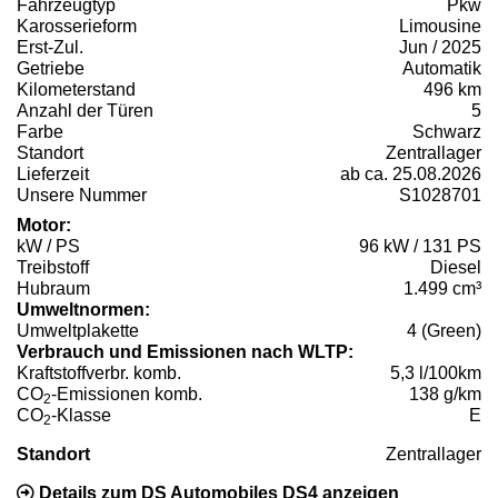
Fahrzeugtyp
Pkw
Karosserieform
Limousine
Erst-Zul.
Jun / 2025
Getriebe
Automatik
Kilometerstand
496 km
Anzahl der Türen
5
Farbe
Schwarz
Standort
Zentrallager
Lieferzeit
ab ca. 25.08.2026
Unsere Nummer
S1028701
Motor:
kW / PS
96 kW / 131 PS
Treibstoff
Diesel
Hubraum
1.499 cm³
Umweltnormen:
Umweltplakette
4 (Green)
Verbrauch und Emissionen nach WLTP:
Kraftstoffverbr. komb.
5,3 l/100km
CO
-Emissionen komb.
138 g/km
2
CO
-Klasse
E
2
Standort
Zentrallager
Details zum DS Automobiles DS4 anzeigen