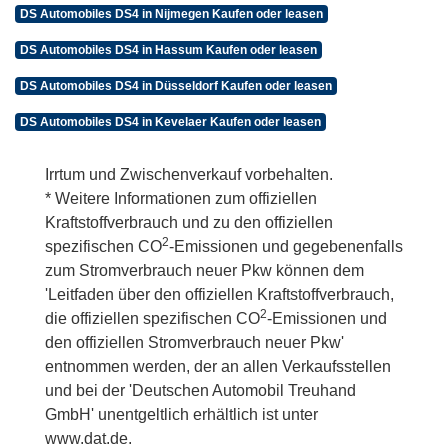
DS Automobiles DS4 in Nijmegen Kaufen oder leasen
DS Automobiles DS4 in Hassum Kaufen oder leasen
DS Automobiles DS4 in Düsseldorf Kaufen oder leasen
DS Automobiles DS4 in Kevelaer Kaufen oder leasen
Irrtum und Zwischenverkauf vorbehalten.
* Weitere Informationen zum offiziellen
Kraftstoffverbrauch und zu den offiziellen
2
spezifischen CO
-Emissionen und gegebenenfalls
zum Stromverbrauch neuer Pkw können dem
'Leitfaden über den offiziellen Kraftstoffverbrauch,
2
die offiziellen spezifischen CO
-Emissionen und
den offiziellen Stromverbrauch neuer Pkw'
entnommen werden, der an allen Verkaufsstellen
und bei der 'Deutschen Automobil Treuhand
GmbH' unentgeltlich erhältlich ist unter
www.dat.de.