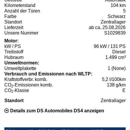
Kilometerstand
104 km
Anzahl der Türen
5
Farbe
Schwarz
Standort
Zentrallager
Lieferzeit
ab ca. 25.08.2026
Unsere Nummer
S1029839
Motor:
kW / PS
96 kW / 131 PS
Treibstoff
Diesel
Hubraum
1.499 cm³
Umweltnormen:
Umweltplakette
1 (None)
Verbrauch und Emissionen nach WLTP:
Kraftstoffverbr. komb.
5,2 l/100km
CO
-Emissionen komb.
138 g/km
2
CO
-Klasse
E
2
Standort
Zentrallager
Details zum DS Automobiles DS4 anzeigen