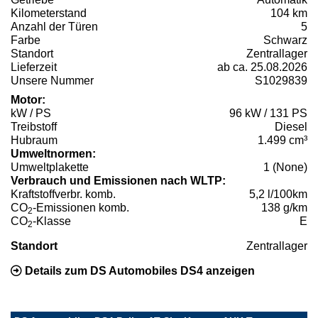
Kilometerstand
104 km
Anzahl der Türen
5
Farbe
Schwarz
Standort
Zentrallager
Lieferzeit
ab ca. 25.08.2026
Unsere Nummer
S1029839
Motor:
kW / PS
96 kW / 131 PS
Treibstoff
Diesel
Hubraum
1.499 cm³
Umweltnormen:
Umweltplakette
1 (None)
Verbrauch und Emissionen nach WLTP:
Kraftstoffverbr. komb.
5,2 l/100km
CO
-Emissionen komb.
138 g/km
2
CO
-Klasse
E
2
Standort
Zentrallager
Details zum DS Automobiles DS4 anzeigen