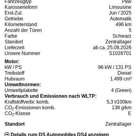
Fahrzeugtyp
Pkw
Karosserieform
Limousine
Erst-Zul.
Jun / 2025
Getriebe
Automatik
Kilometerstand
496 km
Anzahl der Türen
5
Farbe
Schwarz
Standort
Zentrallager
Lieferzeit
ab ca. 25.08.2026
Unsere Nummer
S1028701
Motor:
kW / PS
96 kW / 131 PS
Treibstoff
Diesel
Hubraum
1.499 cm³
Umweltnormen:
Umweltplakette
4 (Green)
Verbrauch und Emissionen nach WLTP:
Kraftstoffverbr. komb.
5,3 l/100km
CO
-Emissionen komb.
138 g/km
2
CO
-Klasse
E
2
Standort
Zentrallager
Details zum DS Automobiles DS4 anzeigen