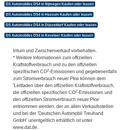
DS Automobiles DS4 in Nijmegen Kaufen oder leasen
DS Automobiles DS4 in Hassum Kaufen oder leasen
DS Automobiles DS4 in Düsseldorf Kaufen oder leasen
DS Automobiles DS4 in Kevelaer Kaufen oder leasen
Irrtum und Zwischenverkauf vorbehalten.
* Weitere Informationen zum offiziellen
Kraftstoffverbrauch und zu den offiziellen
2
spezifischen CO
-Emissionen und gegebenenfalls
zum Stromverbrauch neuer Pkw können dem
'Leitfaden über den offiziellen Kraftstoffverbrauch,
2
die offiziellen spezifischen CO
-Emissionen und
den offiziellen Stromverbrauch neuer Pkw'
entnommen werden, der an allen Verkaufsstellen
und bei der 'Deutschen Automobil Treuhand
GmbH' unentgeltlich erhältlich ist unter
www.dat.de.