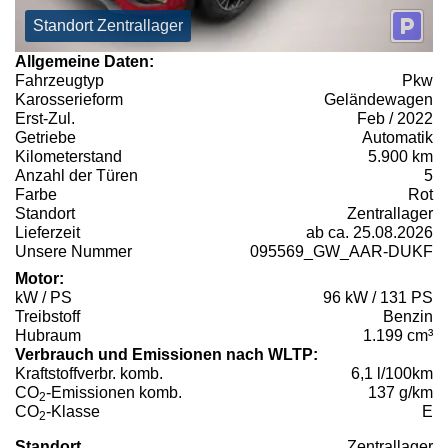
Standort Zentrallager
Allgemeine Daten:
Fahrzeugtyp
Pkw
Karosserieform
Geländewagen
Erst-Zul.
Feb / 2022
Getriebe
Automatik
Kilometerstand
5.900 km
Anzahl der Türen
5
Farbe
Rot
Standort
Zentrallager
Lieferzeit
ab ca. 25.08.2026
Unsere Nummer
095569_GW_AAR-DUKF
Motor:
kW / PS
96 kW / 131 PS
Treibstoff
Benzin
Hubraum
1.199 cm³
Verbrauch und Emissionen nach WLTP:
Kraftstoffverbr. komb.
6,1 l/100km
CO
-Emissionen komb.
137 g/km
2
CO
-Klasse
E
2
Standort
Zentrallager