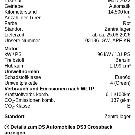
Erst-Zul.
Mär / 2022
Getriebe
Automatik
Kilometerstand
14.500 km
Anzahl der Türen
5
Farbe
Rot
Standort
Zentrallager
Lieferzeit
ab ca. 25.08.2026
Unsere Nummer
103186_GW_APF-KR
Motor:
kW / PS
96 kW / 131 PS
Treibstoff
Benzin
Hubraum
1.199 cm³
Umweltnormen:
Schadstoffklasse
Euro6d
Umweltplakette
4 (Green)
Verbrauch und Emissionen nach WLTP:
Kraftstoffverbr. komb.
6,1 l/100km
CO
-Emissionen komb.
137 g/km
2
CO
-Klasse
E
2
Standort
Zentrallager
Details zum DS Automobiles DS3 Crossback
anzeigen