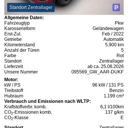
Standort Zentrallager
Allgemeine Daten:
Fahrzeugtyp
Pkw
Karosserieform
Geländewagen
Erst-Zul.
Feb / 2022
Getriebe
Automatik
Kilometerstand
5.900 km
Anzahl der Türen
5
Farbe
Rot
Standort
Zentrallager
Lieferzeit
ab ca. 25.08.2026
Unsere Nummer
095569_GW_AAR-DUKF
Motor:
kW / PS
96 kW / 131 PS
Treibstoff
Benzin
Hubraum
1.199 cm³
Verbrauch und Emissionen nach WLTP:
Kraftstoffverbr. komb.
6,1 l/100km
CO
-Emissionen komb.
137 g/km
2
CO
-Klasse
E
2
Standort
Zentrallager