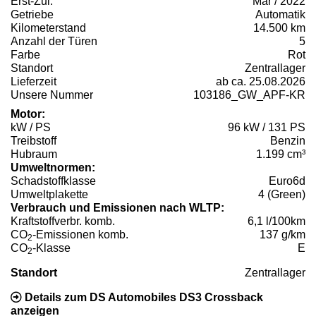
Erst-Zul.
Mär / 2022
Getriebe
Automatik
Kilometerstand
14.500 km
Anzahl der Türen
5
Farbe
Rot
Standort
Zentrallager
Lieferzeit
ab ca. 25.08.2026
Unsere Nummer
103186_GW_APF-KR
Motor:
kW / PS
96 kW / 131 PS
Treibstoff
Benzin
Hubraum
1.199 cm³
Umweltnormen:
Schadstoffklasse
Euro6d
Umweltplakette
4 (Green)
Verbrauch und Emissionen nach WLTP:
Kraftstoffverbr. komb.
6,1 l/100km
CO
-Emissionen komb.
137 g/km
2
CO
-Klasse
E
2
Standort
Zentrallager
Details zum DS Automobiles DS3 Crossback
anzeigen