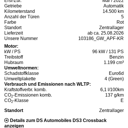
Erst-Zul.
Mär / 2022
Getriebe
Automatik
Kilometerstand
14.500 km
Anzahl der Türen
5
Farbe
Rot
Standort
Zentrallager
Lieferzeit
ab ca. 25.08.2026
Unsere Nummer
103186_GW_APF-KR
Motor:
kW / PS
96 kW / 131 PS
Treibstoff
Benzin
Hubraum
1.199 cm³
Umweltnormen:
Schadstoffklasse
Euro6d
Umweltplakette
4 (Green)
Verbrauch und Emissionen nach WLTP:
Kraftstoffverbr. komb.
6,1 l/100km
CO
-Emissionen komb.
137 g/km
2
CO
-Klasse
E
2
Standort
Zentrallager
Details zum DS Automobiles DS3 Crossback
anzeigen