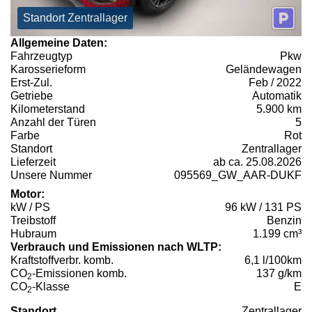
Standort Zentrallager
Allgemeine Daten:
Fahrzeugtyp
Pkw
Karosserieform
Geländewagen
Erst-Zul.
Feb / 2022
Getriebe
Automatik
Kilometerstand
5.900 km
Anzahl der Türen
5
Farbe
Rot
Standort
Zentrallager
Lieferzeit
ab ca. 25.08.2026
Unsere Nummer
095569_GW_AAR-DUKF
Motor:
kW / PS
96 kW / 131 PS
Treibstoff
Benzin
Hubraum
1.199 cm³
Verbrauch und Emissionen nach WLTP:
Kraftstoffverbr. komb.
6,1 l/100km
CO
-Emissionen komb.
137 g/km
2
CO
-Klasse
E
2
Standort
Zentrallager