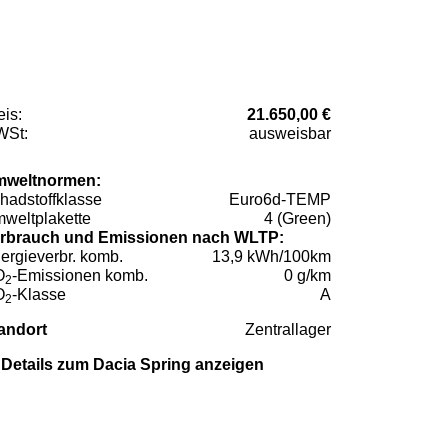
eis:
21.650,00 €
St:
ausweisbar
weltnormen:
hadstoffklasse
Euro6d-TEMP
weltplakette
4 (Green)
rbrauch und Emissionen nach WLTP:
ergieverbr. komb.
13,9 kWh/100km
O
-Emissionen komb.
0 g/km
2
O
-Klasse
A
2
andort
Zentrallager
Details zum Dacia Spring anzeigen