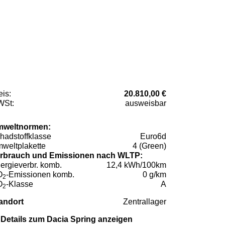
eis:
20.810,00 €
St:
ausweisbar
weltnormen:
hadstoffklasse
Euro6d
weltplakette
4 (Green)
rbrauch und Emissionen nach WLTP:
ergieverbr. komb.
12,4 kWh/100km
O
-Emissionen komb.
0 g/km
2
O
-Klasse
A
2
andort
Zentrallager
Details zum Dacia Spring anzeigen