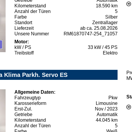
Getriebe
Automatik
Kilometerstand
18.590 km
Anzahl der Türen
5
Farbe
Silber
Standort
Zentrallager
Lieferzeit
ab ca. 25.08.2026
Unsere Nummer
RM61870747-254_71057
Motor:
kW / PS
33 kW / 45 PS
Treibstoff
Elektro
Pr
a Klima Parkh. Servo ES
MW
Allgemeine Daten:
St
Fahrzeugtyp
Pkw
Karosserieform
Limousine
Erst-Zul.
Nov / 2023
Getriebe
Automatik
Kilometerstand
44.045 km
Anzahl der Türen
5
Farbe
Weiß