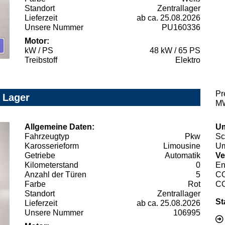
Standort
Zentrallager
Lieferzeit
ab ca. 25.08.2026
Unsere Nummer
PU160336
Motor:
kW / PS
48 kW / 65 PS
Treibstoff
Elektro
Pr
 Lager
MW
Allgemeine Daten:
Um
Fahrzeugtyp
Pkw
Sc
Karosserieform
Limousine
Um
Getriebe
Automatik
Ve
Kilometerstand
0
En
Anzahl der Türen
5
C
Farbe
Rot
C
Standort
Zentrallager
St
Lieferzeit
ab ca. 25.08.2026
Unsere Nummer
106995