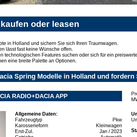
 kaufen oder leasen
te in Holland und sichern Sie sich Ihren Traumwagen.
n lässt fast keine Wünsche offen.
 technologischen Features suchen oder sich für ein preiswertes
nen eine breite Palette an Optionen.
cia Spring Modelle in Holland und fordern 
Pr
ACIA RADIO+DACIA APP
MW
Allgemeine Daten:
Um
Fahrzeugtyp
Pkw
Um
Karosserieform
Kleinwagen
St
Erst-Zul.
Jan / 2023