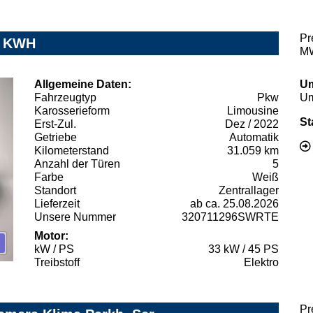
Pr
8 KWH
MW
Allgemeine Daten:
Um
Fahrzeugtyp
Pkw
Um
Karosserieform
Limousine
St
Erst-Zul.
Dez / 2022
Getriebe
Automatik
Kilometerstand
31.059 km
Anzahl der Türen
5
Farbe
Weiß
Standort
Zentrallager
Lieferzeit
ab ca. 25.08.2026
Unsere Nummer
320711296SWRTE
Motor:
kW / PS
33 kW / 45 PS
Treibstoff
Elektro
Pr