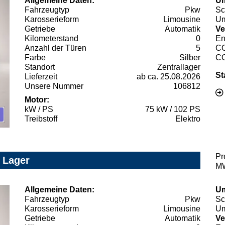
Allgemeine Daten:
Um
Fahrzeugtyp
Pkw
Sc
Karosserieform
Limousine
Um
Getriebe
Automatik
Ve
Kilometerstand
0
En
Anzahl der Türen
5
C
Farbe
Silber
C
Standort
Zentrallager
St
Lieferzeit
ab ca. 25.08.2026
Unsere Nummer
106812
Motor:
kW / PS
75 kW / 102 PS
Treibstoff
Elektro
Pr
 Lager
MW
Allgemeine Daten:
Um
Fahrzeugtyp
Pkw
Sc
Karosserieform
Limousine
Um
Getriebe
Automatik
Ve