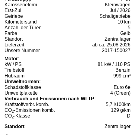
Karosserieform
Kleinwagen
Erst-Zul.
Jul / 2026
Getriebe
Schaltgetriebe
Kilometerstand
10 km
Anzahl der Türen
5
Farbe
Gelb
Standort
Zentrallager
Lieferzeit
ab ca. 25.08.2026
Unsere Nummer
2017-150027
Motor:
kW / PS
81 kW / 110 PS
Treibstoff
Benzin
Hubraum
999 cm³
Umweltnormen:
Schadstoffklasse
Euro 6e
Umweltplakette
4 (Green)
Verbrauch und Emissionen nach WLTP:
Kraftstoffverbr. komb.
5,7 l/100km
CO
-Emissionen komb.
129 g/km
2
CO
-Klasse
D
2
Standort
Zentrallager