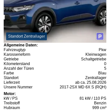
Standort Zentrallager
Allgemeine Daten:
Fahrzeugtyp
Pkw
Karosserieform
Kleinwagen
Getriebe
Schaltgetriebe
Kilometerstand
0
Anzahl der Türen
5
Farbe
Blau
Standort
Zentrallager
Lieferzeit
ab ca. 25.08.2026
Unsere Nummer
2017-2SX MD 6X S (RQH)
Motor:
kW / PS
81 kW / 110 PS
Treibstoff
Benzin
Hubraum
999 cm³