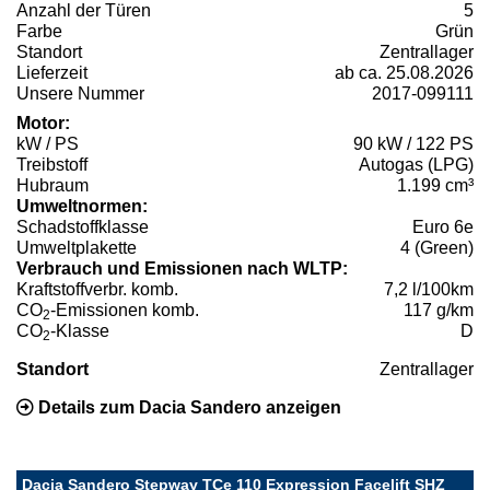
Anzahl der Türen
5
Farbe
Grün
Standort
Zentrallager
Lieferzeit
ab ca. 25.08.2026
Unsere Nummer
2017-099111
Motor:
kW / PS
90 kW / 122 PS
Treibstoff
Autogas (LPG)
Hubraum
1.199 cm³
Umweltnormen:
Schadstoffklasse
Euro 6e
Umweltplakette
4 (Green)
Verbrauch und Emissionen nach WLTP:
Kraftstoffverbr. komb.
7,2 l/100km
CO
-Emissionen komb.
117 g/km
2
CO
-Klasse
D
2
Standort
Zentrallager
Details zum Dacia Sandero anzeigen
Dacia Sandero Stepway TCe 110 Expression Facelift SHZ