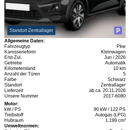
Standort Zentrallager
Allgemeine Daten:
Fahrzeugtyp
Pkw
Karosserieform
Kleinwagen
Erst-Zul.
Jun / 2026
Getriebe
Automatik
Kilometerstand
10 km
Anzahl der Türen
5
Farbe
Schwarz
Standort
Zentrallager
Lieferzeit
ab ca. 20.11.2026
Unsere Nummer
2017-6080
Motor:
kW / PS
90 kW / 122 PS
Treibstoff
Autogas (LPG)
Hubraum
1.199 cm³
Umweltnormen: