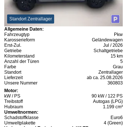
Standort Zentrallager
Allgemeine Daten:
Fahrzeugtyp
Pkw
Karosserieform
Geländewagen
Erst-Zul.
Jul / 2026
Getriebe
Schaltgetriebe
Kilometerstand
15 km
Anzahl der Türen
5
Farbe
Grau
Standort
Zentrallager
Lieferzeit
ab ca. 25.08.2026
Unsere Nummer
360803
Motor:
kW / PS
90 kW / 122 PS
Treibstoff
Autogas (LPG)
Hubraum
1.199 cm³
Umweltnormen:
Schadstoffklasse
Euro6
Umweltplakette
4 (Green)