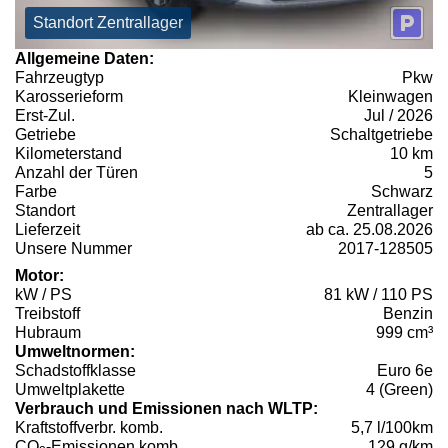
Standort Zentrallager
Allgemeine Daten:
Fahrzeugtyp
Pkw
Karosserieform
Kleinwagen
Erst-Zul.
Jul / 2026
Getriebe
Schaltgetriebe
Kilometerstand
10 km
Anzahl der Türen
5
Farbe
Schwarz
Standort
Zentrallager
Lieferzeit
ab ca. 25.08.2026
Unsere Nummer
2017-128505
Motor:
kW / PS
81 kW / 110 PS
Treibstoff
Benzin
Hubraum
999 cm³
Umweltnormen:
Schadstoffklasse
Euro 6e
Umweltplakette
4 (Green)
Verbrauch und Emissionen nach WLTP:
Kraftstoffverbr. komb.
5,7 l/100km
CO
-Emissionen komb.
129 g/km