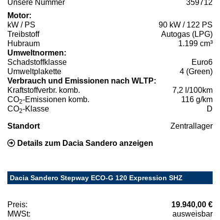
Unsere Nummer
359712
Motor:
kW / PS
90 kW / 122 PS
Treibstoff
Autogas (LPG)
Hubraum
1.199 cm³
Umweltnormen:
Schadstoffklasse
Euro6
Umweltplakette
4 (Green)
Verbrauch und Emissionen nach WLTP:
Kraftstoffverbr. komb.
7,2 l/100km
CO
-Emissionen komb.
116 g/km
2
CO
-Klasse
D
2
Standort
Zentrallager
Details zum Dacia Sandero anzeigen
Dacia Sandero Stepway ECO-G 120 Expression SHZ
Preis:
19.940,00 €
MWSt:
ausweisbar