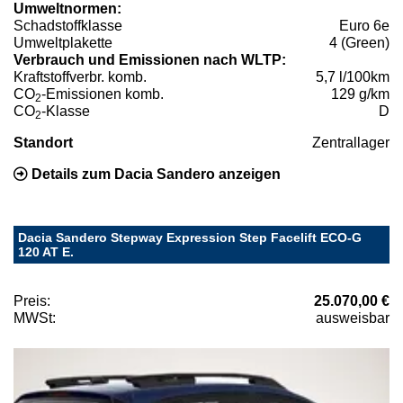
Umweltnormen:
Schadstoffklasse
Euro 6e
Umweltplakette
4 (Green)
Verbrauch und Emissionen nach WLTP:
Kraftstoffverbr. komb.
5,7 l/100km
CO
-Emissionen komb.
129 g/km
2
CO
-Klasse
D
2
Standort
Zentrallager
Details zum Dacia Sandero anzeigen
Dacia Sandero Stepway Expression Step Facelift ECO-G
120 AT E.
Preis:
25.070,00 €
MWSt:
ausweisbar