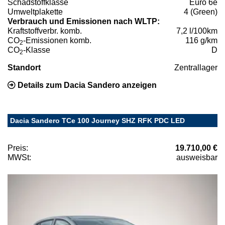
Schadstoffklasse
Euro 6e
Umweltplakette
4 (Green)
Verbrauch und Emissionen nach WLTP:
Kraftstoffverbr. komb.
7,2 l/100km
CO
-Emissionen komb.
116 g/km
2
CO
-Klasse
D
2
Standort
Zentrallager
Details zum Dacia Sandero anzeigen
Dacia Sandero TCe 100 Journey SHZ RFK PDC LED
Preis:
19.710,00 €
MWSt:
ausweisbar