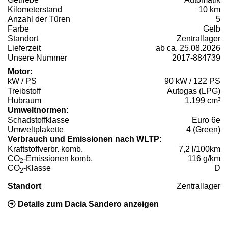
Kilometerstand
10 km
Anzahl der Türen
5
Farbe
Gelb
Standort
Zentrallager
Lieferzeit
ab ca. 25.08.2026
Unsere Nummer
2017-884739
Motor:
kW / PS
90 kW / 122 PS
Treibstoff
Autogas (LPG)
Hubraum
1.199 cm³
Umweltnormen:
Schadstoffklasse
Euro 6e
Umweltplakette
4 (Green)
Verbrauch und Emissionen nach WLTP:
Kraftstoffverbr. komb.
7,2 l/100km
CO
-Emissionen komb.
116 g/km
2
CO
-Klasse
D
2
Standort
Zentrallager
Details zum Dacia Sandero anzeigen