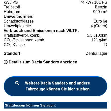
kW / PS
74 kW / 101 PS
Treibstoff
Benzin
Hubraum
999 cm³
Umweltnormen:
Schadstoffklasse
Euro 6e
Umweltplakette
4 (Green)
Verbrauch und Emissionen nach WLTP:
Kraftstoffverbr. komb.
5,3 l/100km
CO
-Emissionen komb.
121 g/km
2
CO
-Klasse
D
2
Standort
Zentrallager
Details zum Dacia Sandero anzeigen
Weitere Dacia Sandero und andere
Fahrzeuge können Sie hier suchen
Stattdessen können Sie auch: