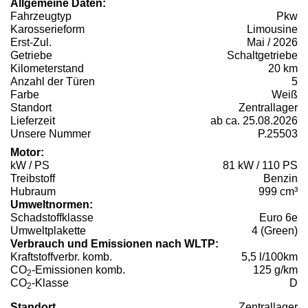
Allgemeine Daten:
Fahrzeugtyp
Pkw
Karosserieform
Limousine
Erst-Zul.
Mai / 2026
Getriebe
Schaltgetriebe
Kilometerstand
20 km
Anzahl der Türen
5
Farbe
Weiß
Standort
Zentrallager
Lieferzeit
ab ca. 25.08.2026
Unsere Nummer
P.25503
Motor:
kW / PS
81 kW / 110 PS
Treibstoff
Benzin
Hubraum
999 cm³
Umweltnormen:
Schadstoffklasse
Euro 6e
Umweltplakette
4 (Green)
Verbrauch und Emissionen nach WLTP:
Kraftstoffverbr. komb.
5,5 l/100km
CO
-Emissionen komb.
125 g/km
2
CO
-Klasse
D
2
Standort
Zentrallager