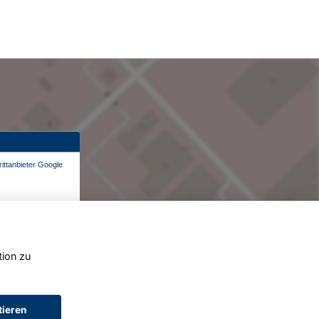
ittanbieter Google
tion zu
tieren