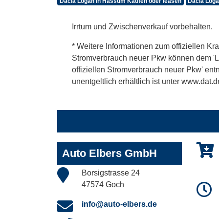
Dacia Logan in Hassum Kaufen oder leasen
Dacia Loga
Irrtum und Zwischenverkauf vorbehalten.
* Weitere Informationen zum offiziellen Kra
Stromverbrauch neuer Pkw können dem 'Leitf
offiziellen Stromverbrauch neuer Pkw' en
unentgeltlich erhältlich ist unter www.dat.d
Auto Elbers GmbH
Borsigstrasse 24
47574 Goch
info@auto-elbers.de