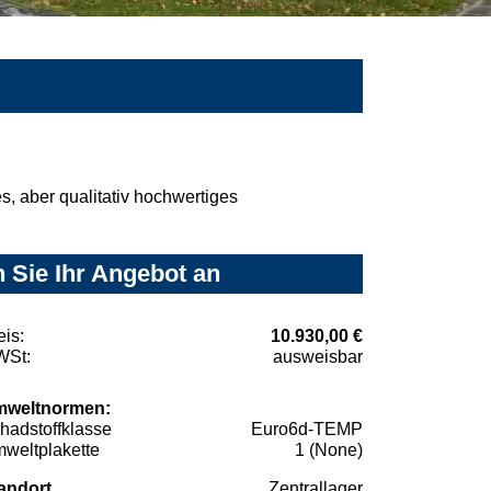
, aber qualitativ hochwertiges
 Sie Ihr Angebot an
eis:
10.930,00 €
St:
ausweisbar
weltnormen:
hadstoffklasse
Euro6d-TEMP
weltplakette
1 (None)
andort
Zentrallager