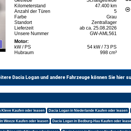
Getriebe
Schaltgetriebe
Kilometerstand
47.400 km
Anzahl der Türen
5
Farbe
Grau
Standort
Zentrallager
Lieferzeit
ab ca. 25.08.2026
Unsere Nummer
GW-AML561
Motor:
kW / PS
54 kW / 73 PS
Hubraum
998 cm³
itere Dacia Logan und andere Fahrzeuge können Sie hier s
n Kleve Kaufen oder leasen
Dacia Logan in Niederlande Kaufen oder leasen
in Weeze Kaufen oder leasen
Dacia Logan in Bedburg-Hau Kaufen oder leas