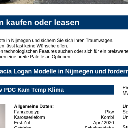
n kaufen oder leasen
te in Nijmegen und sichern Sie sich Ihren Traumwagen.
n lässt fast keine Wünsche offen.
 technologischen Features suchen oder sich für ein preiswertes
nen eine breite Palette an Optionen.
cia Logan Modelle in Nijmegen und fordern
Pr
Nav PDC Kam Temp Klima
MW
Allgemeine Daten:
Um
Fahrzeugtyp
Pkw
Sc
Karosserieform
Kombi
Um
Erst-Zul.
Apr / 2020
St