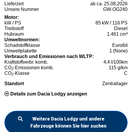
Lieferzeit
ab ca. 25.08.2026
Unsere Nummer
GW-OG240
Motor:
kW / PS
85 kW / 116 PS
Treibstoff
Diesel
Hubraum
1.461 cm³
Umweltnormen:
Schadstoffklasse
Euro6d
Umweltplakette
1 (None)
Verbrauch und Emissionen nach WLTP:
Kraftstoffverbr. komb.
4,4 l/100km
CO
-Emissionen komb.
115 g/km
2
CO
-Klasse
C
2
Standort
Zentrallager
Details zum Dacia Lodgy anzeigen
Weitere Dacia Lodgy und andere
Fahrzeuge können Sie hier suchen