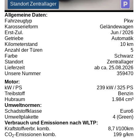
Standort Zentrallager
Allgemeine Daten:
Fahrzeugtyp
Pkw
Karosserieform
Geländewagen
Erst-Zul.
Jun / 2026
Getriebe
Automatik
Kilometerstand
10 km
Anzahl der Türen
5
Farbe
Schwarz
Standort
Zentrallager
Lieferzeit
ab ca. 25.08.2026
Unsere Nummer
359470
Motor:
kW / PS
239 kW / 325 PS
Treibstoff
Benzin
Hubraum
1.984 cm³
Umweltnormen:
Schadstoffklasse
Euro6
Umweltplakette
4 (Green)
Verbrauch und Emissionen nach WLTP:
Kraftstoffverbr. komb.
8,7 l/100km
CO
-Emissionen komb.
199 g/km
2