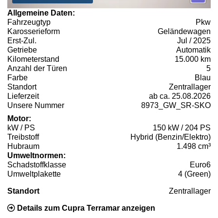
Allgemeine Daten:
Fahrzeugtyp
Pkw
Karosserieform
Geländewagen
Erst-Zul.
Jul / 2025
Getriebe
Automatik
Kilometerstand
15.000 km
Anzahl der Türen
5
Farbe
Blau
Standort
Zentrallager
Lieferzeit
ab ca. 25.08.2026
Unsere Nummer
8973_GW_SR-SKO
Motor:
kW / PS
150 kW / 204 PS
Treibstoff
Hybrid (Benzin/Elektro)
Hubraum
1.498 cm³
Umweltnormen:
Schadstoffklasse
Euro6
Umweltplakette
4 (Green)
Standort
Zentrallager
Details zum Cupra Terramar anzeigen