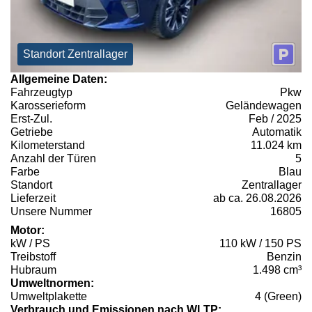
Standort Zentrallager
Allgemeine Daten:
Fahrzeugtyp
Pkw
Karosserieform
Geländewagen
Erst-Zul.
Feb / 2025
Getriebe
Automatik
Kilometerstand
11.024 km
Anzahl der Türen
5
Farbe
Blau
Standort
Zentrallager
Lieferzeit
ab ca. 26.08.2026
Unsere Nummer
16805
Motor:
kW / PS
110 kW / 150 PS
Treibstoff
Benzin
Hubraum
1.498 cm³
Umweltnormen:
Umweltplakette
4 (Green)
Verbrauch und Emissionen nach WLTP: