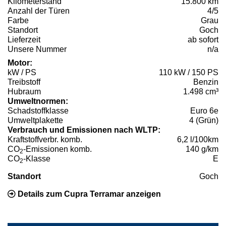
Kilometerstand
15.800 km
Anzahl der Türen
4/5
Farbe
Grau
Standort
Goch
Lieferzeit
ab sofort
Unsere Nummer
n/a
Motor:
kW / PS
110 kW / 150 PS
Treibstoff
Benzin
Hubraum
1.498 cm³
Umweltnormen:
Schadstoffklasse
Euro 6e
Umweltplakette
4 (Grün)
Verbrauch und Emissionen nach WLTP:
Kraftstoffverbr. komb.
6,2 l/100km
CO
-Emissionen komb.
140 g/km
2
CO
-Klasse
E
2
Standort
Goch
Details zum Cupra Terramar anzeigen