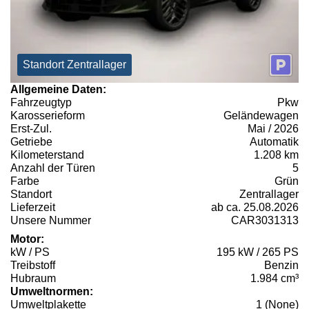
Standort Zentrallager
Allgemeine Daten:
Fahrzeugtyp
Pkw
Karosserieform
Geländewagen
Erst-Zul.
Mai / 2026
Getriebe
Automatik
Kilometerstand
1.208 km
Anzahl der Türen
5
Farbe
Grün
Standort
Zentrallager
Lieferzeit
ab ca. 25.08.2026
Unsere Nummer
CAR3031313
Motor:
kW / PS
195 kW / 265 PS
Treibstoff
Benzin
Hubraum
1.984 cm³
Umweltnormen:
Umweltplakette
1 (None)