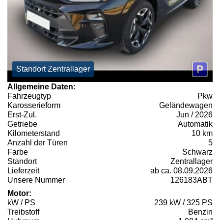
Standort Zentrallager
Allgemeine Daten:
Fahrzeugtyp
Pkw
Karosserieform
Geländewagen
Erst-Zul.
Jun / 2026
Getriebe
Automatik
Kilometerstand
10 km
Anzahl der Türen
5
Farbe
Schwarz
Standort
Zentrallager
Lieferzeit
ab ca. 08.09.2026
Unsere Nummer
126183ABT
Motor:
kW / PS
239 kW / 325 PS
Treibstoff
Benzin