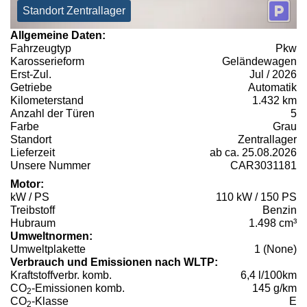
Standort Zentrallager
Allgemeine Daten:
Fahrzeugtyp
Pkw
Karosserieform
Geländewagen
Erst-Zul.
Jul / 2026
Getriebe
Automatik
Kilometerstand
1.432 km
Anzahl der Türen
5
Farbe
Grau
Standort
Zentrallager
Lieferzeit
ab ca. 25.08.2026
Unsere Nummer
CAR3031181
Motor:
kW / PS
110 kW / 150 PS
Treibstoff
Benzin
Hubraum
1.498 cm³
Umweltnormen:
Umweltplakette
1 (None)
Verbrauch und Emissionen nach WLTP:
Kraftstoffverbr. komb.
6,4 l/100km
CO
-Emissionen komb.
145 g/km
2
CO
-Klasse
E
2