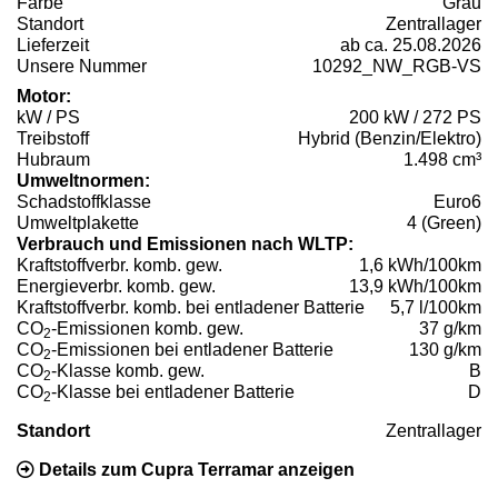
Farbe
Grau
Standort
Zentrallager
Lieferzeit
ab ca. 25.08.2026
Unsere Nummer
10292_NW_RGB-VS
Motor:
kW / PS
200 kW / 272 PS
Treibstoff
Hybrid (Benzin/Elektro)
Hubraum
1.498 cm³
Umweltnormen:
Schadstoffklasse
Euro6
Umweltplakette
4 (Green)
Verbrauch und Emissionen nach WLTP:
Kraftstoffverbr. komb. gew.
1,6 kWh/100km
Energieverbr. komb. gew.
13,9 kWh/100km
Kraftstoffverbr. komb. bei entladener Batterie
5,7 l/100km
CO
-Emissionen komb. gew.
37 g/km
2
CO
-Emissionen bei entladener Batterie
130 g/km
2
CO
-Klasse komb. gew.
B
2
CO
-Klasse bei entladener Batterie
D
2
Standort
Zentrallager
Details zum Cupra Terramar anzeigen