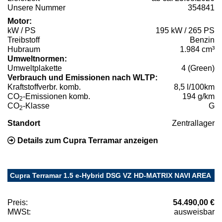
Unsere Nummer
354841
Motor:
kW / PS
195 kW / 265 PS
Treibstoff
Benzin
Hubraum
1.984 cm³
Umweltnormen:
Umweltplakette
4 (Green)
Verbrauch und Emissionen nach WLTP:
Kraftstoffverbr. komb.
8,5 l/100km
CO
-Emissionen komb.
194 g/km
2
CO
-Klasse
G
2
Standort
Zentrallager
Details zum Cupra Terramar anzeigen
Cupra Terramar 1.5 e-Hybrid DSG VZ HD-MATRIX NAVI AREA
Preis:
54.490,00 €
MWSt:
ausweisbar