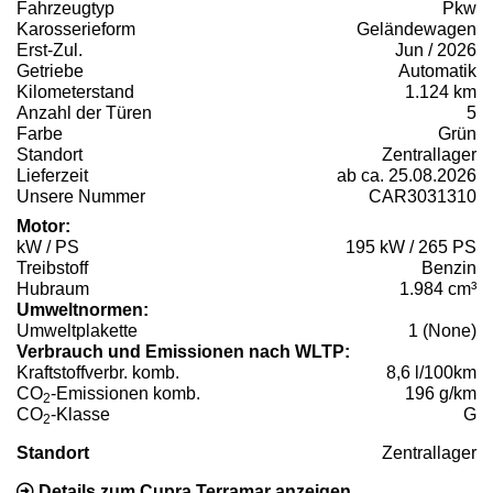
Fahrzeugtyp
Pkw
Karosserieform
Geländewagen
Erst-Zul.
Jun / 2026
Getriebe
Automatik
Kilometerstand
1.124 km
Anzahl der Türen
5
Farbe
Grün
Standort
Zentrallager
Lieferzeit
ab ca. 25.08.2026
Unsere Nummer
CAR3031310
Motor:
kW / PS
195 kW / 265 PS
Treibstoff
Benzin
Hubraum
1.984 cm³
Umweltnormen:
Umweltplakette
1 (None)
Verbrauch und Emissionen nach WLTP:
Kraftstoffverbr. komb.
8,6 l/100km
CO
-Emissionen komb.
196 g/km
2
CO
-Klasse
G
2
Standort
Zentrallager
Details zum Cupra Terramar anzeigen