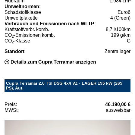
Hubraum
1.984 cm³
Umweltnormen:
Schadstoffklasse
Euro6
Umweltplakette
4 (Green)
Verbrauch und Emissionen nach WLTP:
Kraftstoffverbr. komb.
8,7 l/100km
CO
-Emissionen komb.
199 g/km
2
CO
-Klasse
G
2
Standort
Zentrallager
Details zum Cupra Terramar anzeigen
Cupra Terramar 2,0 TSI DSG 4x4 VZ - LAGER 195 kW (265
PS), Aut.
Preis:
46.190,00 €
MWSt:
ausweisbar