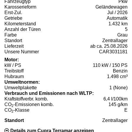
Fahrzeugtyp
Pkw
Karosserieform
Geländewagen
Erst-Zul.
Jul / 2026
Getriebe
Automatik
Kilometerstand
1.432 km
Anzahl der Türen
5
Farbe
Grau
Standort
Zentrallager
Lieferzeit
ab ca. 25.08.2026
Unsere Nummer
CAR3031181
Motor:
kW / PS
110 kW / 150 PS
Treibstoff
Benzin
Hubraum
1.498 cm³
Umweltnormen:
Umweltplakette
1 (None)
Verbrauch und Emissionen nach WLTP:
Kraftstoffverbr. komb.
6,4 l/100km
CO
-Emissionen komb.
145 g/km
2
CO
-Klasse
E
2
Standort
Zentrallager
Details zum Cupra Terramar anzeigen