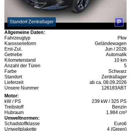
Standort Zentrallager
Allgemeine Daten:
Fahrzeugtyp
Pkw
Karosserieform
Geländewagen
Erst-Zul.
Jun / 2026
Getriebe
Automatik
Kilometerstand
10 km
Anzahl der Türen
5
Farbe
Schwarz
Standort
Zentrallager
Lieferzeit
ab ca. 08.09.2026
Unsere Nummer
126183ABT
Motor:
kW / PS
239 kW / 325 PS
Treibstoff
Benzin
Hubraum
1.984 cm³
Umweltnormen:
Schadstoffklasse
Euro6
Umweltplakette
4 (Green)