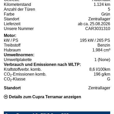
Kilometerstand
1.124 km
Anzahl der Türen
5
Farbe
Grün
Standort
Zentrallager
Lieferzeit
ab ca. 25.08.2026
Unsere Nummer
CAR3031310
Motor:
kW / PS
195 kW / 265 PS
Treibstoff
Benzin
Hubraum
1.984 cm³
Umweltnormen:
Umweltplakette
1 (None)
Verbrauch und Emissionen nach WLTP:
Kraftstoffverbr. komb.
8,6 l/100km
CO
-Emissionen komb.
196 g/km
2
CO
-Klasse
G
2
Standort
Zentrallager
Details zum Cupra Terramar anzeigen