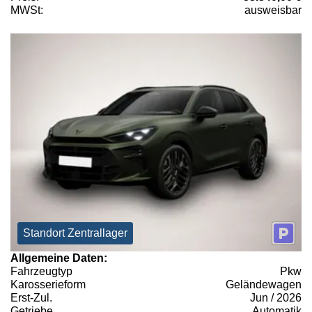
MWSt:
ausweisbar
Standort Zentrallager
Allgemeine Daten:
Fahrzeugtyp
Pkw
Karosserieform
Geländewagen
Erst-Zul.
Jun / 2026
Getriebe
Automatik