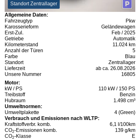
Standort Zentrallager
Allgemeine Daten:
Fahrzeugtyp
Pkw
Karosserieform
Geländewagen
Erst-Zul.
Feb / 2025
Getriebe
Automatik
Kilometerstand
11.024 km
Anzahl der Türen
5
Farbe
Blau
Standort
Zentrallager
Lieferzeit
ab ca. 26.08.2026
Unsere Nummer
16805
Motor:
kW / PS
110 kW / 150 PS
Treibstoff
Benzin
Hubraum
1.498 cm³
Umweltnormen:
Umweltplakette
4 (Green)
Verbrauch und Emissionen nach WLTP:
Kraftstoffverbr. komb.
6,1 l/100km
CO
-Emissionen komb.
139 g/km
2
CO
-Klasse
E
2