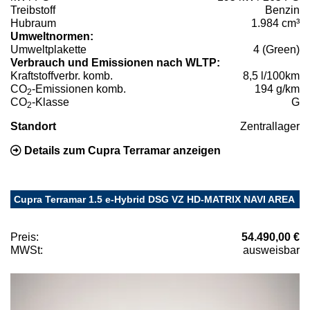
Treibstoff
Benzin
Hubraum
1.984 cm³
Umweltnormen:
Umweltplakette
4 (Green)
Verbrauch und Emissionen nach WLTP:
Kraftstoffverbr. komb.
8,5 l/100km
CO
-Emissionen komb.
194 g/km
2
CO
-Klasse
G
2
Standort
Zentrallager
Details zum Cupra Terramar anzeigen
Cupra Terramar 1.5 e-Hybrid DSG VZ HD-MATRIX NAVI AREA
Preis:
54.490,00 €
MWSt:
ausweisbar