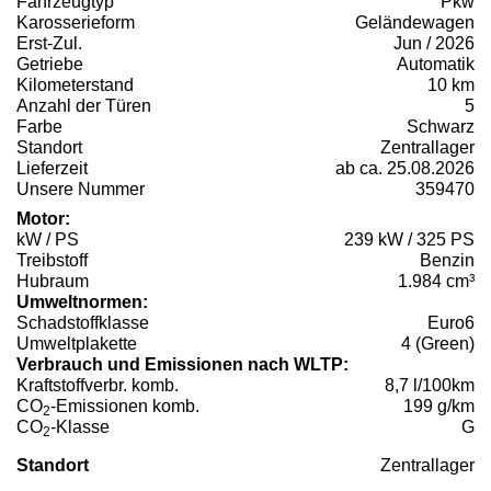
Fahrzeugtyp
Pkw
Karosserieform
Geländewagen
Erst-Zul.
Jun / 2026
Getriebe
Automatik
Kilometerstand
10 km
Anzahl der Türen
5
Farbe
Schwarz
Standort
Zentrallager
Lieferzeit
ab ca. 25.08.2026
Unsere Nummer
359470
Motor:
kW / PS
239 kW / 325 PS
Treibstoff
Benzin
Hubraum
1.984 cm³
Umweltnormen:
Schadstoffklasse
Euro6
Umweltplakette
4 (Green)
Verbrauch und Emissionen nach WLTP:
Kraftstoffverbr. komb.
8,7 l/100km
CO
-Emissionen komb.
199 g/km
2
CO
-Klasse
G
2
Standort
Zentrallager