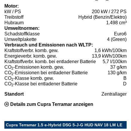
Motor:
kW / PS
200 kW / 272 PS
Treibstoff
Hybrid (Benzin/Elektro)
Hubraum
1.498 cm³
Umweltnormen:
Schadstoffklasse
Euro6
Umweltplakette
4 (Green)
Verbrauch und Emissionen nach WLTP:
Kraftstoffverbr. komb. gew.
1,6 kWh/100km
Energieverbr. komb. gew.
13,9 kWh/100km
Kraftstoffverbr. komb. bei entladener Batterie
5,7 l/100km
CO
-Emissionen komb. gew.
37 g/km
2
CO
-Emissionen bei entladener Batterie
130 g/km
2
CO
-Klasse komb. gew.
B
2
CO
-Klasse bei entladener Batterie
D
2
Standort
Zentrallager
Details zum Cupra Terramar anzeigen
Cupra Terramar 1.5 e-Hybrid DSG 5-J-G HUD NAV 18 LM LE