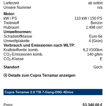
Lieferzeit
ab sofort
Unsere Nummer
n/a
Motor:
kW / PS
110 kW / 150 PS
Treibstoff
Benzin
Hubraum
1.498 cm³
Umweltnormen:
Schadstoffklasse
Euro 6e
Umweltplakette
4 (Grün)
Verbrauch und Emissionen nach WLTP:
Kraftstoffverbr. komb.
6,2 l/100km
CO
-Emissionen komb.
140 g/km
2
CO
-Klasse
E
2
Standort
Goch
Details zum Cupra Terramar anzeigen
Cupra Terramar 2.0 TSI 7-Gang-DSG 4Drive
Preis:
53.340,00 €