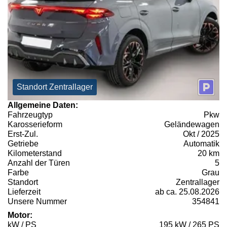
Standort Zentrallager
Allgemeine Daten:
Fahrzeugtyp
Pkw
Karosserieform
Geländewagen
Erst-Zul.
Okt / 2025
Getriebe
Automatik
Kilometerstand
20 km
Anzahl der Türen
5
Farbe
Grau
Standort
Zentrallager
Lieferzeit
ab ca. 25.08.2026
Unsere Nummer
354841
Motor:
kW / PS
195 kW / 265 PS