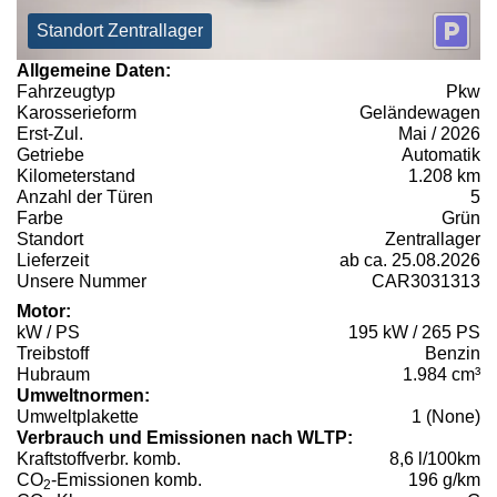
Standort Zentrallager
Allgemeine Daten:
Fahrzeugtyp
Pkw
Karosserieform
Geländewagen
Erst-Zul.
Mai / 2026
Getriebe
Automatik
Kilometerstand
1.208 km
Anzahl der Türen
5
Farbe
Grün
Standort
Zentrallager
Lieferzeit
ab ca. 25.08.2026
Unsere Nummer
CAR3031313
Motor:
kW / PS
195 kW / 265 PS
Treibstoff
Benzin
Hubraum
1.984 cm³
Umweltnormen:
Umweltplakette
1 (None)
Verbrauch und Emissionen nach WLTP:
Kraftstoffverbr. komb.
8,6 l/100km
CO
-Emissionen komb.
196 g/km
2