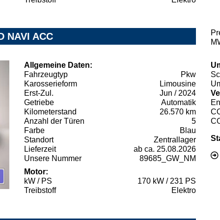
Pr
D NAVI ACC
MW
Allgemeine Daten:
Um
Fahrzeugtyp
Pkw
Sc
Karosserieform
Limousine
Um
Erst-Zul.
Jun / 2024
Ve
Getriebe
Automatik
En
Kilometerstand
26.570 km
C
Anzahl der Türen
5
C
Farbe
Blau
St
Standort
Zentrallager
Lieferzeit
ab ca. 25.08.2026
Unsere Nummer
89685_GW_NM
Motor:
kW / PS
170 kW / 231 PS
Treibstoff
Elektro