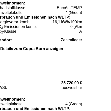
weltnormen:
hadstoffklasse
Euro6d-TEMP
weltplakette
4 (Green)
rbrauch und Emissionen nach WLTP:
ergieverbr. komb.
16,1 kWh/100km
O
-Emissionen komb.
0 g/km
2
O
-Klasse
A
2
andort
Zentrallager
Details zum Cupra Born anzeigen
eis:
35.720,00 €
St:
ausweisbar
weltnormen:
weltplakette
4 (Green)
rbrauch und Emissionen nach WLTP: