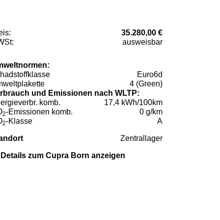
eis:
35.280,00 €
St:
ausweisbar
weltnormen:
hadstoffklasse
Euro6d
weltplakette
4 (Green)
rbrauch und Emissionen nach WLTP:
ergieverbr. komb.
17,4 kWh/100km
O
-Emissionen komb.
0 g/km
2
O
-Klasse
A
2
andort
Zentrallager
Details zum Cupra Born anzeigen