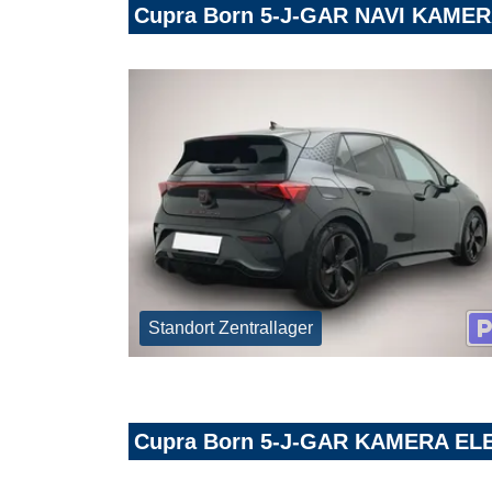
Cupra Born 5-J-GAR NAVI KAME
Standort Zentrallager
Cupra Born 5-J-GAR KAMERA EL