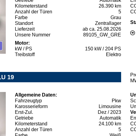
Getriebe
Automatik
En
Kilometerstand
26.390 km
C
Anzahl der Türen
5
C
Farbe
Grau
St
Standort
Zentrallager
Lieferzeit
ab ca. 25.08.2026
Unsere Nummer
89105_GW_GRE
Motor:
kW / PS
150 kW / 204 PS
Treibstoff
Elektro
Pr
LU 19
MW
Allgemeine Daten:
Um
Fahrzeugtyp
Pkw
Sc
Karosserieform
Limousine
Um
Erst-Zul.
Dez / 2023
Ve
Getriebe
Automatik
En
Kilometerstand
24.100 km
C
Anzahl der Türen
5
C
Farbe
Weiß