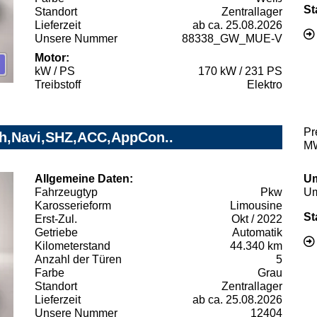
St
Standort
Zentrallager
Lieferzeit
ab ca. 25.08.2026
Unsere Nummer
88338_GW_MUE-V
Motor:
kW / PS
170 kW / 231 PS
Treibstoff
Elektro
Pr
Wh,Navi,SHZ,ACC,AppCon..
MW
Allgemeine Daten:
Um
Fahrzeugtyp
Pkw
Um
Karosserieform
Limousine
St
Erst-Zul.
Okt / 2022
Getriebe
Automatik
Kilometerstand
44.340 km
Anzahl der Türen
5
Farbe
Grau
Standort
Zentrallager
Lieferzeit
ab ca. 25.08.2026
Unsere Nummer
12404