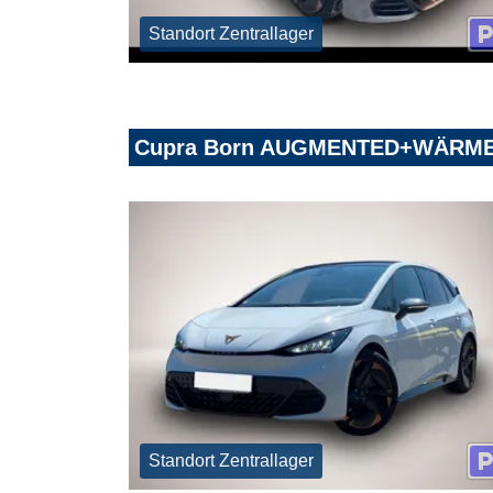
Standort Zentrallager
Cupra Born AUGMENTED+WÄRM
Standort Zentrallager