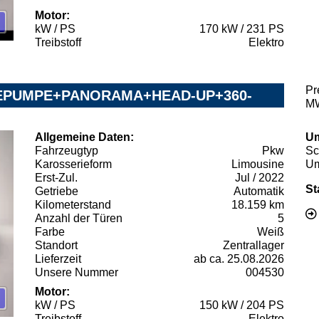
Motor:
kW / PS
170 kW / 231 PS
Treibstoff
Elektro
Pr
EPUMPE+PANORAMA+HEAD-UP+360-
MW
Allgemeine Daten:
Um
Fahrzeugtyp
Pkw
Sc
Karosserieform
Limousine
Um
Erst-Zul.
Jul / 2022
St
Getriebe
Automatik
Kilometerstand
18.159 km
Anzahl der Türen
5
Farbe
Weiß
Standort
Zentrallager
Lieferzeit
ab ca. 25.08.2026
Unsere Nummer
004530
Motor:
kW / PS
150 kW / 204 PS
Treibstoff
Elektro