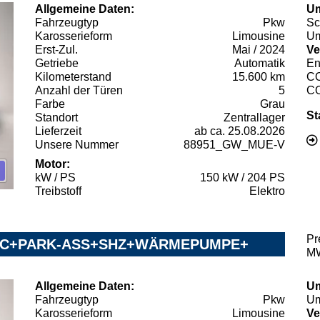
Allgemeine Daten:
Um
Fahrzeugtyp
Pkw
Sc
Karosserieform
Limousine
Um
Erst-Zul.
Mai / 2024
Ve
Getriebe
Automatik
En
Kilometerstand
15.600 km
C
Anzahl der Türen
5
C
Farbe
Grau
St
Standort
Zentrallager
Lieferzeit
ab ca. 25.08.2026
Unsere Nummer
88951_GW_MUE-V
Motor:
kW / PS
150 kW / 204 PS
Treibstoff
Elektro
Pr
PCC+PARK-ASS+SHZ+WÄRMEPUMPE+
MW
Allgemeine Daten:
Um
Fahrzeugtyp
Pkw
Um
Karosserieform
Limousine
Ve