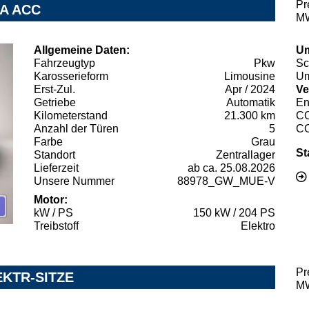
Pr
RA ACC
MW
Allgemeine Daten:
Um
Fahrzeugtyp
Pkw
Sc
Karosserieform
Limousine
Um
Erst-Zul.
Apr / 2024
Ve
Getriebe
Automatik
En
Kilometerstand
21.300 km
C
Anzahl der Türen
5
C
Farbe
Grau
St
Standort
Zentrallager
Lieferzeit
ab ca. 25.08.2026
Unsere Nummer
88978_GW_MUE-V
Motor:
kW / PS
150 kW / 204 PS
Treibstoff
Elektro
Pr
EKTR-SITZE
MW