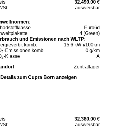
eis:
32.490,00 €
St:
ausweisbar
weltnormen:
hadstoffklasse
Euro6d
weltplakette
4 (Green)
rbrauch und Emissionen nach WLTP:
ergieverbr. komb.
15,6 kWh/100km
O
-Emissionen komb.
0 g/km
2
O
-Klasse
A
2
andort
Zentrallager
Details zum Cupra Born anzeigen
eis:
32.380,00 €
St:
ausweisbar