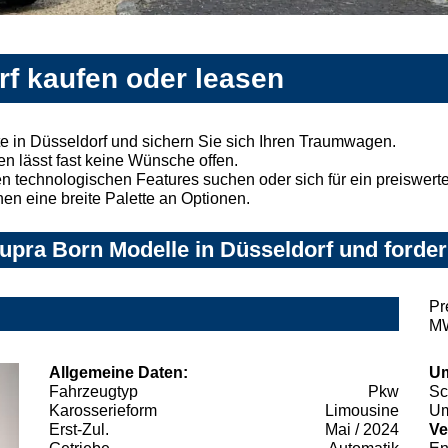
rf kaufen oder leasen
 in Düsseldorf und sichern Sie sich Ihren Traumwagen.
n lässt fast keine Wünsche offen.
 technologischen Features suchen oder sich für ein preiswertes
nen eine breite Palette an Optionen.
pra Born Modelle in Düsseldorf und forder
Pr
MW
Allgemeine Daten:
Um
Fahrzeugtyp
Pkw
Sc
Karosserieform
Limousine
Um
Erst-Zul.
Mai / 2024
Ve