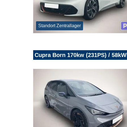
Standort Zentrallager
Cupra Born 170kw (231PS) / 58k