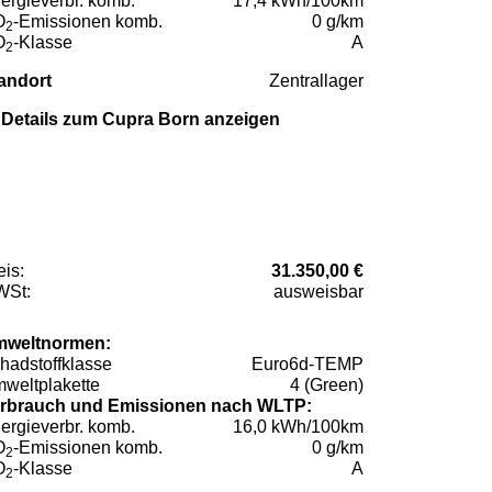
ergieverbr. komb.
17,4 kWh/100km
O
-Emissionen komb.
0 g/km
2
O
-Klasse
A
2
andort
Zentrallager
Details zum Cupra Born anzeigen
eis:
31.350,00 €
St:
ausweisbar
weltnormen:
hadstoffklasse
Euro6d-TEMP
weltplakette
4 (Green)
rbrauch und Emissionen nach WLTP:
ergieverbr. komb.
16,0 kWh/100km
O
-Emissionen komb.
0 g/km
2
O
-Klasse
A
2