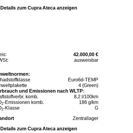
Details zum Cupra Ateca anzeigen
eis:
42.000,00 €
St:
ausweisbar
weltnormen:
hadstoffklasse
Euro6d-TEMP
weltplakette
4 (Green)
rbrauch und Emissionen nach WLTP:
aftstoffverbr. komb.
8,2 l/100km
O
-Emissionen komb.
186 g/km
2
O
-Klasse
G
2
andort
Zentrallager
Details zum Cupra Ateca anzeigen