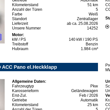
Getriebe
Automatik
Kr
Kilometerstand
51 km
C
Anzahl der Türen
5
C
Farbe
Weiß
St
Standort
Zentrallager
Lieferzeit
ab ca. 25.08.2026
Unsere Nummer
14252
Motor:
kW / PS
140 kW / 190 PS
Treibstoff
Benzin
Hubraum
1.984 cm³
Pr
D ACC Pano el.Heckklapp
MW
Allgemeine Daten:
Um
Fahrzeugtyp
Pkw
Sc
Karosserieform
Geländewagen
Um
Erst-Zul.
Feb / 2026
Ve
Getriebe
Automatik
Kr
Kilometerstand
25 km
C
Anzahl der Türen
5
C