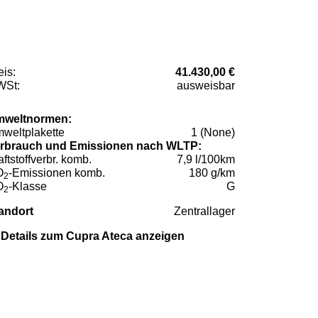
eis:
41.430,00 €
St:
ausweisbar
weltnormen:
weltplakette
1 (None)
rbrauch und Emissionen nach WLTP:
aftstoffverbr. komb.
7,9 l/100km
O
-Emissionen komb.
180 g/km
2
O
-Klasse
G
2
andort
Zentrallager
Details zum Cupra Ateca anzeigen