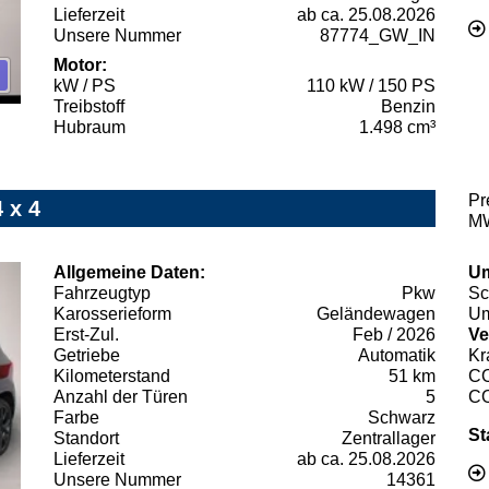
Lieferzeit
ab ca. 25.08.2026
Unsere Nummer
87774_GW_IN
Motor:
kW / PS
110 kW / 150 PS
Treibstoff
Benzin
Hubraum
1.498 cm³
Pr
 x 4
MW
Allgemeine Daten:
Um
Fahrzeugtyp
Pkw
Sc
Karosserieform
Geländewagen
Um
Erst-Zul.
Feb / 2026
Ve
Getriebe
Automatik
Kr
Kilometerstand
51 km
C
Anzahl der Türen
5
C
Farbe
Schwarz
St
Standort
Zentrallager
Lieferzeit
ab ca. 25.08.2026
Unsere Nummer
14361