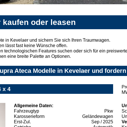
r kaufen oder leasen
e in Kevelaer und sichern Sie sich Ihren Traumwagen.
n lässt fast keine Wünsche offen.
 technologischen Features suchen oder sich für ein preiswertes
nen eine breite Palette an Optionen.
pra Ateca Modelle in Kevelaer und fordern 
Pr
 x 4
MW
Allgemeine Daten:
Um
Fahrzeugtyp
Pkw
Sc
Karosserieform
Geländewagen
Um
Erst-Zul.
Sep / 2025
Ve