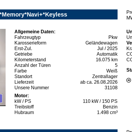
Pr
o*Memory*Navi+*Keyless
MW
Allgemeine Daten:
Um
Fahrzeugtyp
Pkw
Um
Karosserieform
Geländewagen
Ve
Erst-Zul.
Jul / 2025
Kr
Getriebe
Automatik
C
Kilometerstand
16.075 km
C
Anzahl der Türen
5
St
Farbe
Weiß
Standort
Zentrallager
Lieferzeit
ab ca. 26.08.2026
Unsere Nummer
31108
Motor:
kW / PS
110 kW / 150 PS
Treibstoff
Benzin
Hubraum
1.498 cm³