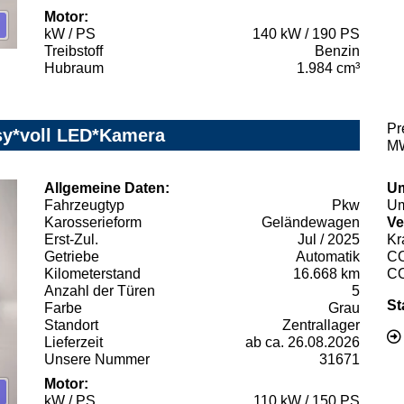
Motor:
kW / PS
140 kW / 190 PS
Treibstoff
Benzin
Hubraum
1.984 cm³
Pr
sy*voll LED*Kamera
MW
Allgemeine Daten:
Um
Fahrzeugtyp
Pkw
Um
Karosserieform
Geländewagen
Ve
Erst-Zul.
Jul / 2025
Kr
Getriebe
Automatik
C
Kilometerstand
16.668 km
C
Anzahl der Türen
5
St
Farbe
Grau
Standort
Zentrallager
Lieferzeit
ab ca. 26.08.2026
Unsere Nummer
31671
Motor:
kW / PS
110 kW / 150 PS