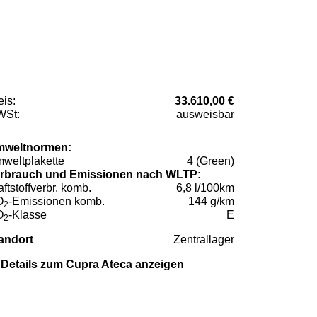
eis:
33.610,00 €
St:
ausweisbar
weltnormen:
weltplakette
4 (Green)
rbrauch und Emissionen nach WLTP:
aftstoffverbr. komb.
6,8 l/100km
O
-Emissionen komb.
144 g/km
2
O
-Klasse
E
2
andort
Zentrallager
Details zum Cupra Ateca anzeigen