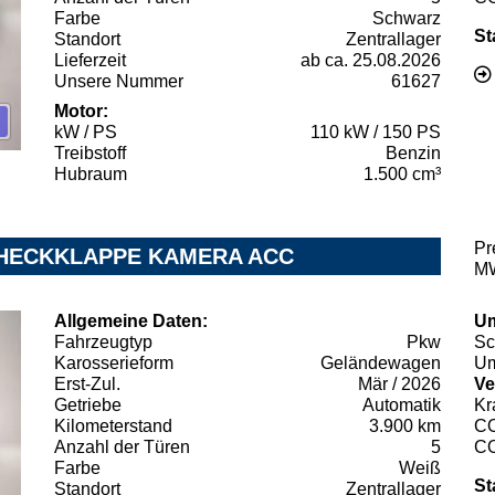
Farbe
Schwarz
St
Standort
Zentrallager
Lieferzeit
ab ca. 25.08.2026
Unsere Nummer
61627
Motor:
kW / PS
110 kW / 150 PS
Treibstoff
Benzin
Hubraum
1.500 cm³
Pr
EL.HECKKLAPPE KAMERA ACC
MW
Allgemeine Daten:
Um
Fahrzeugtyp
Pkw
Sc
Karosserieform
Geländewagen
Um
Erst-Zul.
Mär / 2026
Ve
Getriebe
Automatik
Kr
Kilometerstand
3.900 km
C
Anzahl der Türen
5
C
Farbe
Weiß
St
Standort
Zentrallager