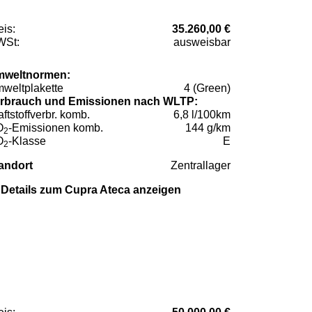
eis:
35.260,00 €
St:
ausweisbar
weltnormen:
weltplakette
4 (Green)
rbrauch und Emissionen nach WLTP:
aftstoffverbr. komb.
6,8 l/100km
O
-Emissionen komb.
144 g/km
2
O
-Klasse
E
2
andort
Zentrallager
Details zum Cupra Ateca anzeigen