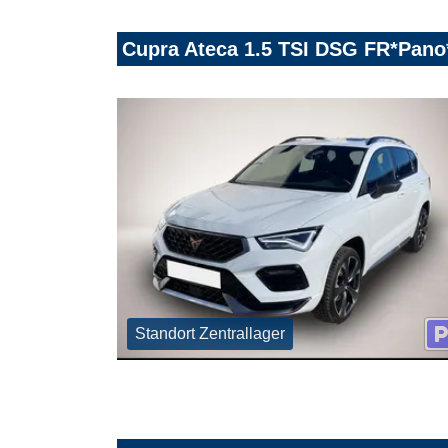
Cupra Ateca 1.5 TSI DSG FR*Pan
Standort Zentrallager