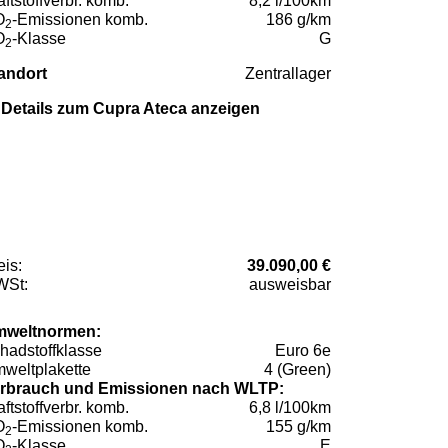
aftstoffverbr. komb.
8,2 l/100km
O
-Emissionen komb.
186 g/km
2
O
-Klasse
G
2
andort
Zentrallager
Details zum Cupra Ateca anzeigen
eis:
39.090,00 €
St:
ausweisbar
weltnormen:
hadstoffklasse
Euro 6e
weltplakette
4 (Green)
rbrauch und Emissionen nach WLTP:
aftstoffverbr. komb.
6,8 l/100km
O
-Emissionen komb.
155 g/km
2
O
-Klasse
E