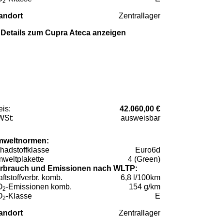
2
andort
Zentrallager
Details zum Cupra Ateca anzeigen
eis:
42.060,00 €
St:
ausweisbar
weltnormen:
hadstoffklasse
Euro6d
weltplakette
4 (Green)
rbrauch und Emissionen nach WLTP:
aftstoffverbr. komb.
6,8 l/100km
O
-Emissionen komb.
154 g/km
2
O
-Klasse
E
2
andort
Zentrallager