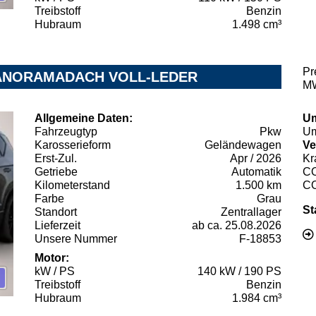
Treibstoff
Benzin
Hubraum
1.498 cm³
Pr
e PANORAMADACH VOLL-LEDER
MW
Allgemeine Daten:
Um
Fahrzeugtyp
Pkw
Um
Karosserieform
Geländewagen
Ve
Erst-Zul.
Apr / 2026
Kr
Getriebe
Automatik
C
Kilometerstand
1.500 km
C
Farbe
Grau
St
Standort
Zentrallager
Lieferzeit
ab ca. 25.08.2026
Unsere Nummer
F-18853
Motor:
kW / PS
140 kW / 190 PS
Treibstoff
Benzin
Hubraum
1.984 cm³