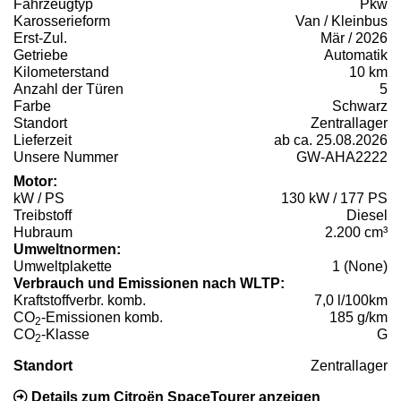
Fahrzeugtyp
Pkw
Karosserieform
Van / Kleinbus
Erst-Zul.
Mär / 2026
Getriebe
Automatik
Kilometerstand
10 km
Anzahl der Türen
5
Farbe
Schwarz
Standort
Zentrallager
Lieferzeit
ab ca. 25.08.2026
Unsere Nummer
GW-AHA2222
Motor:
kW / PS
130 kW / 177 PS
Treibstoff
Diesel
Hubraum
2.200 cm³
Umweltnormen:
Umweltplakette
1 (None)
Verbrauch und Emissionen nach WLTP:
Kraftstoffverbr. komb.
7,0 l/100km
CO
-Emissionen komb.
185 g/km
2
CO
-Klasse
G
2
Standort
Zentrallager
Details zum Citroën SpaceTourer anzeigen