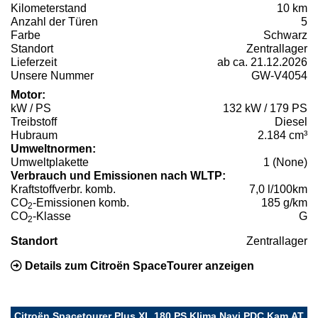
Kilometerstand
10 km
Anzahl der Türen
5
Farbe
Schwarz
Standort
Zentrallager
Lieferzeit
ab ca. 21.12.2026
Unsere Nummer
GW-V4054
Motor:
kW / PS
132 kW / 179 PS
Treibstoff
Diesel
Hubraum
2.184 cm³
Umweltnormen:
Umweltplakette
1 (None)
Verbrauch und Emissionen nach WLTP:
Kraftstoffverbr. komb.
7,0 l/100km
CO
-Emissionen komb.
185 g/km
2
CO
-Klasse
G
2
Standort
Zentrallager
Details zum Citroën SpaceTourer anzeigen
Citroën Spacetourer Plus XL 180 PS,Klima,Navi,PDC,Kam,AT