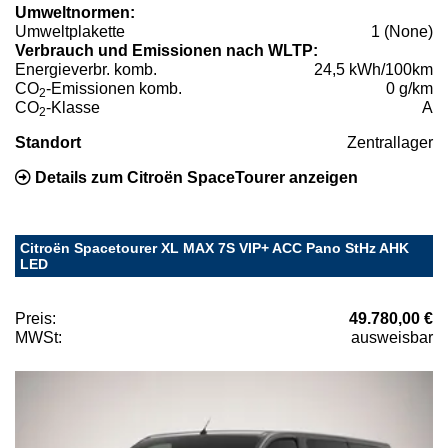
Umweltnormen:
Umweltplakette
1 (None)
Verbrauch und Emissionen nach WLTP:
Energieverbr. komb.
24,5 kWh/100km
CO
-Emissionen komb.
0 g/km
2
CO
-Klasse
A
2
Standort
Zentrallager
Details zum Citroën SpaceTourer anzeigen
Citroën Spacetourer XL MAX 7S VIP+ ACC Pano StHz AHK
LED
Preis:
49.780,00 €
MWSt:
ausweisbar