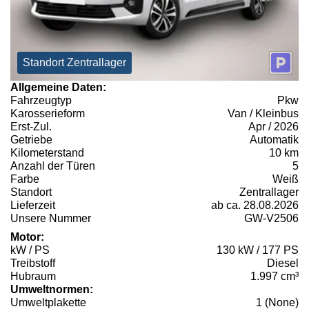
Standort Zentrallager
Allgemeine Daten:
Fahrzeugtyp
Pkw
Karosserieform
Van / Kleinbus
Erst-Zul.
Apr / 2026
Getriebe
Automatik
Kilometerstand
10 km
Anzahl der Türen
5
Farbe
Weiß
Standort
Zentrallager
Lieferzeit
ab ca. 28.08.2026
Unsere Nummer
GW-V2506
Motor:
kW / PS
130 kW / 177 PS
Treibstoff
Diesel
Hubraum
1.997 cm³
Umweltnormen:
Umweltplakette
1 (None)