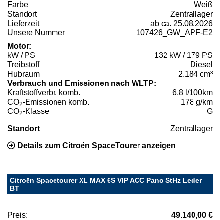
Farbe
Weiß
Standort
Zentrallager
Lieferzeit
ab ca. 25.08.2026
Unsere Nummer
107426_GW_APF-E2
Motor:
kW / PS
132 kW / 179 PS
Treibstoff
Diesel
Hubraum
2.184 cm³
Verbrauch und Emissionen nach WLTP:
Kraftstoffverbr. komb.
6,8 l/100km
CO
-Emissionen komb.
178 g/km
2
CO
-Klasse
G
2
Standort
Zentrallager
Details zum Citroën SpaceTourer anzeigen
Citroën Spacetourer XL MAX 6S VIP ACC Pano StHz Leder
BT
Preis:
49.140,00 €