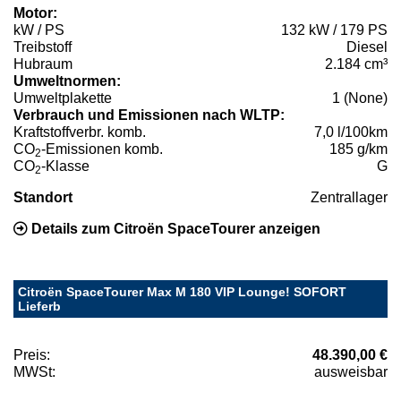
Motor:
kW / PS
132 kW / 179 PS
Treibstoff
Diesel
Hubraum
2.184 cm³
Umweltnormen:
Umweltplakette
1 (None)
Verbrauch und Emissionen nach WLTP:
Kraftstoffverbr. komb.
7,0 l/100km
CO
-Emissionen komb.
185 g/km
2
CO
-Klasse
G
2
Standort
Zentrallager
Details zum Citroën SpaceTourer anzeigen
Citroën SpaceTourer Max M 180 VIP Lounge! SOFORT
Lieferb
Preis:
48.390,00 €
MWSt:
ausweisbar