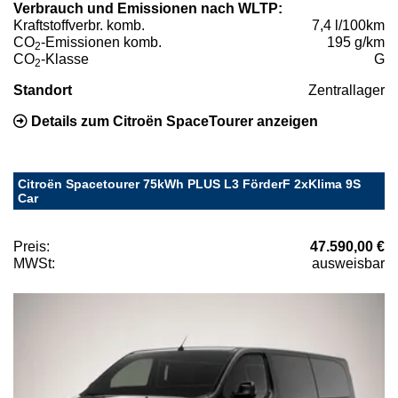
Verbrauch und Emissionen nach WLTP:
Kraftstoffverbr. komb.
7,4 l/100km
CO
-Emissionen komb.
195 g/km
2
CO
-Klasse
G
2
Standort
Zentrallager
Details zum Citroën SpaceTourer anzeigen
Citroën Spacetourer 75kWh PLUS L3 FörderF 2xKlima 9S
Car
Preis:
47.590,00 €
MWSt:
ausweisbar