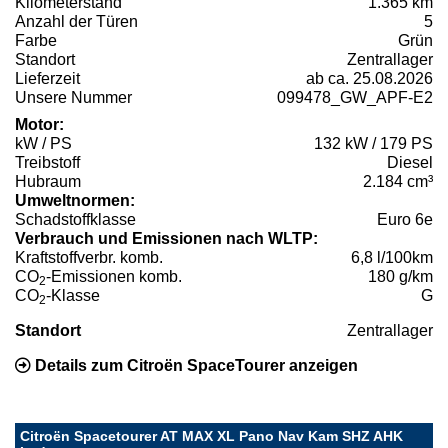
Kilometerstand
1.365 km
Anzahl der Türen
5
Farbe
Grün
Standort
Zentrallager
Lieferzeit
ab ca. 25.08.2026
Unsere Nummer
099478_GW_APF-E2
Motor:
kW / PS
132 kW / 179 PS
Treibstoff
Diesel
Hubraum
2.184 cm³
Umweltnormen:
Schadstoffklasse
Euro 6e
Verbrauch und Emissionen nach WLTP:
Kraftstoffverbr. komb.
6,8 l/100km
CO
-Emissionen komb.
180 g/km
2
CO
-Klasse
G
2
Standort
Zentrallager
Details zum Citroën SpaceTourer anzeigen
Citroën Spacetourer AT MAX XL Pano Nav Kam SHZ AHK