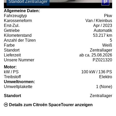
Standort Zentrallager
Allgemeine Daten:
Fahrzeugtyp
Pkw
Karosserieform
Van / Kleinbus
Erst-Zul.
Apr / 2023
Getriebe
Automatik
Kilometerstand
53.217 km
Anzahl der Türen
5
Farbe
Weiß
Standort
Zentrallager
Lieferzeit
ab ca. 25.08.2026
Unsere Nummer
PZ021320
Motor:
kW / PS
100 kW / 136 PS
Treibstoff
Elektro
Umweltnormen:
Umweltplakette
1 (None)
Standort
Zentrallager
Details zum Citroën SpaceTourer anzeigen