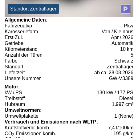
Standort Zentrallager
Allgemeine Daten:
Fahrzeugtyp
Pkw
Karosserieform
Van / Kleinbus
Erst-Zul.
Apr / 2026
Getriebe
Automatik
Kilometerstand
10 km
Anzahl der Türen
5
Farbe
Schwarz
Standort
Zentrallager
Lieferzeit
ab ca. 28.08.2026
Unsere Nummer
GW-V3389
Motor:
kW / PS
130 kW / 177 PS
Treibstoff
Diesel
Hubraum
1.997 cm³
Umweltnormen:
Umweltplakette
1 (None)
Verbrauch und Emissionen nach WLTP:
Kraftstoffverbr. komb.
7,4 l/100km
CO
-Emissionen komb.
195 g/km
2