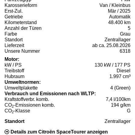
Karosserieform
Van / Kleinbus
Erst-Zul.
Mär / 2025
Getriebe
Automatik
Kilometerstand
48.400 km
Anzahl der Türen
5
Farbe
Grau
Standort
Zentrallager
Lieferzeit
ab ca. 25.08.2026
Unsere Nummer
6318
Motor:
kW / PS
130 kW / 177 PS
Treibstoff
Diesel
Hubraum
1.997 cm³
Umweltnormen:
Umweltplakette
4 (Green)
Verbrauch und Emissionen nach WLTP:
Kraftstoffverbr. komb.
7,4 l/100km
CO
-Emissionen komb.
194 g/km
2
CO
-Klasse
G
2
Standort
Zentrallager
Details zum Citroën SpaceTourer anzeigen