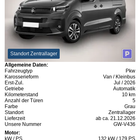
Standort Zentrallager
Allgemeine Daten:
Fahrzeugtyp
Pkw
Karosserieform
Van / Kleinbus
Erst-Zul.
Jul / 2026
Getriebe
Automatik
Kilometerstand
10 km
Anzahl der Türen
5
Farbe
Grau
Standort
Zentrallager
Lieferzeit
ab ca. 21.12.2026
Unsere Nummer
GW-V436
Motor:
kW / PS
132 kW / 179 PS