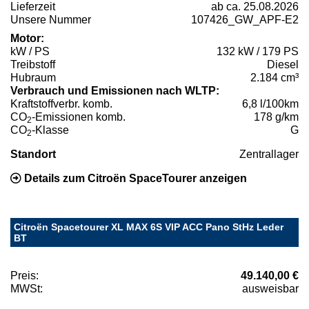
Lieferzeit
ab ca. 25.08.2026
Unsere Nummer
107426_GW_APF-E2
Motor:
kW / PS
132 kW / 179 PS
Treibstoff
Diesel
Hubraum
2.184 cm³
Verbrauch und Emissionen nach WLTP:
Kraftstoffverbr. komb.
6,8 l/100km
CO
-Emissionen komb.
178 g/km
2
CO
-Klasse
G
2
Standort
Zentrallager
Details zum Citroën SpaceTourer anzeigen
Citroën Spacetourer XL MAX 6S VIP ACC Pano StHz Leder
BT
Preis:
49.140,00 €
MWSt:
ausweisbar