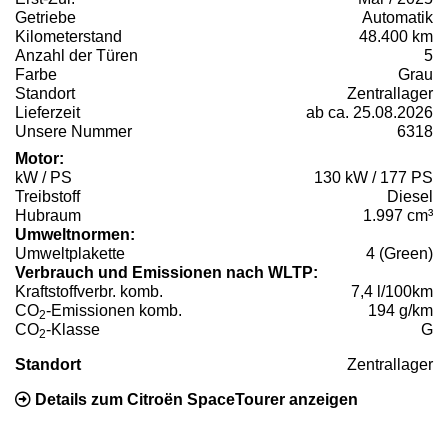
Getriebe
Automatik
Kilometerstand
48.400 km
Anzahl der Türen
5
Farbe
Grau
Standort
Zentrallager
Lieferzeit
ab ca. 25.08.2026
Unsere Nummer
6318
Motor:
kW / PS
130 kW / 177 PS
Treibstoff
Diesel
Hubraum
1.997 cm³
Umweltnormen:
Umweltplakette
4 (Green)
Verbrauch und Emissionen nach WLTP:
Kraftstoffverbr. komb.
7,4 l/100km
CO
-Emissionen komb.
194 g/km
2
CO
-Klasse
G
2
Standort
Zentrallager
Details zum Citroën SpaceTourer anzeigen