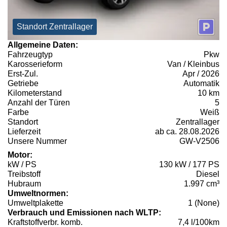
Standort Zentrallager
Allgemeine Daten:
Fahrzeugtyp
Pkw
Karosserieform
Van / Kleinbus
Erst-Zul.
Apr / 2026
Getriebe
Automatik
Kilometerstand
10 km
Anzahl der Türen
5
Farbe
Weiß
Standort
Zentrallager
Lieferzeit
ab ca. 28.08.2026
Unsere Nummer
GW-V2506
Motor:
kW / PS
130 kW / 177 PS
Treibstoff
Diesel
Hubraum
1.997 cm³
Umweltnormen:
Umweltplakette
1 (None)
Verbrauch und Emissionen nach WLTP:
Kraftstoffverbr. komb.
7,4 l/100km