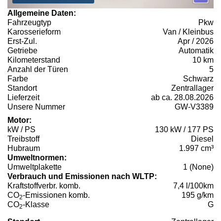
Allgemeine Daten:
Fahrzeugtyp
Pkw
Karosserieform
Van / Kleinbus
Erst-Zul.
Apr / 2026
Getriebe
Automatik
Kilometerstand
10 km
Anzahl der Türen
5
Farbe
Schwarz
Standort
Zentrallager
Lieferzeit
ab ca. 28.08.2026
Unsere Nummer
GW-V3389
Motor:
kW / PS
130 kW / 177 PS
Treibstoff
Diesel
Hubraum
1.997 cm³
Umweltnormen:
Umweltplakette
1 (None)
Verbrauch und Emissionen nach WLTP:
Kraftstoffverbr. komb.
7,4 l/100km
CO
-Emissionen komb.
195 g/km
2
CO
-Klasse
G
2