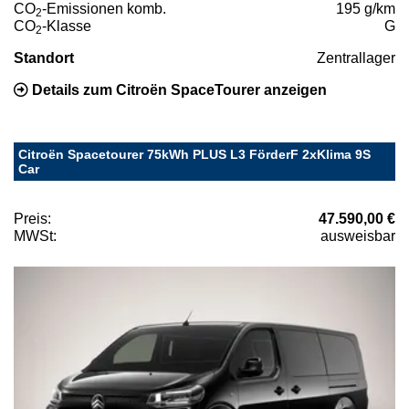
CO
-Emissionen komb.
195 g/km
2
CO
-Klasse
G
2
Standort
Zentrallager
Details zum Citroën SpaceTourer anzeigen
Citroën Spacetourer 75kWh PLUS L3 FörderF 2xKlima 9S
Car
Preis:
47.590,00 €
MWSt:
ausweisbar