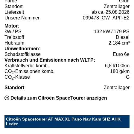
Farbe
Grün
Standort
Zentrallager
Lieferzeit
ab ca. 25.08.2026
Unsere Nummer
099478_GW_APF-E2
Motor:
kW / PS
132 kW / 179 PS
Treibstoff
Diesel
Hubraum
2.184 cm³
Umweltnormen:
Schadstoffklasse
Euro 6e
Verbrauch und Emissionen nach WLTP:
Kraftstoffverbr. komb.
6,8 l/100km
CO
-Emissionen komb.
180 g/km
2
CO
-Klasse
G
2
Standort
Zentrallager
Details zum Citroën SpaceTourer anzeigen
Citroën Spacetourer AT MAX XL Pano Nav Kam SHZ AHK
Leder