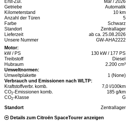
Erst-Zul.
Mär / 2026
Getriebe
Automatik
Kilometerstand
10 km
Anzahl der Türen
5
Farbe
Schwarz
Standort
Zentrallager
Lieferzeit
ab ca. 25.08.2026
Unsere Nummer
GW-AHA2222
Motor:
kW / PS
130 kW / 177 PS
Treibstoff
Diesel
Hubraum
2.200 cm³
Umweltnormen:
Umweltplakette
1 (None)
Verbrauch und Emissionen nach WLTP:
Kraftstoffverbr. komb.
7,0 l/100km
CO
-Emissionen komb.
185 g/km
2
CO
-Klasse
G
2
Standort
Zentrallager
Details zum Citroën SpaceTourer anzeigen