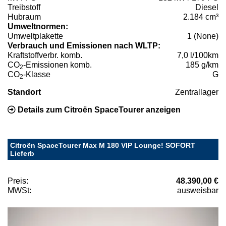
Treibstoff
Diesel
Hubraum
2.184 cm³
Umweltnormen:
Umweltplakette
1 (None)
Verbrauch und Emissionen nach WLTP:
Kraftstoffverbr. komb.
7,0 l/100km
CO
-Emissionen komb.
185 g/km
2
CO
-Klasse
G
2
Standort
Zentrallager
Details zum Citroën SpaceTourer anzeigen
Citroën SpaceTourer Max M 180 VIP Lounge! SOFORT
Lieferb
Preis:
48.390,00 €
MWSt:
ausweisbar