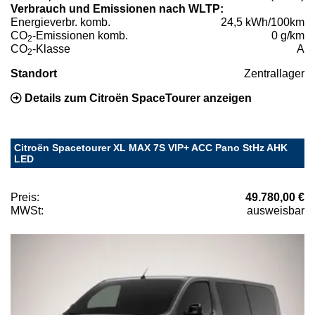
Verbrauch und Emissionen nach WLTP:
Energieverbr. komb.
24,5 kWh/100km
CO
-Emissionen komb.
0 g/km
2
CO
-Klasse
A
2
Standort
Zentrallager
Details zum Citroën SpaceTourer anzeigen
Citroën Spacetourer XL MAX 7S VIP+ ACC Pano StHz AHK
LED
Preis:
49.780,00 €
MWSt:
ausweisbar