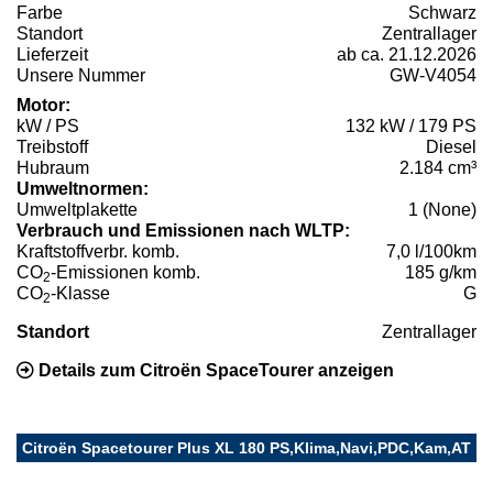
Farbe
Schwarz
Standort
Zentrallager
Lieferzeit
ab ca. 21.12.2026
Unsere Nummer
GW-V4054
Motor:
kW / PS
132 kW / 179 PS
Treibstoff
Diesel
Hubraum
2.184 cm³
Umweltnormen:
Umweltplakette
1 (None)
Verbrauch und Emissionen nach WLTP:
Kraftstoffverbr. komb.
7,0 l/100km
CO
-Emissionen komb.
185 g/km
2
CO
-Klasse
G
2
Standort
Zentrallager
Details zum Citroën SpaceTourer anzeigen
Citroën Spacetourer Plus XL 180 PS,Klima,Navi,PDC,Kam,AT