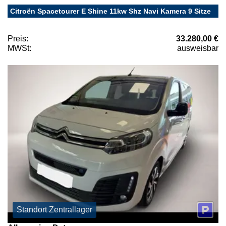
Citroën Spacetourer E Shine 11kw Shz Navi Kamera 9 Sitze
Preis:
33.280,00 €
MWSt:
ausweisbar
Standort Zentrallager