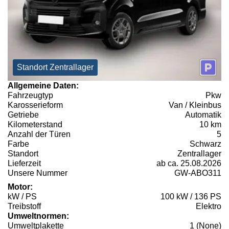
Standort Zentrallager
Allgemeine Daten:
Fahrzeugtyp
Pkw
Karosserieform
Van / Kleinbus
Getriebe
Automatik
Kilometerstand
10 km
Anzahl der Türen
5
Farbe
Schwarz
Standort
Zentrallager
Lieferzeit
ab ca. 25.08.2026
Unsere Nummer
GW-ABO311
Motor:
kW / PS
100 kW / 136 PS
Treibstoff
Elektro
Umweltnormen:
Umweltplakette
1 (None)