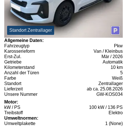
Standort Zentrallager
Allgemeine Daten:
Fahrzeugtyp
Pkw
Karosserieform
Van / Kleinbus
Erst-Zul.
Mär / 2026
Getriebe
Automatik
Kilometerstand
10 km
Anzahl der Türen
5
Farbe
Weiß
Standort
Zentrallager
Lieferzeit
ab ca. 25.08.2026
Unsere Nummer
GW-KOS034
Motor:
kW / PS
100 kW / 136 PS
Treibstoff
Elektro
Umweltnormen:
Umweltplakette
1 (None)