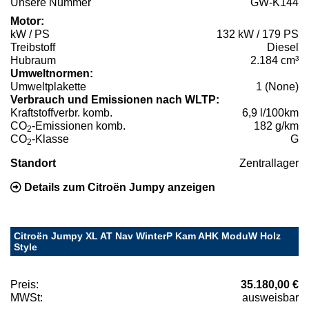
Unsere Nummer
GW-K144
Motor:
kW / PS
132 kW / 179 PS
Treibstoff
Diesel
Hubraum
2.184 cm³
Umweltnormen:
Umweltplakette
1 (None)
Verbrauch und Emissionen nach WLTP:
Kraftstoffverbr. komb.
6,9 l/100km
CO
-Emissionen komb.
182 g/km
2
CO
-Klasse
G
2
Standort
Zentrallager
Details zum Citroën Jumpy anzeigen
Citroën Jumpy XL AT Nav WinterP Kam AHK ModuW Holz
Style
Preis:
35.180,00 €
MWSt:
ausweisbar