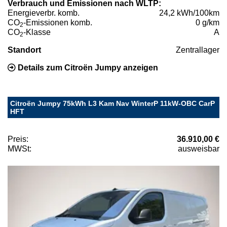
Verbrauch und Emissionen nach WLTP:
Energieverbr. komb.
24,2 kWh/100km
CO
-Emissionen komb.
0 g/km
2
CO
-Klasse
A
2
Standort
Zentrallager
Details zum Citroën Jumpy anzeigen
Citroën Jumpy 75kWh L3 Kam Nav WinterP 11kW-OBC CarP
HFT
Preis:
36.910,00 €
MWSt:
ausweisbar