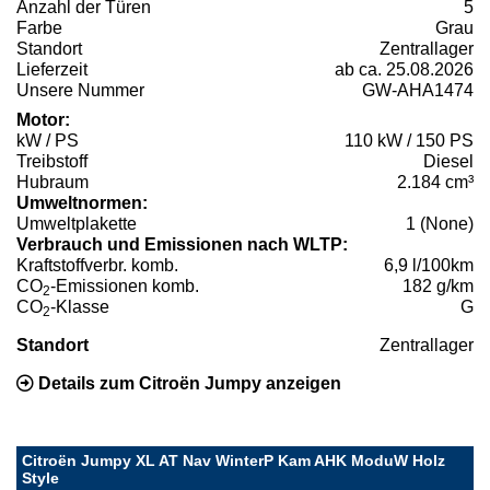
Anzahl der Türen
5
Farbe
Grau
Standort
Zentrallager
Lieferzeit
ab ca. 25.08.2026
Unsere Nummer
GW-AHA1474
Motor:
kW / PS
110 kW / 150 PS
Treibstoff
Diesel
Hubraum
2.184 cm³
Umweltnormen:
Umweltplakette
1 (None)
Verbrauch und Emissionen nach WLTP:
Kraftstoffverbr. komb.
6,9 l/100km
CO
-Emissionen komb.
182 g/km
2
CO
-Klasse
G
2
Standort
Zentrallager
Details zum Citroën Jumpy anzeigen
Citroën Jumpy XL AT Nav WinterP Kam AHK ModuW Holz
Style