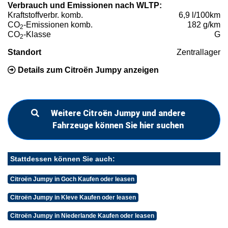
Verbrauch und Emissionen nach WLTP:
Kraftstoffverbr. komb.
6,9 l/100km
CO
-Emissionen komb.
182 g/km
2
CO
-Klasse
G
2
Standort
Zentrallager
Details zum Citroën Jumpy anzeigen
Weitere Citroën Jumpy und andere
Fahrzeuge können Sie hier suchen
Stattdessen können Sie auch:
Citroën Jumpy in Goch Kaufen oder leasen
Citroën Jumpy in Kleve Kaufen oder leasen
Citroën Jumpy in Niederlande Kaufen oder leasen