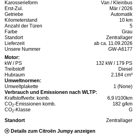
Karosserieform
Van / Kleinbus
Erst-Zul.
Mär / 2026
Getriebe
Automatik
Kilometerstand
10 km
Anzahl der Türen
5
Farbe
Grau
Standort
Zentrallager
Lieferzeit
ab ca. 11.09.2026
Unsere Nummer
GW-A6177
Motor:
kW / PS
132 kW / 179 PS
Treibstoff
Diesel
Hubraum
2.184 cm³
Umweltnormen:
Umweltplakette
1 (None)
Verbrauch und Emissionen nach WLTP:
Kraftstoffverbr. komb.
6,9 l/100km
CO
-Emissionen komb.
182 g/km
2
CO
-Klasse
G
2
Standort
Zentrallager
Details zum Citroën Jumpy anzeigen