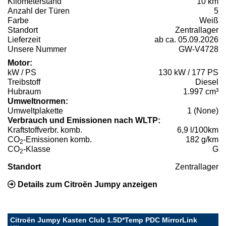
Kilometerstand
10 km
Anzahl der Türen
5
Farbe
Weiß
Standort
Zentrallager
Lieferzeit
ab ca. 05.09.2026
Unsere Nummer
GW-V4728
Motor:
kW / PS
130 kW / 177 PS
Treibstoff
Diesel
Hubraum
1.997 cm³
Umweltnormen:
Umweltplakette
1 (None)
Verbrauch und Emissionen nach WLTP:
Kraftstoffverbr. komb.
6,9 l/100km
CO
-Emissionen komb.
182 g/km
2
CO
-Klasse
G
2
Standort
Zentrallager
Details zum Citroën Jumpy anzeigen
Citroën Jumpy Kasten Club 1.5D*Temp PDC MirrorLink