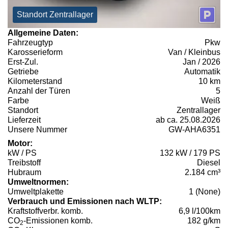
Standort Zentrallager
Allgemeine Daten:
Fahrzeugtyp
Pkw
Karosserieform
Van / Kleinbus
Erst-Zul.
Jan / 2026
Getriebe
Automatik
Kilometerstand
10 km
Anzahl der Türen
5
Farbe
Weiß
Standort
Zentrallager
Lieferzeit
ab ca. 25.08.2026
Unsere Nummer
GW-AHA6351
Motor:
kW / PS
132 kW / 179 PS
Treibstoff
Diesel
Hubraum
2.184 cm³
Umweltnormen:
Umweltplakette
1 (None)
Verbrauch und Emissionen nach WLTP:
Kraftstoffverbr. komb.
6,9 l/100km
CO
-Emissionen komb.
182 g/km
2