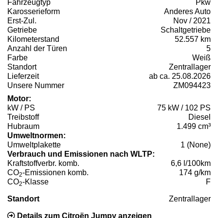
Fahrzeugtyp
Pkw
Karosserieform
Anderes Auto
Erst-Zul.
Nov / 2021
Getriebe
Schaltgetriebe
Kilometerstand
52.557 km
Anzahl der Türen
5
Farbe
Weiß
Standort
Zentrallager
Lieferzeit
ab ca. 25.08.2026
Unsere Nummer
ZM094423
Motor:
kW / PS
75 kW / 102 PS
Treibstoff
Diesel
Hubraum
1.499 cm³
Umweltnormen:
Umweltplakette
1 (None)
Verbrauch und Emissionen nach WLTP:
Kraftstoffverbr. komb.
6,6 l/100km
CO
-Emissionen komb.
174 g/km
2
CO
-Klasse
F
2
Standort
Zentrallager
Details zum Citroën Jumpy anzeigen