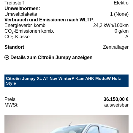
Treibstoff
Elektro
Umweltnormen:
Umweltplakette
1 (None)
Verbrauch und Emissionen nach WLTP:
Energieverbr. komb.
24,2 kWh/100km
CO
-Emissionen komb.
0 g/km
2
CO
-Klasse
A
2
Standort
Zentrallager
Details zum Citroën Jumpy anzeigen
Citroën Jumpy XL AT Nav WinterP Kam AHK ModuW Holz
Style
Preis:
36.150,00 €
MWSt:
ausweisbar