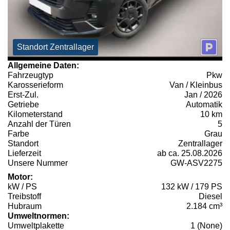
Standort Zentrallager
Allgemeine Daten:
Fahrzeugtyp
Pkw
Karosserieform
Van / Kleinbus
Erst-Zul.
Jan / 2026
Getriebe
Automatik
Kilometerstand
10 km
Anzahl der Türen
5
Farbe
Grau
Standort
Zentrallager
Lieferzeit
ab ca. 25.08.2026
Unsere Nummer
GW-ASV2275
Motor:
kW / PS
132 kW / 179 PS
Treibstoff
Diesel
Hubraum
2.184 cm³
Umweltnormen:
Umweltplakette
1 (None)