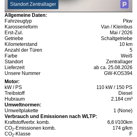
Standort Zentrallager
Allgemeine Daten:
Fahrzeugtyp
Pkw
Karosserieform
Van / Kleinbus
Erst-Zul.
Mai / 2026
Getriebe
Schaltgetriebe
Kilometerstand
10 km
Anzahl der Türen
5
Farbe
Weiß
Standort
Zentrallager
Lieferzeit
ab ca. 25.08.2026
Unsere Nummer
GW-KOS394
Motor:
kW / PS
110 kW / 150 PS
Treibstoff
Diesel
Hubraum
2.184 cm³
Umweltnormen:
Umweltplakette
1 (None)
Verbrauch und Emissionen nach WLTP:
Kraftstoffverbr. komb.
6,6 l/100km
CO
-Emissionen komb.
174 g/km
2
CO
-Klasse
F
2