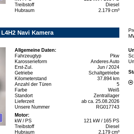
Treibstoff
Diesel
Hubraum
2.179 cm³
Pr
 L4H2 Navi Kamera
MW
Allgemeine Daten:
Um
Fahrzeugtyp
Pkw
Sc
Karosserieform
Anderes Auto
Um
Erst-Zul.
Jun / 2024
St
Getriebe
Schaltgetriebe
Kilometerstand
37.894 km
Anzahl der Türen
5
Farbe
Weiß
Standort
Zentrallager
Lieferzeit
ab ca. 25.08.2026
Unsere Nummer
RG017743
Motor:
kW / PS
121 kW / 165 PS
Treibstoff
Diesel
Hubraum
2.179 cm³