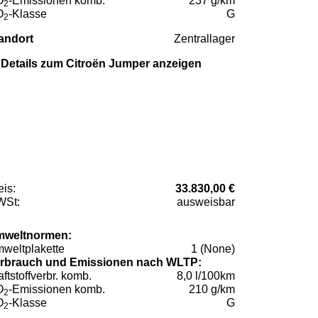
O
-Emissionen komb.
237 g/km
2
O
-Klasse
G
2
andort
Zentrallager
Details zum Citroën Jumper anzeigen
eis:
33.830,00 €
St:
ausweisbar
weltnormen:
weltplakette
1 (None)
rbrauch und Emissionen nach WLTP:
aftstoffverbr. komb.
8,0 l/100km
O
-Emissionen komb.
210 g/km
2
O
-Klasse
G
2