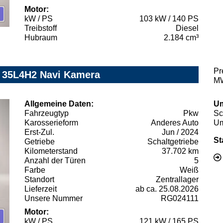
Motor:
kW / PS
103 kW / 140 PS
Treibstoff
Diesel
Hubraum
2.184 cm³
Pr
 35L4H2 Navi Kamera
MW
Allgemeine Daten:
Um
Fahrzeugtyp
Pkw
Sc
Karosserieform
Anderes Auto
Um
Erst-Zul.
Jun / 2024
St
Getriebe
Schaltgetriebe
Kilometerstand
37.702 km
Anzahl der Türen
5
Farbe
Weiß
Standort
Zentrallager
Lieferzeit
ab ca. 25.08.2026
Unsere Nummer
RG024111
Motor:
kW / PS
121 kW / 165 PS