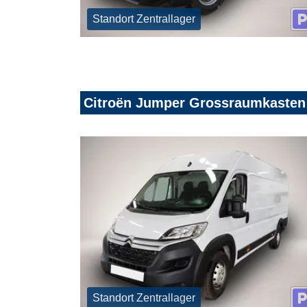
Standort Zentrallager
Citroën Jumper Grossraumkasten
Standort Zentrallager