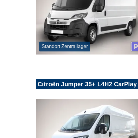
Standort Zentrallager
Citroën Jumper 35+ L4H2 CarPla