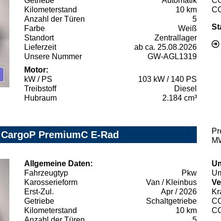
Getriebe
Automatik
C
Kilometerstand
10 km
C
Anzahl der Türen
5
St
Farbe
Weiß
Standort
Zentrallager
Lieferzeit
ab ca. 25.08.2026
Unsere Nummer
GW-AGL1319
Motor:
kW / PS
103 kW / 140 PS
Treibstoff
Diesel
Hubraum
2.184 cm³
Pr
y CargoP PremiumC E-Rad
MW
Allgemeine Daten:
Um
Fahrzeugtyp
Pkw
Um
Karosserieform
Van / Kleinbus
Ve
Erst-Zul.
Apr / 2026
Kr
Getriebe
Schaltgetriebe
C
Kilometerstand
10 km
C
Anzahl der Türen
5