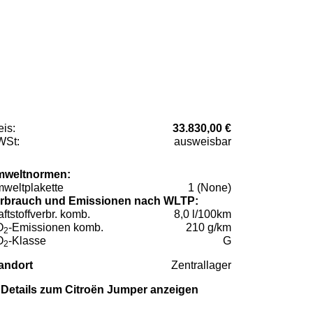
eis:
33.830,00 €
St:
ausweisbar
weltnormen:
weltplakette
1 (None)
rbrauch und Emissionen nach WLTP:
aftstoffverbr. komb.
8,0 l/100km
O
-Emissionen komb.
210 g/km
2
O
-Klasse
G
2
andort
Zentrallager
Details zum Citroën Jumper anzeigen