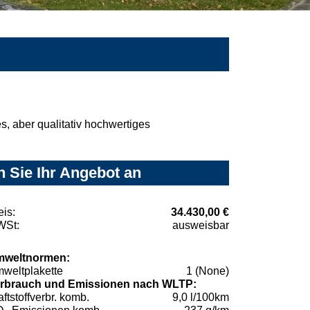
, aber qualitativ hochwertiges
 Sie Ihr Angebot an
eis:
34.430,00 €
St:
ausweisbar
weltnormen:
weltplakette
1 (None)
rbrauch und Emissionen nach WLTP:
aftstoffverbr. komb.
9,0 l/100km