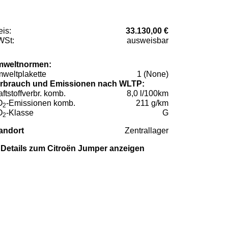
eis:
33.130,00 €
St:
ausweisbar
weltnormen:
weltplakette
1 (None)
rbrauch und Emissionen nach WLTP:
aftstoffverbr. komb.
8,0 l/100km
O
-Emissionen komb.
211 g/km
2
O
-Klasse
G
2
andort
Zentrallager
Details zum Citroën Jumper anzeigen