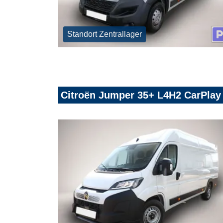
Standort Zentrallager
Citroën Jumper 35+ L4H2 CarPla