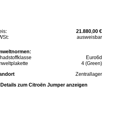
eis:
21.880,00 €
St:
ausweisbar
weltnormen:
hadstoffklasse
Euro6d
weltplakette
4 (Green)
andort
Zentrallager
Details zum Citroën Jumper anzeigen