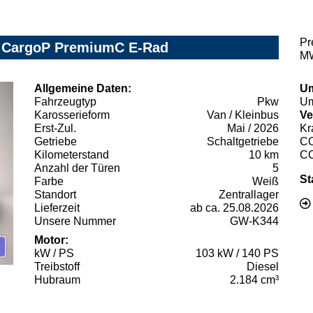
Pr
y CargoP PremiumC E-Rad
MW
Allgemeine Daten:
Um
Fahrzeugtyp
Pkw
Um
Karosserieform
Van / Kleinbus
Ve
Erst-Zul.
Mai / 2026
Kr
Getriebe
Schaltgetriebe
C
Kilometerstand
10 km
C
Anzahl der Türen
5
St
Farbe
Weiß
Standort
Zentrallager
Lieferzeit
ab ca. 25.08.2026
Unsere Nummer
GW-K344
Motor:
kW / PS
103 kW / 140 PS
Treibstoff
Diesel
Hubraum
2.184 cm³