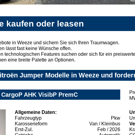
e kaufen oder leasen
ebote in Weeze und sichern Sie sich Ihren Traumwagen.
n lässt fast keine Wünsche offen.
 technologischen Features suchen oder sich für ein preiswertes
nen eine breite Palette an Optionen.
troën Jumper Modelle in Weeze und fordern
Pr
T CargoP AHK VisibP PremC
MW
Allgemeine Daten:
Um
Fahrzeugtyp
Pkw
Um
Karosserieform
Van / Kleinbus
Ve
Erst-Zul.
Feb / 2026
Kr