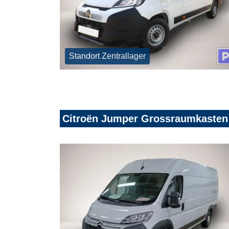
Standort Zentrallager
Citroën Jumper Grossraumkasten