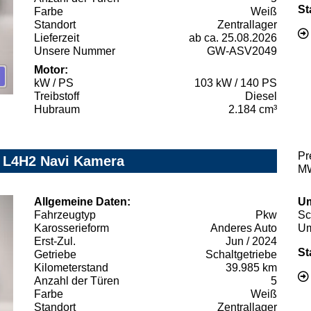
St
Farbe
Weiß
Standort
Zentrallager
Lieferzeit
ab ca. 25.08.2026
Unsere Nummer
GW-ASV2049
Motor:
kW / PS
103 kW / 140 PS
Treibstoff
Diesel
Hubraum
2.184 cm³
Pr
 L4H2 Navi Kamera
MW
Allgemeine Daten:
Um
Fahrzeugtyp
Pkw
Sc
Karosserieform
Anderes Auto
Um
Erst-Zul.
Jun / 2024
St
Getriebe
Schaltgetriebe
Kilometerstand
39.985 km
Anzahl der Türen
5
Farbe
Weiß
Standort
Zentrallager