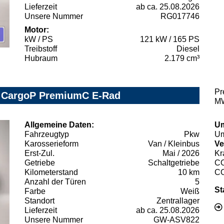
Lieferzeit
ab ca. 25.08.2026
Unsere Nummer
RG017746
Motor:
kW / PS
121 kW / 165 PS
Treibstoff
Diesel
Hubraum
2.179 cm³
Pr
y CargoP PremiumC E-Rad
MW
Allgemeine Daten:
Um
Fahrzeugtyp
Pkw
Um
Karosserieform
Van / Kleinbus
Ve
Erst-Zul.
Mai / 2026
Kr
Getriebe
Schaltgetriebe
C
Kilometerstand
10 km
C
Anzahl der Türen
5
St
Farbe
Weiß
Standort
Zentrallager
Lieferzeit
ab ca. 25.08.2026
Unsere Nummer
GW-ASV822