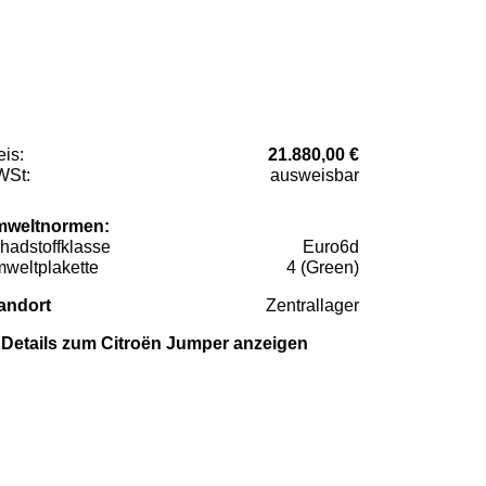
eis:
21.880,00 €
St:
ausweisbar
weltnormen:
hadstoffklasse
Euro6d
weltplakette
4 (Green)
andort
Zentrallager
Details zum Citroën Jumper anzeigen