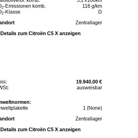
aftstoffverbr. komb.
5,1 l/100km
O
-Emissionen komb.
116 g/km
2
O
-Klasse
D
2
andort
Zentrallager
Details zum Citroën C5 X anzeigen
eis:
19.940,00 €
St:
ausweisbar
weltnormen:
weltplakette
1 (None)
andort
Zentrallager
Details zum Citroën C5 X anzeigen