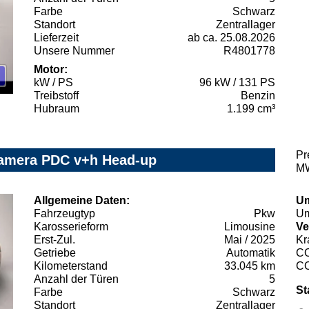
Farbe
Schwarz
Standort
Zentrallager
Lieferzeit
ab ca. 25.08.2026
Unsere Nummer
R4801778
Motor:
kW / PS
96 kW / 131 PS
Treibstoff
Benzin
Hubraum
1.199 cm³
Pr
Kamera PDC v+h Head-up
MW
Allgemeine Daten:
Um
Fahrzeugtyp
Pkw
Um
Karosserieform
Limousine
Ve
Erst-Zul.
Mai / 2025
Kr
Getriebe
Automatik
C
Kilometerstand
33.045 km
C
Anzahl der Türen
5
St
Farbe
Schwarz
Standort
Zentrallager