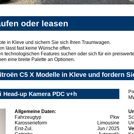
aufen oder leasen
te in Kleve und sichern Sie sich Ihren Traumwagen.
n lässt fast keine Wünsche offen.
 technologischen Features suchen oder sich für ein preiswertes
nen eine breite Palette an Optionen.
troën C5 X Modelle in Kleve und fordern Si
Pr
vi Head-up Kamera PDC v+h
MW
Allgemeine Daten:
Um
Fahrzeugtyp
Pkw
Sc
Karosserieform
Limousine
Um
Erst-Zul.
Jun / 2025
Ve