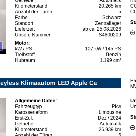
Getriebe
Automatik
Kr
Kilometerstand
20.265 km
C
Anzahl der Türen
5
C
Farbe
Schwarz
St
Standort
Zentrallager
Lieferzeit
ab ca. 25.08.2026
Unsere Nummer
S4800209
Motor:
kW / PS
107 kW / 145 PS
Treibstoff
Benzin
Hubraum
1.199 cm³
Pr
Keyless Klimaautom LED Apple Ca
MW
Allgemeine Daten:
Um
Fahrzeugtyp
Pkw
Um
Karosserieform
Limousine
St
Erst-Zul.
Dez / 2024
Getriebe
Automatik
Kilometerstand
26.939 km
Anzahl der Türen
5