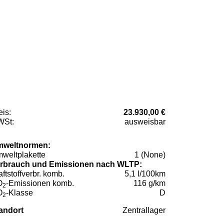
eis:
23.930,00 €
St:
ausweisbar
weltnormen:
weltplakette
1 (None)
rbrauch und Emissionen nach WLTP:
aftstoffverbr. komb.
5,1 l/100km
O
-Emissionen komb.
116 g/km
2
O
-Klasse
D
2
andort
Zentrallager