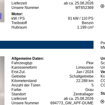
Lieferzeit
ab ca. 25.08.2026
Unsere Nummer
MT652369
Motor:
kW / PS
81 kW / 110 PS
Treibstoff
Benzin
Hubraum
1.199 cm³
Pr
MW
Allgemeine Daten:
Um
Fahrzeugtyp
Pkw
Sc
Karosserieform
Limousine
Um
Erst-Zul.
Jan / 2024
Ve
Getriebe
Schaltgetriebe
Kr
Kilometerstand
22.288 km
C
Anzahl der Türen
5
C
Farbe
Grau
St
Standort
Zentrallager
Lieferzeit
ab ca. 25.08.2026
Unsere Nummer
694773_GW_APF-DUME