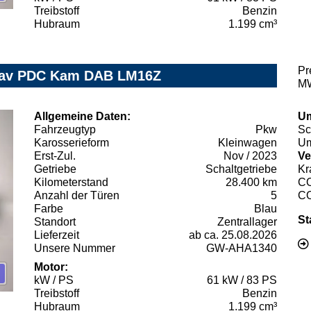
Treibstoff
Benzin
Hubraum
1.199 cm³
Pr
 Nav PDC Kam DAB LM16Z
MW
Allgemeine Daten:
Um
Fahrzeugtyp
Pkw
Sc
Karosserieform
Kleinwagen
Um
Erst-Zul.
Nov / 2023
Ve
Getriebe
Schaltgetriebe
Kr
Kilometerstand
28.400 km
C
Anzahl der Türen
5
C
Farbe
Blau
St
Standort
Zentrallager
Lieferzeit
ab ca. 25.08.2026
Unsere Nummer
GW-AHA1340
Motor:
kW / PS
61 kW / 83 PS
Treibstoff
Benzin
Hubraum
1.199 cm³