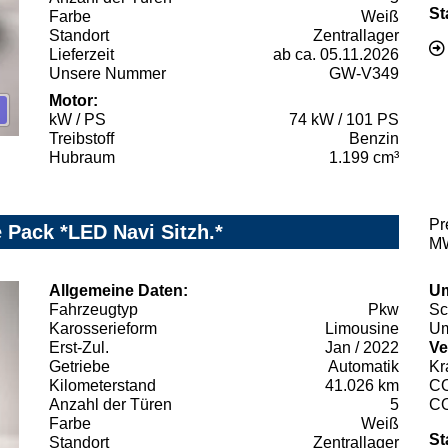
St
Farbe
Weiß
Standort
Zentrallager
Lieferzeit
ab ca. 05.11.2026
Unsere Nummer
GW-V349
Motor:
kW / PS
74 kW / 101 PS
Treibstoff
Benzin
Hubraum
1.199 cm³
Pr
 Pack *LED Navi Sitzh.*
MW
Allgemeine Daten:
Um
Fahrzeugtyp
Pkw
Sc
Karosserieform
Limousine
Um
Erst-Zul.
Jan / 2022
Ve
Getriebe
Automatik
Kr
Kilometerstand
41.026 km
C
Anzahl der Türen
5
C
Farbe
Weiß
St
Standort
Zentrallager