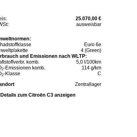
eis:
25.070,00 €
St:
ausweisbar
weltnormen:
hadstoffklasse
Euro 6e
weltplakette
4 (Green)
rbrauch und Emissionen nach WLTP:
aftstoffverbr. komb.
5,0 l/100km
O
-Emissionen komb.
114 g/km
2
O
-Klasse
C
2
andort
Zentrallager
Details zum Citroën C3 anzeigen