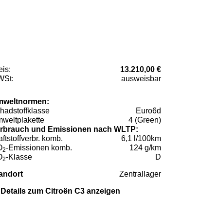
eis:
13.210,00 €
St:
ausweisbar
weltnormen:
hadstoffklasse
Euro6d
weltplakette
4 (Green)
rbrauch und Emissionen nach WLTP:
aftstoffverbr. komb.
6,1 l/100km
O
-Emissionen komb.
124 g/km
2
O
-Klasse
D
2
andort
Zentrallager
Details zum Citroën C3 anzeigen