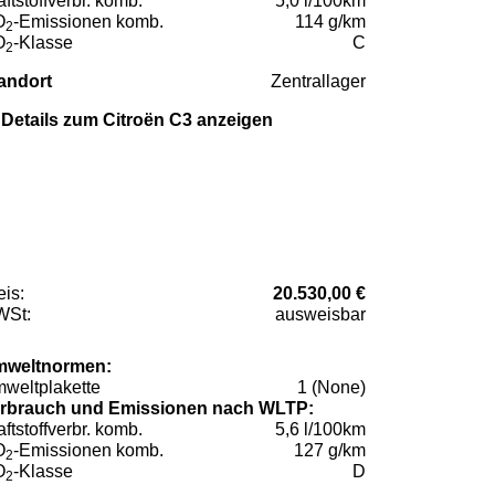
aftstoffverbr. komb.
5,0 l/100km
O
-Emissionen komb.
114 g/km
2
O
-Klasse
C
2
andort
Zentrallager
Details zum Citroën C3 anzeigen
eis:
20.530,00 €
St:
ausweisbar
weltnormen:
weltplakette
1 (None)
rbrauch und Emissionen nach WLTP:
aftstoffverbr. komb.
5,6 l/100km
O
-Emissionen komb.
127 g/km
2
O
-Klasse
D
2