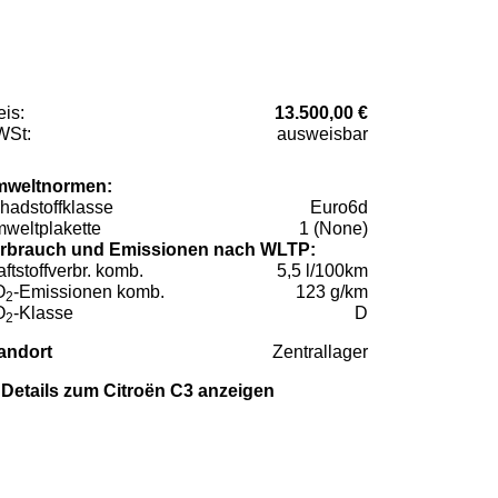
eis:
13.500,00 €
St:
ausweisbar
weltnormen:
hadstoffklasse
Euro6d
weltplakette
1 (None)
rbrauch und Emissionen nach WLTP:
aftstoffverbr. komb.
5,5 l/100km
O
-Emissionen komb.
123 g/km
2
O
-Klasse
D
2
andort
Zentrallager
Details zum Citroën C3 anzeigen