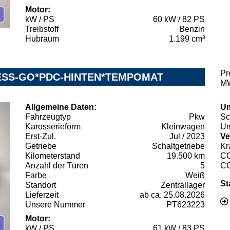
Motor:
kW / PS
60 kW / 82 PS
Treibstoff
Benzin
Hubraum
1.199 cm³
Pr
YLESS-GO*PDC-HINTEN*TEMPOMAT
MW
Allgemeine Daten:
Um
Fahrzeugtyp
Pkw
Sc
Karosserieform
Kleinwagen
Um
Erst-Zul.
Jul / 2023
Ve
Getriebe
Schaltgetriebe
Kr
Kilometerstand
19.500 km
C
Anzahl der Türen
5
C
Farbe
Weiß
St
Standort
Zentrallager
Lieferzeit
ab ca. 25.08.2026
Unsere Nummer
PT623223
Motor:
kW / PS
61 kW / 83 PS