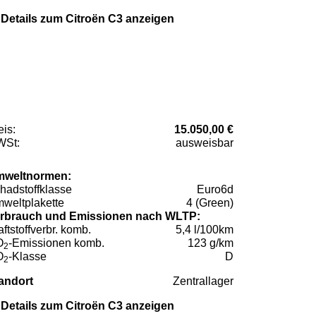
Details zum Citroën C3 anzeigen
eis:
15.050,00 €
St:
ausweisbar
weltnormen:
hadstoffklasse
Euro6d
weltplakette
4 (Green)
rbrauch und Emissionen nach WLTP:
aftstoffverbr. komb.
5,4 l/100km
O
-Emissionen komb.
123 g/km
2
O
-Klasse
D
2
andort
Zentrallager
Details zum Citroën C3 anzeigen