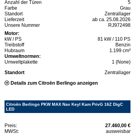
Anzahl der Türen
5
Farbe
Grau
Standort
Zentrallager
Lieferzeit
ab ca. 25.08.2026
Unsere Nummer
RJ972498
Motor:
kW / PS
81 kW / 110 PS
Treibstoff
Benzin
Hubraum
1.199 cm³
Umweltnormen:
Umweltplakette
1 (None)
Standort
Zentrallager
Details zum Citroën Berlingo anzeigen
Citroën Berlingo PKW MAX Nav Keyl Kam PrivG 16Z DigC
LED
Preis:
27.460,00 €
MWSt:
ausweisbar