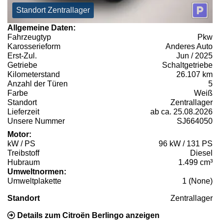
Standort Zentrallager
Allgemeine Daten:
Fahrzeugtyp
Pkw
Karosserieform
Anderes Auto
Erst-Zul.
Jun / 2025
Getriebe
Schaltgetriebe
Kilometerstand
26.107 km
Anzahl der Türen
5
Farbe
Weiß
Standort
Zentrallager
Lieferzeit
ab ca. 25.08.2026
Unsere Nummer
SJ664050
Motor:
kW / PS
96 kW / 131 PS
Treibstoff
Diesel
Hubraum
1.499 cm³
Umweltnormen:
Umweltplakette
1 (None)
Standort
Zentrallager
Details zum Citroën Berlingo anzeigen