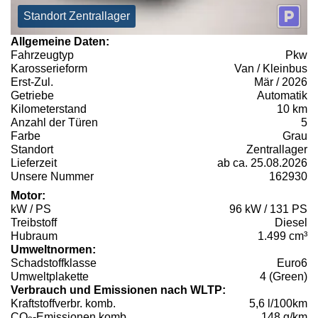
Standort Zentrallager
Allgemeine Daten:
Fahrzeugtyp
Pkw
Karosserieform
Van / Kleinbus
Erst-Zul.
Mär / 2026
Getriebe
Automatik
Kilometerstand
10 km
Anzahl der Türen
5
Farbe
Grau
Standort
Zentrallager
Lieferzeit
ab ca. 25.08.2026
Unsere Nummer
162930
Motor:
kW / PS
96 kW / 131 PS
Treibstoff
Diesel
Hubraum
1.499 cm³
Umweltnormen:
Schadstoffklasse
Euro6
Umweltplakette
4 (Green)
Verbrauch und Emissionen nach WLTP:
Kraftstoffverbr. komb.
5,6 l/100km
CO
-Emissionen komb.
148 g/km