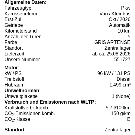
Allgemeine Daten:
Fahrzeugtyp
Pkw
Karosserieform
Van / Kleinbus
Erst-Zul.
Okt / 2026
Getriebe
Automatik
Kilometerstand
10 km
Anzahl der Türen
5
Farbe
GRIS ARTENSE
Standort
Zentrallager
Lieferzeit
ab ca. 25.08.2026
Unsere Nummer
551727
Motor:
kW / PS
96 kW / 131 PS
Treibstoff
Diesel
Hubraum
1.499 cm³
Umweltnormen:
Umweltplakette
1 (None)
Verbrauch und Emissionen nach WLTP:
Kraftstoffverbr. komb.
5,7 l/100km
CO
-Emissionen komb.
150 g/km
2
CO
-Klasse
E
2
Standort
Zentrallager