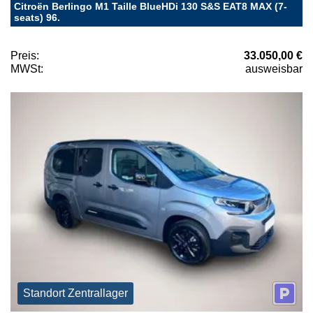
Citroën Berlingo M1 Taille BlueHDi 130 S&S EAT8 MAX (7-
seats) 96.
Preis:
33.050,00 €
MWSt:
ausweisbar
Standort Zentrallager