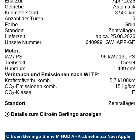
Erst-Zul.
Apr / 2026
Getriebe
Automatik
Kilometerstand
3.500 km
Anzahl der Türen
5
Farbe
Grün
Standort
Zentrallager
Lieferzeit
ab ca. 25.08.2026
Unsere Nummer
640999_GW_APF-GE
Motor:
kW / PS
96 kW / 131 PS
Treibstoff
Diesel
Hubraum
1.499 cm³
Verbrauch und Emissionen nach WLTP:
Kraftstoffverbr. komb.
5,7 l/100km
CO
-Emissionen komb.
151 g/km
2
CO
-Klasse
E
2
Standort
Zentrallager
Details zum Citroën Berlingo anzeigen
Citroën Berlingo Shine M HUD AHK-abnehmbar Navi Apple