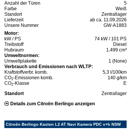
Anzahl der Türen
5
Farbe
Weiß
Standort
Zentrallager
Lieferzeit
ab ca. 11.09.2026
Unsere Nummer
GW-A1883
Motor:
kW / PS
74 kW / 101 PS
Treibstoff
Diesel
Hubraum
1.499 cm³
Umweltnormen:
Umweltplakette
1 (None)
Verbrauch und Emissionen nach WLTP:
Kraftstoffverbr. komb.
5,3 l/100km
CO
-Emissionen komb.
140 g/km
2
CO
-Klasse
E
2
Standort
Zentrallager
Details zum Citroën Berlingo anzeigen
Citroën Berlingo Kasten L2 AT Navi Kamera PDC v+h NSW