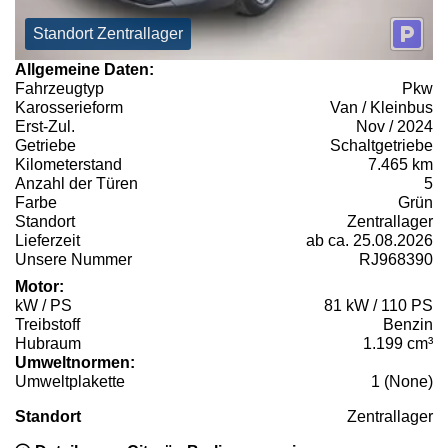
Standort Zentrallager
Allgemeine Daten:
Fahrzeugtyp
Pkw
Karosserieform
Van / Kleinbus
Erst-Zul.
Nov / 2024
Getriebe
Schaltgetriebe
Kilometerstand
7.465 km
Anzahl der Türen
5
Farbe
Grün
Standort
Zentrallager
Lieferzeit
ab ca. 25.08.2026
Unsere Nummer
RJ968390
Motor:
kW / PS
81 kW / 110 PS
Treibstoff
Benzin
Hubraum
1.199 cm³
Umweltnormen:
Umweltplakette
1 (None)
Standort
Zentrallager