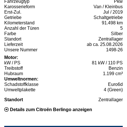
Fahrzeugtyp
Pkw
Karosserieform
Van / Kleinbus
Erst-Zul.
Jul / 2019
Getriebe
Schaltgetriebe
Kilometerstand
91.498 km
Anzahl der Türen
5
Farbe
Silber
Standort
Zentrallager
Lieferzeit
ab ca. 25.08.2026
Unsere Nummer
1498-26
Motor:
kW / PS
81 kW / 110 PS
Treibstoff
Benzin
Hubraum
1.199 cm³
Umweltnormen:
Schadstoffklasse
Euro6d
Umweltplakette
4 (Green)
Standort
Zentrallager
Details zum Citroën Berlingo anzeigen