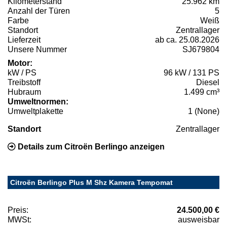
Kilometerstand
25.962 km
Anzahl der Türen
5
Farbe
Weiß
Standort
Zentrallager
Lieferzeit
ab ca. 25.08.2026
Unsere Nummer
SJ679804
Motor:
kW / PS
96 kW / 131 PS
Treibstoff
Diesel
Hubraum
1.499 cm³
Umweltnormen:
Umweltplakette
1 (None)
Standort
Zentrallager
Details zum Citroën Berlingo anzeigen
Citroën Berlingo Plus M Shz Kamera Tempomat
Preis:
24.500,00 €
MWSt:
ausweisbar