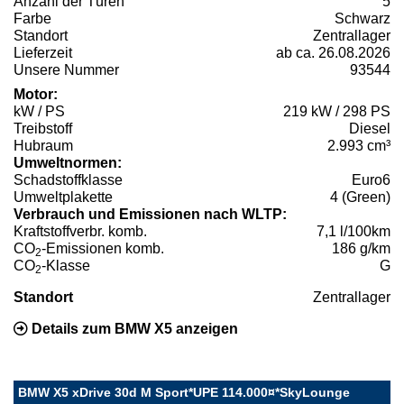
Anzahl der Türen
5
Farbe
Schwarz
Standort
Zentrallager
Lieferzeit
ab ca. 26.08.2026
Unsere Nummer
93544
Motor:
kW / PS
219 kW / 298 PS
Treibstoff
Diesel
Hubraum
2.993 cm³
Umweltnormen:
Schadstoffklasse
Euro6
Umweltplakette
4 (Green)
Verbrauch und Emissionen nach WLTP:
Kraftstoffverbr. komb.
7,1 l/100km
CO
-Emissionen komb.
186 g/km
2
CO
-Klasse
G
2
Standort
Zentrallager
Details zum BMW X5 anzeigen
BMW X5 xDrive 30d M Sport*UPE 114.000¤*SkyLounge