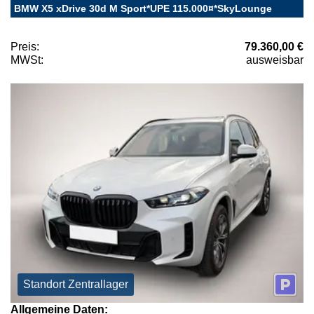
BMW X5 xDrive 30d M Sport*UPE 115.000¤*SkyLounge
Preis:
79.360,00 €
MWSt:
ausweisbar
Standort Zentrallager
Allgemeine Daten: