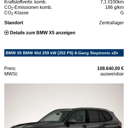
Kraftstoffverbr. komb.
7,1 l/100km
CO
-Emissionen komb.
186 g/km
2
CO
-Klasse
G
2
Standort
Zentrallager
Details zum BMW X5 anzeigen
BMW X5 BMW 40d 259 kW (352 PS) 8-Gang Steptronic xDr
Preis:
108.640,00 €
MWSt:
ausweisbar