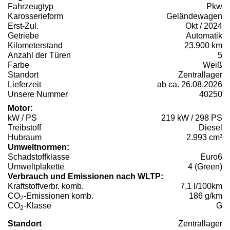
Fahrzeugtyp
Pkw
Karosserieform
Geländewagen
Erst-Zul.
Okt / 2024
Getriebe
Automatik
Kilometerstand
23.900 km
Anzahl der Türen
5
Farbe
Weiß
Standort
Zentrallager
Lieferzeit
ab ca. 26.08.2026
Unsere Nummer
40250
Motor:
kW / PS
219 kW / 298 PS
Treibstoff
Diesel
Hubraum
2.993 cm³
Umweltnormen:
Schadstoffklasse
Euro6
Umweltplakette
4 (Green)
Verbrauch und Emissionen nach WLTP:
Kraftstoffverbr. komb.
7,1 l/100km
CO
-Emissionen komb.
186 g/km
2
CO
-Klasse
G
2
Standort
Zentrallager