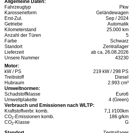
Allgemeine Daten:
Fahrzeugtyp
Pkw
Karosserieform
Geländewagen
Erst-Zul.
Sep / 2024
Getriebe
Automatik
Kilometerstand
25.000 km
Anzahl der Türen
5
Farbe
Schwarz
Standort
Zentrallager
Lieferzeit
ab ca. 26.08.2026
Unsere Nummer
43230
Motor:
kW / PS
219 kW / 298 PS
Treibstoff
Diesel
Hubraum
2.993 cm³
Umweltnormen:
Schadstoffklasse
Euro6
Umweltplakette
4 (Green)
Verbrauch und Emissionen nach WLTP:
Kraftstoffverbr. komb.
7,1 l/100km
CO
-Emissionen komb.
186 g/km
2
CO
-Klasse
G
2
Standort
Zentrallager