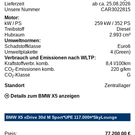
Lieferzeit
ab ca. 25.08.2026
Unsere Nummer
CAR3022815
Motor:
kW / PS
259 kW / 352 PS
Treibstoff
Diesel
Hubraum
2.993 cm³
Umweltnormen:
Schadstoffklasse
Euro6
Umweltplakette
4 (Green)
Verbrauch und Emissionen nach WLTP:
Kraftstoffverbr. komb.
8,4 l/100km
CO
-Emissionen komb.
220 g/km
2
CO
-Klasse
G
2
Standort
Zentrallager
Details zum BMW X5 anzeigen
BMW X5 xDrive 30d M Sport*UPE 117.000¤*SkyLounge
Preis:
77.200,00 €