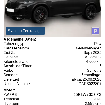
Standort Zentrallager
Allgemeine Daten:
Fahrzeugtyp
Pkw
Karosserieform
Geländewagen
Erst-Zul.
Sep / 2025
Getriebe
Automatik
Kilometerstand
4.000 km
Anzahl der Türen
5
Farbe
Schwarz
Standort
Zentrallager
Lieferzeit
ab ca. 25.08.2026
Unsere Nummer
CAR3022807
Motor:
kW / PS
259 kW / 352 PS
Treibstoff
Diesel
Hubraum
2.993 cm³