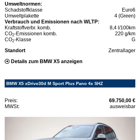
Umweltnormen:
Schadstoffklasse
Euro6
Umweltplakette
4 (Green)
Verbrauch und Emissionen nach WLTP:
Kraftstoffverbr. komb.
8,4 l/100km
CO
-Emissionen komb.
220 g/km
2
CO
-Klasse
G
2
Standort
Zentrallager
Details zum BMW X5 anzeigen
BMW X5 xDrive30d M Sport Plus Pano 4x SHZ
Preis:
69.750,00 €
MWSt:
ausweisbar