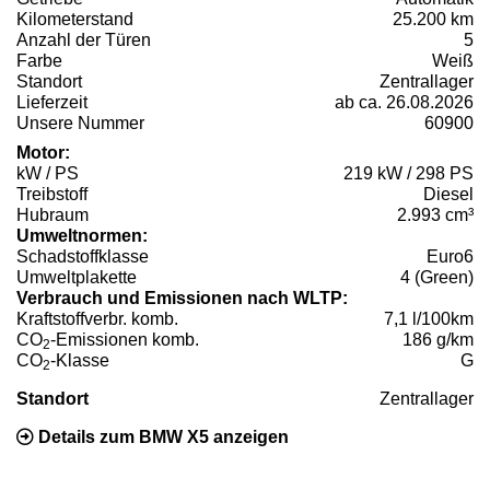
Kilometerstand
25.200 km
Anzahl der Türen
5
Farbe
Weiß
Standort
Zentrallager
Lieferzeit
ab ca. 26.08.2026
Unsere Nummer
60900
Motor:
kW / PS
219 kW / 298 PS
Treibstoff
Diesel
Hubraum
2.993 cm³
Umweltnormen:
Schadstoffklasse
Euro6
Umweltplakette
4 (Green)
Verbrauch und Emissionen nach WLTP:
Kraftstoffverbr. komb.
7,1 l/100km
CO
-Emissionen komb.
186 g/km
2
CO
-Klasse
G
2
Standort
Zentrallager
Details zum BMW X5 anzeigen