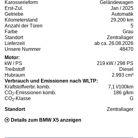
Karosserieform
Geländewagen
Erst-Zul.
Jan / 2025
Getriebe
Automatik
Kilometerstand
29.200 km
Anzahl der Türen
5
Farbe
Grau
Standort
Zentrallager
Lieferzeit
ab ca. 26.08.2026
Unsere Nummer
48470
Motor:
kW / PS
219 kW / 298 PS
Treibstoff
Diesel
Hubraum
2.993 cm³
Verbrauch und Emissionen nach WLTP:
Kraftstoffverbr. komb.
7,1 l/100km
CO
-Emissionen komb.
186 g/km
2
CO
-Klasse
G
2
Standort
Zentrallager
Details zum BMW X5 anzeigen