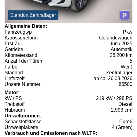
Standort Zentrallager
Allgemeine Daten:
Fahrzeugtyp
Pkw
Karosserieform
Geländewagen
Erst-Zul.
Jun / 2025
Getriebe
Automatik
Kilometerstand
25.200 km
Anzahl der Türen
5
Farbe
Weiß
Standort
Zentrallager
Lieferzeit
ab ca. 26.08.2026
Unsere Nummer
86500
Motor:
kW / PS
219 kW / 298 PS
Treibstoff
Diesel
Hubraum
2.993 cm³
Umweltnormen:
Schadstoffklasse
Euro6
Umweltplakette
4 (Green)
Verbrauch und Emissionen nach WLTP: