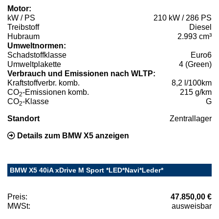
Motor:
kW / PS
210 kW / 286 PS
Treibstoff
Diesel
Hubraum
2.993 cm³
Umweltnormen:
Schadstoffklasse
Euro6
Umweltplakette
4 (Green)
Verbrauch und Emissionen nach WLTP:
Kraftstoffverbr. komb.
8,2 l/100km
CO
-Emissionen komb.
215 g/km
2
CO
-Klasse
G
2
Standort
Zentrallager
Details zum BMW X5 anzeigen
BMW X5 40iA xDrive M Sport *LED*Navi*Leder*
Preis:
47.850,00 €
MWSt:
ausweisbar