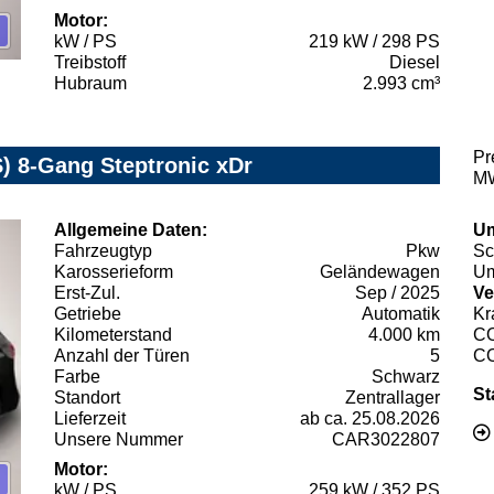
Motor:
kW / PS
219 kW / 298 PS
Treibstoff
Diesel
Hubraum
2.993 cm³
Pr
 8-Gang Steptronic xDr
MW
Allgemeine Daten:
Um
Fahrzeugtyp
Pkw
Sc
Karosserieform
Geländewagen
Um
Erst-Zul.
Sep / 2025
Ve
Getriebe
Automatik
Kr
Kilometerstand
4.000 km
C
Anzahl der Türen
5
C
Farbe
Schwarz
St
Standort
Zentrallager
Lieferzeit
ab ca. 25.08.2026
Unsere Nummer
CAR3022807
Motor:
kW / PS
259 kW / 352 PS