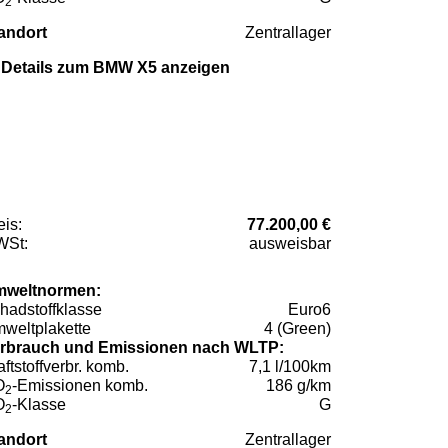
2
andort
Zentrallager
Details zum BMW X5 anzeigen
eis:
77.200,00 €
St:
ausweisbar
weltnormen:
hadstoffklasse
Euro6
weltplakette
4 (Green)
rbrauch und Emissionen nach WLTP:
aftstoffverbr. komb.
7,1 l/100km
O
-Emissionen komb.
186 g/km
2
O
-Klasse
G
2
andort
Zentrallager