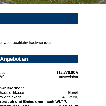
, aber qualitativ hochwertiges
 Angebot an
eis:
112.770,00 €
St:
ausweisbar
weltnormen:
hadstoffklasse
Euro6
weltplakette
4 (Green)
rbrauch und Emissionen nach WLTP: