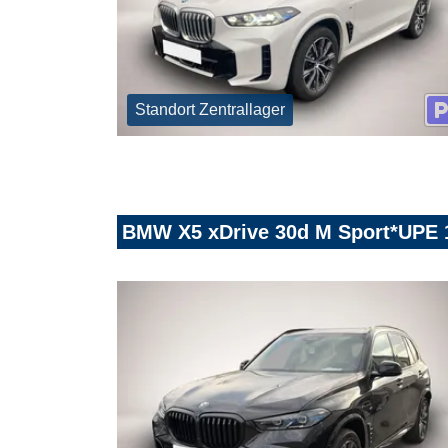
Standort Zentrallager
BMW X5 xDrive 30d M Sport*UPE 