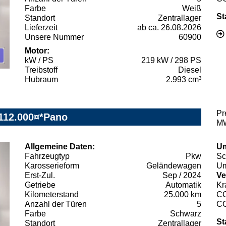
Farbe
Weiß
St
Standort
Zentrallager
Lieferzeit
ab ca. 26.08.2026
Unsere Nummer
60900
Motor:
kW / PS
219 kW / 298 PS
Treibstoff
Diesel
Hubraum
2.993 cm³
Pr
112.000¤*Pano
MW
Allgemeine Daten:
Um
Fahrzeugtyp
Pkw
Sc
Karosserieform
Geländewagen
Um
Erst-Zul.
Sep / 2024
Ve
Getriebe
Automatik
Kr
Kilometerstand
25.000 km
C
Anzahl der Türen
5
C
Farbe
Schwarz
St
Standort
Zentrallager