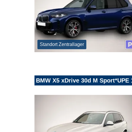
Standort Zentrallager
BMW X5 xDrive 30d M Sport*UPE 