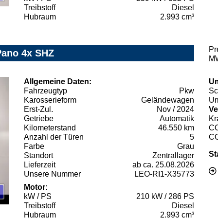
Treibstoff
Diesel
Hubraum
2.993 cm³
Pr
Pano 4x SHZ
MW
Allgemeine Daten:
Um
Fahrzeugtyp
Pkw
Sc
Karosserieform
Geländewagen
Um
Erst-Zul.
Nov / 2024
Ve
Getriebe
Automatik
Kr
Kilometerstand
46.550 km
C
Anzahl der Türen
5
C
Farbe
Grau
St
Standort
Zentrallager
Lieferzeit
ab ca. 25.08.2026
Unsere Nummer
LEO-RI1-X35773
Motor:
kW / PS
210 kW / 286 PS
Treibstoff
Diesel
Hubraum
2.993 cm³