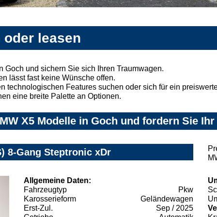
 oder leasen
 Goch und sichern Sie sich Ihren Traumwagen.
n lässt fast keine Wünsche offen.
 technologischen Features suchen oder sich für ein preiswertes
nen eine breite Palette an Optionen.
MW X5 Modelle in Goch und fordern Sie Ihr
Pr
 8-Gang Steptronic xDr
MW
Allgemeine Daten:
Um
Fahrzeugtyp
Pkw
Sc
Karosserieform
Geländewagen
Um
Erst-Zul.
Sep / 2025
Ve