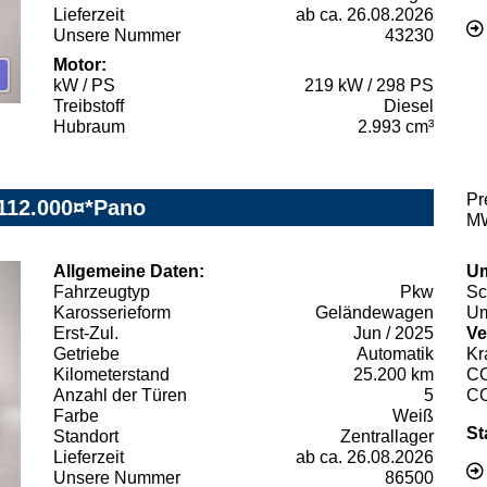
Lieferzeit
ab ca. 26.08.2026
Unsere Nummer
43230
Motor:
kW / PS
219 kW / 298 PS
Treibstoff
Diesel
Hubraum
2.993 cm³
Pr
112.000¤*Pano
MW
Allgemeine Daten:
Um
Fahrzeugtyp
Pkw
Sc
Karosserieform
Geländewagen
Um
Erst-Zul.
Jun / 2025
Ve
Getriebe
Automatik
Kr
Kilometerstand
25.200 km
C
Anzahl der Türen
5
C
Farbe
Weiß
St
Standort
Zentrallager
Lieferzeit
ab ca. 26.08.2026
Unsere Nummer
86500