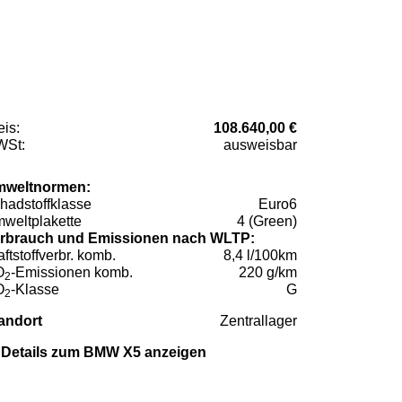
eis:
108.640,00 €
St:
ausweisbar
weltnormen:
hadstoffklasse
Euro6
weltplakette
4 (Green)
rbrauch und Emissionen nach WLTP:
aftstoffverbr. komb.
8,4 l/100km
O
-Emissionen komb.
220 g/km
2
O
-Klasse
G
2
andort
Zentrallager
Details zum BMW X5 anzeigen