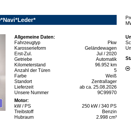
Pr
*Navi*Leder*
MW
Allgemeine Daten:
Um
Fahrzeugtyp
Pkw
Sc
Karosserieform
Geländewagen
Um
Erst-Zul.
Jul / 2020
St
Getriebe
Automatik
Kilometerstand
96.952 km
Anzahl der Türen
5
Farbe
Weiß
Standort
Zentrallager
Lieferzeit
ab ca. 25.08.2026
Unsere Nummer
9C99970
Motor:
kW / PS
250 kW / 340 PS
Treibstoff
Benzin
Hubraum
2.998 cm³