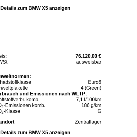
Details zum BMW X5 anzeigen
eis:
76.120,00 €
St:
ausweisbar
weltnormen:
hadstoffklasse
Euro6
weltplakette
4 (Green)
rbrauch und Emissionen nach WLTP:
aftstoffverbr. komb.
7,1 l/100km
O
-Emissionen komb.
186 g/km
2
O
-Klasse
G
2
andort
Zentrallager
Details zum BMW X5 anzeigen