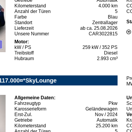
Getriebe
Automatik
Kr
Kilometerstand
4.000 km
C
Anzahl der Türen
5
C
Farbe
Blau
St
Standort
Zentrallager
Lieferzeit
ab ca. 25.08.2026
Unsere Nummer
CAR3022815
Motor:
kW / PS
259 kW / 352 PS
Treibstoff
Diesel
Hubraum
2.993 cm³
Pr
117.000¤*SkyLounge
MW
Allgemeine Daten:
Um
Fahrzeugtyp
Pkw
Sc
Karosserieform
Geländewagen
Um
Erst-Zul.
Nov / 2024
Ve
Getriebe
Automatik
Kr
Kilometerstand
25.200 km
C
Anzahl der Türen
5
C