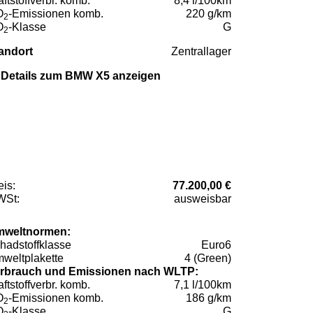
aftstoffverbr. komb.
8,4 l/100km
O
-Emissionen komb.
220 g/km
2
O
-Klasse
G
2
andort
Zentrallager
Details zum BMW X5 anzeigen
eis:
77.200,00 €
St:
ausweisbar
weltnormen:
hadstoffklasse
Euro6
weltplakette
4 (Green)
rbrauch und Emissionen nach WLTP:
aftstoffverbr. komb.
7,1 l/100km
O
-Emissionen komb.
186 g/km
2
O
-Klasse
G