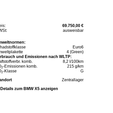
eis:
69.750,00 €
St:
ausweisbar
weltnormen:
hadstoffklasse
Euro6
weltplakette
4 (Green)
rbrauch und Emissionen nach WLTP:
aftstoffverbr. komb.
8,2 l/100km
O
-Emissionen komb.
215 g/km
2
O
-Klasse
G
2
andort
Zentrallager
Details zum BMW X5 anzeigen