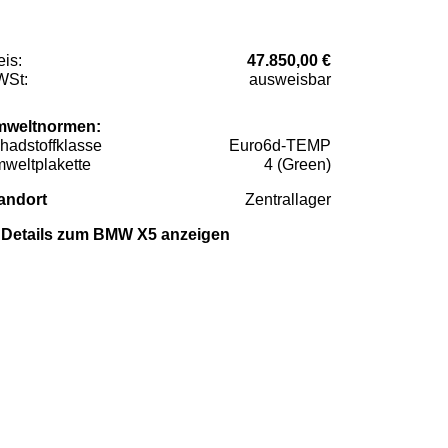
eis:
47.850,00 €
St:
ausweisbar
weltnormen:
hadstoffklasse
Euro6d-TEMP
weltplakette
4 (Green)
andort
Zentrallager
Details zum BMW X5 anzeigen