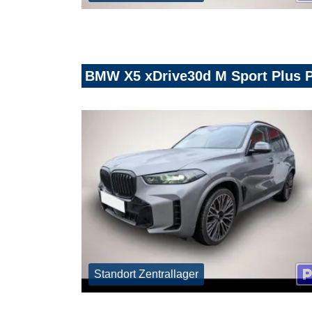
BMW X5 xDrive30d M Sport Plus 
Standort Zentrallager