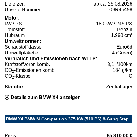
Lieferzeit
ab ca. 25.08.2026
Unsere Nummer
09R45498
Motor:
kW / PS
180 kW / 245 PS
Treibstoff
Benzin
Hubraum
1.998 cm³
Umweltnormen:
Schadstoffklasse
Euro6d
Umweltplakette
4 (Green)
Verbrauch und Emissionen nach WLTP:
Kraftstoffverbr. komb.
8,1 l/100km
CO
-Emissionen komb.
184 g/km
2
CO
-Klasse
G
2
Standort
Zentrallager
Details zum BMW X4 anzeigen
BMW X4 BMW M Competition 375 kW (510 PS) 8-Gang Step
Preis:
85.310,00 €