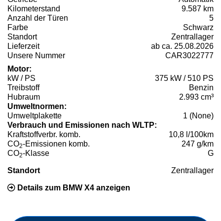
Kilometerstand
9.587 km
Anzahl der Türen
5
Farbe
Schwarz
Standort
Zentrallager
Lieferzeit
ab ca. 25.08.2026
Unsere Nummer
CAR3022777
Motor:
kW / PS
375 kW / 510 PS
Treibstoff
Benzin
Hubraum
2.993 cm³
Umweltnormen:
Umweltplakette
1 (None)
Verbrauch und Emissionen nach WLTP:
Kraftstoffverbr. komb.
10,8 l/100km
CO
-Emissionen komb.
247 g/km
2
CO
-Klasse
G
2
Standort
Zentrallager
Details zum BMW X4 anzeigen