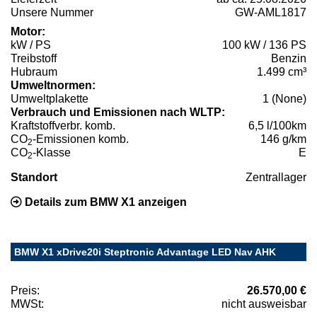
Unsere Nummer
GW-AML1817
Motor:
kW / PS
100 kW / 136 PS
Treibstoff
Benzin
Hubraum
1.499 cm³
Umweltnormen:
Umweltplakette
1 (None)
Verbrauch und Emissionen nach WLTP:
Kraftstoffverbr. komb.
6,5 l/100km
CO
-Emissionen komb.
146 g/km
2
CO
-Klasse
E
2
Standort
Zentrallager
Details zum BMW X1 anzeigen
BMW X1 xDrive20i Steptronic Advantage LED Nav AHK
Preis:
26.570,00 €
MWSt:
nicht ausweisbar