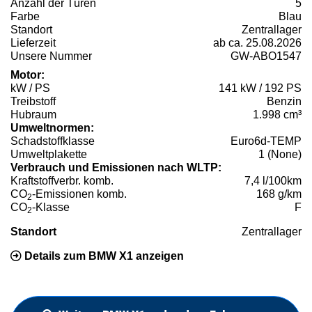
Anzahl der Türen
5
Farbe
Blau
Standort
Zentrallager
Lieferzeit
ab ca. 25.08.2026
Unsere Nummer
GW-ABO1547
Motor:
kW / PS
141 kW / 192 PS
Treibstoff
Benzin
Hubraum
1.998 cm³
Umweltnormen:
Schadstoffklasse
Euro6d-TEMP
Umweltplakette
1 (None)
Verbrauch und Emissionen nach WLTP:
Kraftstoffverbr. komb.
7,4 l/100km
CO
-Emissionen komb.
168 g/km
2
CO
-Klasse
F
2
Standort
Zentrallager
Details zum BMW X1 anzeigen