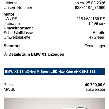
Lieferzeit
ab ca. 25.08.2026
Unsere Nummer
63331187_71669
Motor:
kW / PS
115 kW / 156 PS
Hubraum
1.499 cm³
Umweltnormen:
Schadstoffklasse
Euro6d
Umweltplakette
4 (Green)
Standort
Zentrallager
Details zum BMW X1 anzeigen
BMW X1 18i sDrive M Sport LED Nav Kam eHK SHZ 18Z
Preis:
40.790,00 €
MWSt:
ausweisbar