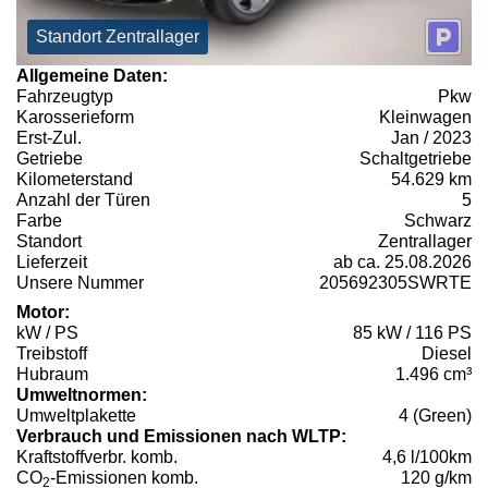
Standort Zentrallager
Allgemeine Daten:
Fahrzeugtyp
Pkw
Karosserieform
Kleinwagen
Erst-Zul.
Jan / 2023
Getriebe
Schaltgetriebe
Kilometerstand
54.629 km
Anzahl der Türen
5
Farbe
Schwarz
Standort
Zentrallager
Lieferzeit
ab ca. 25.08.2026
Unsere Nummer
205692305SWRTE
Motor:
kW / PS
85 kW / 116 PS
Treibstoff
Diesel
Hubraum
1.496 cm³
Umweltnormen:
Umweltplakette
4 (Green)
Verbrauch und Emissionen nach WLTP:
Kraftstoffverbr. komb.
4,6 l/100km
CO
-Emissionen komb.
120 g/km
2