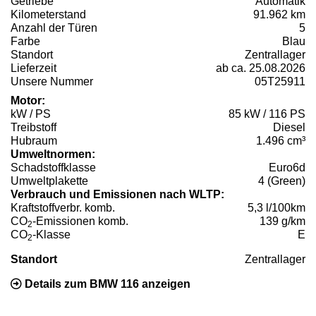
Getriebe
Automatik
Kilometerstand
91.962 km
Anzahl der Türen
5
Farbe
Blau
Standort
Zentrallager
Lieferzeit
ab ca. 25.08.2026
Unsere Nummer
05T25911
Motor:
kW / PS
85 kW / 116 PS
Treibstoff
Diesel
Hubraum
1.496 cm³
Umweltnormen:
Schadstoffklasse
Euro6d
Umweltplakette
4 (Green)
Verbrauch und Emissionen nach WLTP:
Kraftstoffverbr. komb.
5,3 l/100km
CO
-Emissionen komb.
139 g/km
2
CO
-Klasse
E
2
Standort
Zentrallager
Details zum BMW 116 anzeigen