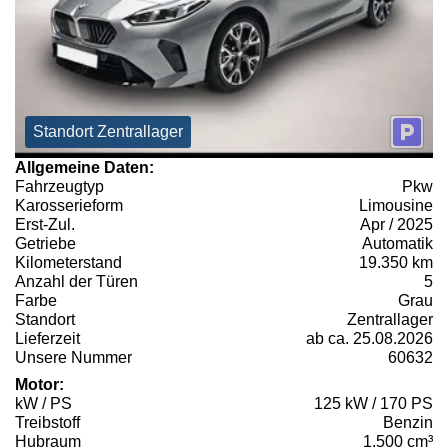
Standort Zentrallager
Allgemeine Daten:
Fahrzeugtyp
Pkw
Karosserieform
Limousine
Erst-Zul.
Apr / 2025
Getriebe
Automatik
Kilometerstand
19.350 km
Anzahl der Türen
5
Farbe
Grau
Standort
Zentrallager
Lieferzeit
ab ca. 25.08.2026
Unsere Nummer
60632
Motor:
kW / PS
125 kW / 170 PS
Treibstoff
Benzin
Hubraum
1.500 cm³