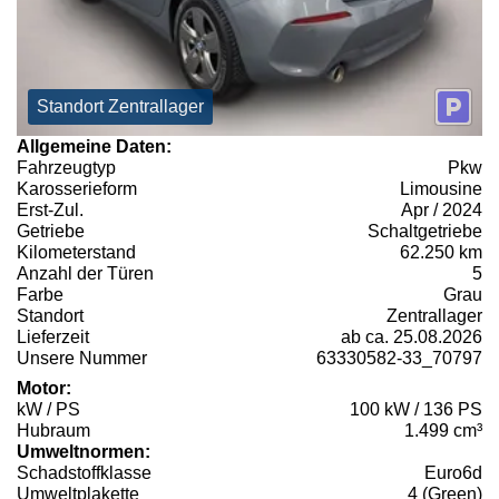
Standort Zentrallager
Allgemeine Daten:
Fahrzeugtyp
Pkw
Karosserieform
Limousine
Erst-Zul.
Apr / 2024
Getriebe
Schaltgetriebe
Kilometerstand
62.250 km
Anzahl der Türen
5
Farbe
Grau
Standort
Zentrallager
Lieferzeit
ab ca. 25.08.2026
Unsere Nummer
63330582-33_70797
Motor:
kW / PS
100 kW / 136 PS
Hubraum
1.499 cm³
Umweltnormen:
Schadstoffklasse
Euro6d
Umweltplakette
4 (Green)