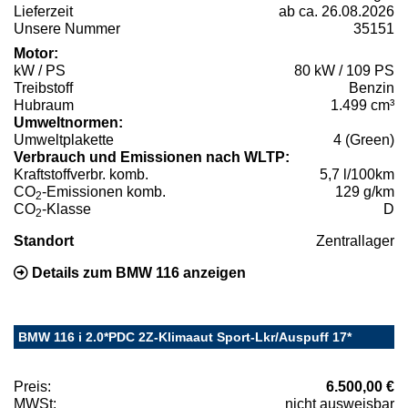
Lieferzeit
ab ca. 26.08.2026
Unsere Nummer
35151
Motor:
kW / PS
80 kW / 109 PS
Treibstoff
Benzin
Hubraum
1.499 cm³
Umweltnormen:
Umweltplakette
4 (Green)
Verbrauch und Emissionen nach WLTP:
Kraftstoffverbr. komb.
5,7 l/100km
CO
-Emissionen komb.
129 g/km
2
CO
-Klasse
D
2
Standort
Zentrallager
Details zum BMW 116 anzeigen
BMW 116 i 2.0*PDC 2Z-Klimaaut Sport-Lkr/Auspuff 17*
Preis:
6.500,00 €
MWSt:
nicht ausweisbar