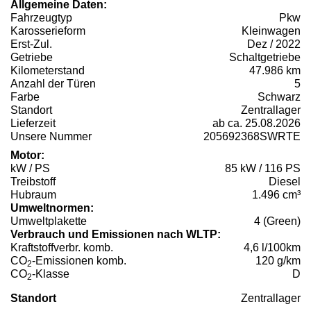
Allgemeine Daten:
Fahrzeugtyp
Pkw
Karosserieform
Kleinwagen
Erst-Zul.
Dez / 2022
Getriebe
Schaltgetriebe
Kilometerstand
47.986 km
Anzahl der Türen
5
Farbe
Schwarz
Standort
Zentrallager
Lieferzeit
ab ca. 25.08.2026
Unsere Nummer
205692368SWRTE
Motor:
kW / PS
85 kW / 116 PS
Treibstoff
Diesel
Hubraum
1.496 cm³
Umweltnormen:
Umweltplakette
4 (Green)
Verbrauch und Emissionen nach WLTP:
Kraftstoffverbr. komb.
4,6 l/100km
CO
-Emissionen komb.
120 g/km
2
CO
-Klasse
D
2
Standort
Zentrallager