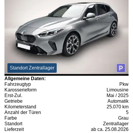
Standort Zentrallager
Allgemeine Daten:
Fahrzeugtyp
Pkw
Karosserieform
Limousine
Erst-Zul.
Mai / 2025
Getriebe
Automatik
Kilometerstand
25.070 km
Anzahl der Türen
5
Farbe
Grau
Standort
Zentrallager
Lieferzeit
ab ca. 25.08.2026