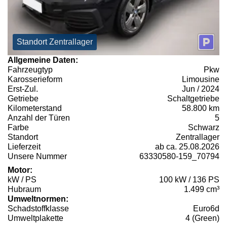
Standort Zentrallager
Allgemeine Daten:
Fahrzeugtyp
Pkw
Karosserieform
Limousine
Erst-Zul.
Jun / 2024
Getriebe
Schaltgetriebe
Kilometerstand
58.800 km
Anzahl der Türen
5
Farbe
Schwarz
Standort
Zentrallager
Lieferzeit
ab ca. 25.08.2026
Unsere Nummer
63330580-159_70794
Motor:
kW / PS
100 kW / 136 PS
Hubraum
1.499 cm³
Umweltnormen:
Schadstoffklasse
Euro6d
Umweltplakette
4 (Green)