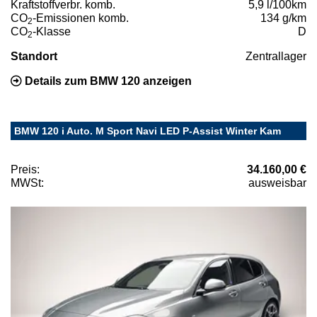
Kraftstoffverbr. komb.
5,9 l/100km
CO
-Emissionen komb.
134 g/km
2
CO
-Klasse
D
2
Standort
Zentrallager
Details zum BMW 120 anzeigen
BMW 120 i Auto. M Sport Navi LED P-Assist Winter Kam
Preis:
34.160,00 €
MWSt:
ausweisbar