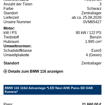
Anzahl der Türen
3
Farbe
Schwarz
Standort
Zentrallager
Lieferzeit
ab ca. 25.08.2026
Unsere Nummer
0VM65427
Motor:
kW / PS
90 kW / 122 PS
Treibstoff
Benzin
Hubraum
1.995 cm³
Umweltnormen:
Schadstoffklasse
Euro5
Umweltplakette
4 (Green)
Standort
Zentrallager
Details zum BMW 116 anzeigen
BMW 116 116d Advantage *LED Navi AHK Pano-SD DAB
Kamera*
Preis:
21.660,00 €