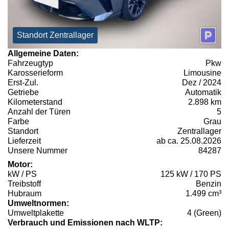
Standort Zentrallager
Allgemeine Daten:
Fahrzeugtyp
Pkw
Karosserieform
Limousine
Erst-Zul.
Dez / 2024
Getriebe
Automatik
Kilometerstand
2.898 km
Anzahl der Türen
5
Farbe
Grau
Standort
Zentrallager
Lieferzeit
ab ca. 25.08.2026
Unsere Nummer
84287
Motor:
kW / PS
125 kW / 170 PS
Treibstoff
Benzin
Hubraum
1.499 cm³
Umweltnormen:
Umweltplakette
4 (Green)
Verbrauch und Emissionen nach WLTP: