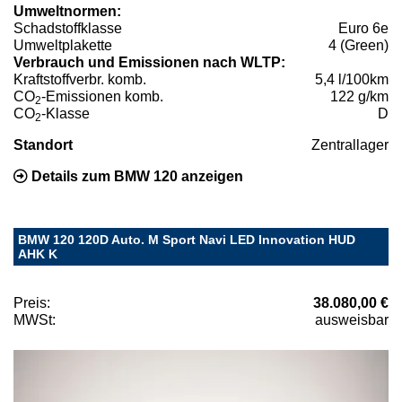
Umweltnormen:
Schadstoffklasse
Euro 6e
Umweltplakette
4 (Green)
Verbrauch und Emissionen nach WLTP:
Kraftstoffverbr. komb.
5,4 l/100km
CO
-Emissionen komb.
122 g/km
2
CO
-Klasse
D
2
Standort
Zentrallager
Details zum BMW 120 anzeigen
BMW 120 120D Auto. M Sport Navi LED Innovation HUD
AHK K
Preis:
38.080,00 €
MWSt:
ausweisbar