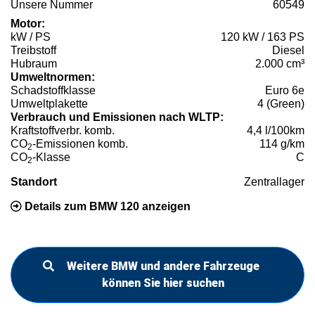
Unsere Nummer
60549
Motor:
kW / PS
120 kW / 163 PS
Treibstoff
Diesel
Hubraum
2.000 cm³
Umweltnormen:
Schadstoffklasse
Euro 6e
Umweltplakette
4 (Green)
Verbrauch und Emissionen nach WLTP:
Kraftstoffverbr. komb.
4,4 l/100km
CO
-Emissionen komb.
114 g/km
2
CO
-Klasse
C
2
Standort
Zentrallager
Details zum BMW 120 anzeigen
Weitere BMW und andere Fahrzeuge
können Sie hier suchen