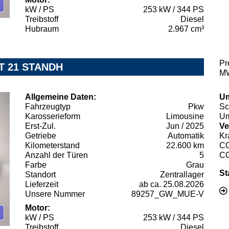
kW / PS
253 kW / 344 PS
Treibstoff
Diesel
Hubraum
2.967 cm³
Pr
T 21 STANDH
MW
Allgemeine Daten:
Um
Fahrzeugtyp
Pkw
Sc
Karosserieform
Limousine
Um
Erst-Zul.
Jun / 2025
Ve
Getriebe
Automatik
Kr
Kilometerstand
22.600 km
C
Anzahl der Türen
5
C
Farbe
Grau
St
Standort
Zentrallager
Lieferzeit
ab ca. 25.08.2026
Unsere Nummer
89257_GW_MUE-V
Motor:
kW / PS
253 kW / 344 PS
Treibstoff
Diesel