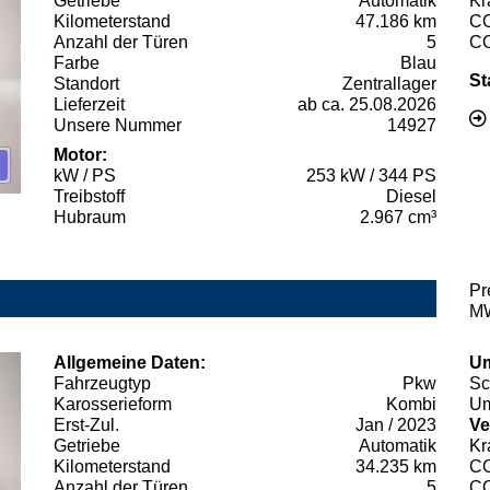
Getriebe
Automatik
Kr
Kilometerstand
47.186 km
C
Anzahl der Türen
5
C
Farbe
Blau
St
Standort
Zentrallager
Lieferzeit
ab ca. 25.08.2026
Unsere Nummer
14927
Motor:
kW / PS
253 kW / 344 PS
Treibstoff
Diesel
Hubraum
2.967 cm³
Pr
MW
Allgemeine Daten:
Um
Fahrzeugtyp
Pkw
Sc
Karosserieform
Kombi
Um
Erst-Zul.
Jan / 2023
Ve
Getriebe
Automatik
Kr
Kilometerstand
34.235 km
C
Anzahl der Türen
5
C