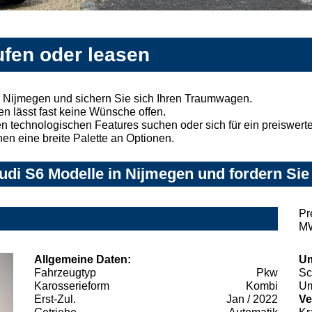
ufen oder leasen
n Nijmegen und sichern Sie sich Ihren Traumwagen.
n lässt fast keine Wünsche offen.
 technologischen Features suchen oder sich für ein preiswertes
nen eine breite Palette an Optionen.
di S6 Modelle in Nijmegen und fordern Sie
Pr
MW
Allgemeine Daten:
Um
Fahrzeugtyp
Pkw
Sc
Karosserieform
Kombi
Um
Erst-Zul.
Jan / 2022
Ve