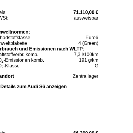
eis:
71.110,00 €
St:
ausweisbar
weltnormen:
hadstoffklasse
Euro6
weltplakette
4 (Green)
rbrauch und Emissionen nach WLTP:
aftstoffverbr. komb.
7,3 l/100km
O
-Emissionen komb.
191 g/km
2
O
-Klasse
G
2
andort
Zentrallager
Details zum Audi S6 anzeigen