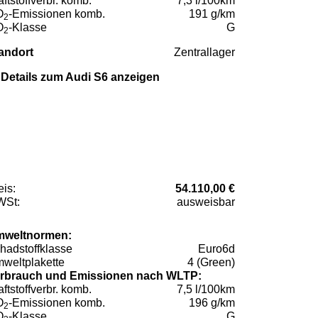
aftstoffverbr. komb.
7,3 l/100km
O
-Emissionen komb.
191 g/km
2
O
-Klasse
G
2
andort
Zentrallager
Details zum Audi S6 anzeigen
eis:
54.110,00 €
St:
ausweisbar
weltnormen:
hadstoffklasse
Euro6d
weltplakette
4 (Green)
rbrauch und Emissionen nach WLTP:
aftstoffverbr. komb.
7,5 l/100km
O
-Emissionen komb.
196 g/km
2
O
-Klasse
G