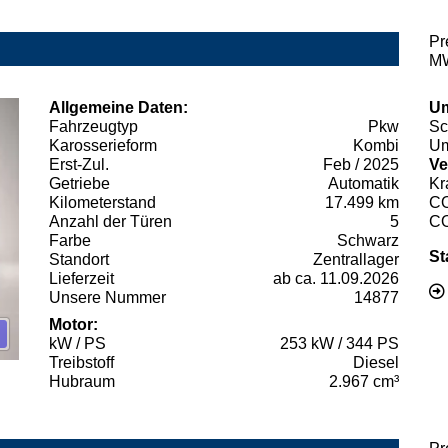
Pr
MW
Allgemeine Daten:
Um
Fahrzeugtyp
Pkw
Sc
Karosserieform
Kombi
Um
Erst-Zul.
Feb / 2025
Ve
Getriebe
Automatik
Kr
Kilometerstand
17.499 km
C
Anzahl der Türen
5
C
Farbe
Schwarz
St
Standort
Zentrallager
Lieferzeit
ab ca. 11.09.2026
Unsere Nummer
14877
Motor:
kW / PS
253 kW / 344 PS
Treibstoff
Diesel
Hubraum
2.967 cm³