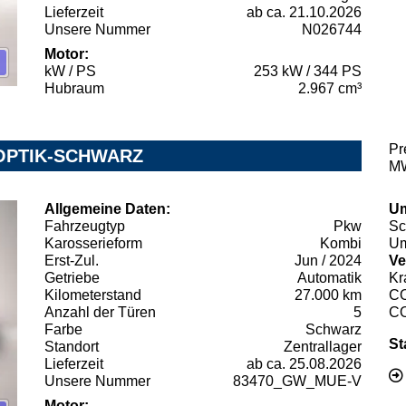
Lieferzeit
ab ca. 21.10.2026
Unsere Nummer
N026744
Motor:
kW / PS
253 kW / 344 PS
Hubraum
2.967 cm³
Pr
 OPTIK-SCHWARZ
MW
Allgemeine Daten:
Um
Fahrzeugtyp
Pkw
Sc
Karosserieform
Kombi
Um
Erst-Zul.
Jun / 2024
Ve
Getriebe
Automatik
Kr
Kilometerstand
27.000 km
C
Anzahl der Türen
5
C
Farbe
Schwarz
St
Standort
Zentrallager
Lieferzeit
ab ca. 25.08.2026
Unsere Nummer
83470_GW_MUE-V
Motor: