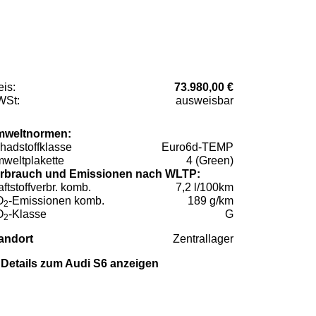
eis:
73.980,00 €
St:
ausweisbar
weltnormen:
hadstoffklasse
Euro6d-TEMP
weltplakette
4 (Green)
rbrauch und Emissionen nach WLTP:
aftstoffverbr. komb.
7,2 l/100km
O
-Emissionen komb.
189 g/km
2
O
-Klasse
G
2
andort
Zentrallager
Details zum Audi S6 anzeigen