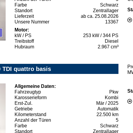
Farbe
Schwarz
St
Standort
Zentrallager
Lieferzeit
ab ca. 25.08.2026
Unsere Nummer
13367
Motor:
kW / PS
253 kW / 344 PS
Treibstoff
Diesel
Hubraum
2.967 cm³
Pr
 TDI quattro basis
MW
Allgemeine Daten:
St
Fahrzeugtyp
Pkw
Karosserieform
Kombi
Erst-Zul.
Mär / 2025
Getriebe
Automatik
Kilometerstand
22.500 km
Anzahl der Türen
5
Farbe
Schwarz
Standort
Zentrallager