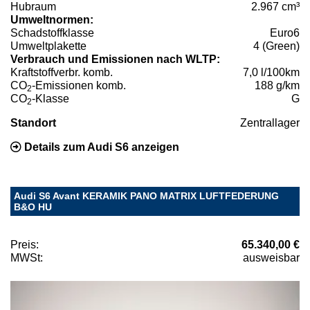
Hubraum
2.967 cm³
Umweltnormen:
Schadstoffklasse
Euro6
Umweltplakette
4 (Green)
Verbrauch und Emissionen nach WLTP:
Kraftstoffverbr. komb.
7,0 l/100km
CO
-Emissionen komb.
188 g/km
2
CO
-Klasse
G
2
Standort
Zentrallager
Details zum Audi S6 anzeigen
Audi S6 Avant KERAMIK PANO MATRIX LUFTFEDERUNG
B&O HU
Preis:
65.340,00 €
MWSt:
ausweisbar