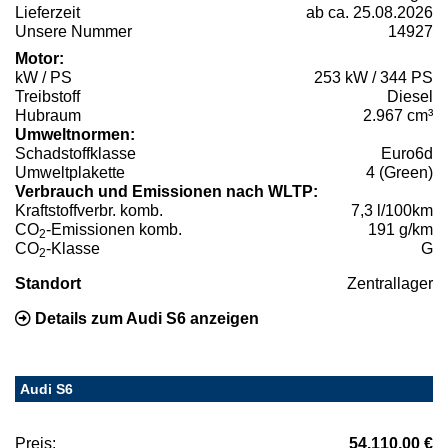
Lieferzeit
ab ca. 25.08.2026
Unsere Nummer
14927
Motor:
kW / PS
253 kW / 344 PS
Treibstoff
Diesel
Hubraum
2.967 cm³
Umweltnormen:
Schadstoffklasse
Euro6d
Umweltplakette
4 (Green)
Verbrauch und Emissionen nach WLTP:
Kraftstoffverbr. komb.
7,3 l/100km
CO
-Emissionen komb.
191 g/km
2
CO
-Klasse
G
2
Standort
Zentrallager
Details zum Audi S6 anzeigen
Audi S6
Preis:
54.110,00 €