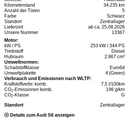
Kilometerstand
34.235 km
Anzahl der Türen
5
Farbe
Schwarz
Standort
Zentrallager
Lieferzeit
ab ca. 25.08.2026
Unsere Nummer
13367
Motor:
kW / PS
253 kW / 344 PS
Treibstoff
Diesel
Hubraum
2.967 cm³
Umweltnormen:
Schadstoffklasse
Euro6d
Umweltplakette
4 (Green)
Verbrauch und Emissionen nach WLTP:
Kraftstoffverbr. komb.
7,5 l/100km
CO
-Emissionen komb.
196 g/km
2
CO
-Klasse
G
2
Standort
Zentrallager
Details zum Audi S6 anzeigen