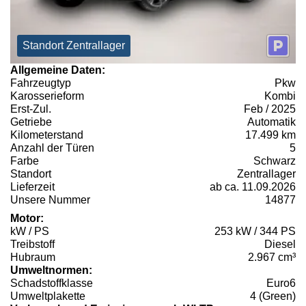
Standort Zentrallager
Allgemeine Daten:
Fahrzeugtyp
Pkw
Karosserieform
Kombi
Erst-Zul.
Feb / 2025
Getriebe
Automatik
Kilometerstand
17.499 km
Anzahl der Türen
5
Farbe
Schwarz
Standort
Zentrallager
Lieferzeit
ab ca. 11.09.2026
Unsere Nummer
14877
Motor:
kW / PS
253 kW / 344 PS
Treibstoff
Diesel
Hubraum
2.967 cm³
Umweltnormen:
Schadstoffklasse
Euro6
Umweltplakette
4 (Green)