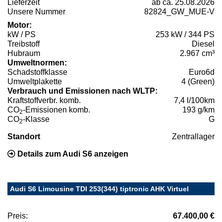
Lieferzeit
ab ca. 25.08.2026
Unsere Nummer
82824_GW_MUE-V
Motor:
kW / PS
253 kW / 344 PS
Treibstoff
Diesel
Hubraum
2.967 cm³
Umweltnormen:
Schadstoffklasse
Euro6d
Umweltplakette
4 (Green)
Verbrauch und Emissionen nach WLTP:
Kraftstoffverbr. komb.
7,4 l/100km
CO
-Emissionen komb.
193 g/km
2
CO
-Klasse
G
2
Standort
Zentrallager
Details zum Audi S6 anzeigen
Audi S6 Limousine TDI 253(344) tiptronic AHK Virtuel
Preis:
67.400,00 €