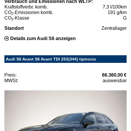
Verbrauch und Emissionen nach WLTP:
Kraftstoffverbr. komb.
7,3 l/100km
CO
-Emissionen komb.
191 g/km
2
CO
-Klasse
G
2
Standort
Zentrallager
Details zum Audi S6 anzeigen
Audi S6 Avant S6 Avant TDI 253(344) tiptronic
Preis:
66.360,00 €
MWSt:
ausweisbar