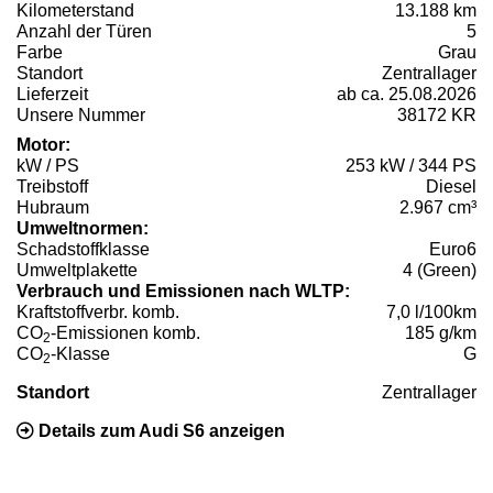
Kilometerstand
13.188 km
Anzahl der Türen
5
Farbe
Grau
Standort
Zentrallager
Lieferzeit
ab ca. 25.08.2026
Unsere Nummer
38172 KR
Motor:
kW / PS
253 kW / 344 PS
Treibstoff
Diesel
Hubraum
2.967 cm³
Umweltnormen:
Schadstoffklasse
Euro6
Umweltplakette
4 (Green)
Verbrauch und Emissionen nach WLTP:
Kraftstoffverbr. komb.
7,0 l/100km
CO
-Emissionen komb.
185 g/km
2
CO
-Klasse
G
2
Standort
Zentrallager
Details zum Audi S6 anzeigen