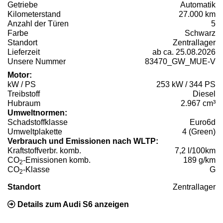
Getriebe
Automatik
Kilometerstand
27.000 km
Anzahl der Türen
5
Farbe
Schwarz
Standort
Zentrallager
Lieferzeit
ab ca. 25.08.2026
Unsere Nummer
83470_GW_MUE-V
Motor:
kW / PS
253 kW / 344 PS
Treibstoff
Diesel
Hubraum
2.967 cm³
Umweltnormen:
Schadstoffklasse
Euro6d
Umweltplakette
4 (Green)
Verbrauch und Emissionen nach WLTP:
Kraftstoffverbr. komb.
7,2 l/100km
CO
-Emissionen komb.
189 g/km
2
CO
-Klasse
G
2
Standort
Zentrallager
Details zum Audi S6 anzeigen