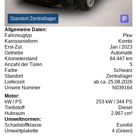
Standort Zentrallager
Allgemeine Daten:
Fahrzeugtyp
Pkw
Karosserieform
Kombi
Erst-Zul.
Jan / 2023
Getriebe
Automatik
Kilometerstand
84.447 km
Anzahl der Türen
5
Farbe
Schwarz
Standort
Zentrallager
Lieferzeit
ab ca. 25.08.2026
Unsere Nummer
N039164
Motor:
kW / PS
253 kW / 344 PS
Treibstoff
Diesel
Hubraum
2.967 cm³
Umweltnormen:
Schadstoffklasse
Euro6d
Umweltplakette
4 (Green)