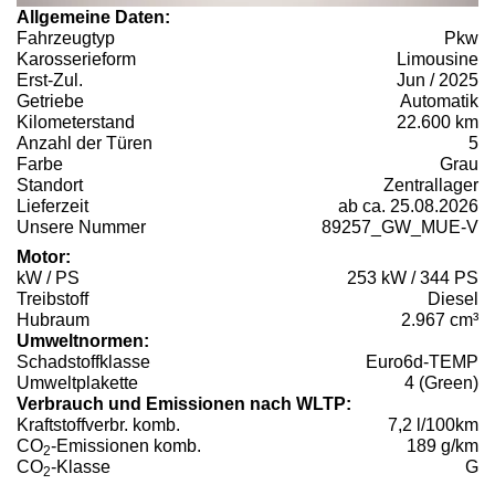
Allgemeine Daten:
Fahrzeugtyp
Pkw
Karosserieform
Limousine
Erst-Zul.
Jun / 2025
Getriebe
Automatik
Kilometerstand
22.600 km
Anzahl der Türen
5
Farbe
Grau
Standort
Zentrallager
Lieferzeit
ab ca. 25.08.2026
Unsere Nummer
89257_GW_MUE-V
Motor:
kW / PS
253 kW / 344 PS
Treibstoff
Diesel
Hubraum
2.967 cm³
Umweltnormen:
Schadstoffklasse
Euro6d-TEMP
Umweltplakette
4 (Green)
Verbrauch und Emissionen nach WLTP:
Kraftstoffverbr. komb.
7,2 l/100km
CO
-Emissionen komb.
189 g/km
2
CO
-Klasse
G
2