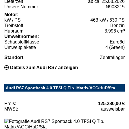
Lieferzeit
ab ca. 25.08.2026
Unsere Nummer
N903215
Motor:
kW / PS
463 kW / 630 PS
Treibstoff
Benzin
Hubraum
3.996 cm³
Umweltnormen:
Schadstoffklasse
Euro6d
Umweltplakette
4 (Green)
Standort
Zentrallager
Details zum Audi RS7 anzeigen
Audi RS7 Sportback 4.0 TFSI Q Tip. Matrix/ACC/HuD/Sta
Preis:
125.280,00 €
MWSt:
ausweisbar