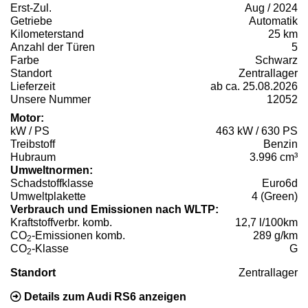
Erst-Zul.
Aug / 2024
Getriebe
Automatik
Kilometerstand
25 km
Anzahl der Türen
5
Farbe
Schwarz
Standort
Zentrallager
Lieferzeit
ab ca. 25.08.2026
Unsere Nummer
12052
Motor:
kW / PS
463 kW / 630 PS
Treibstoff
Benzin
Hubraum
3.996 cm³
Umweltnormen:
Schadstoffklasse
Euro6d
Umweltplakette
4 (Green)
Verbrauch und Emissionen nach WLTP:
Kraftstoffverbr. komb.
12,7 l/100km
CO
-Emissionen komb.
289 g/km
2
CO
-Klasse
G
2
Standort
Zentrallager
Details zum Audi RS6 anzeigen