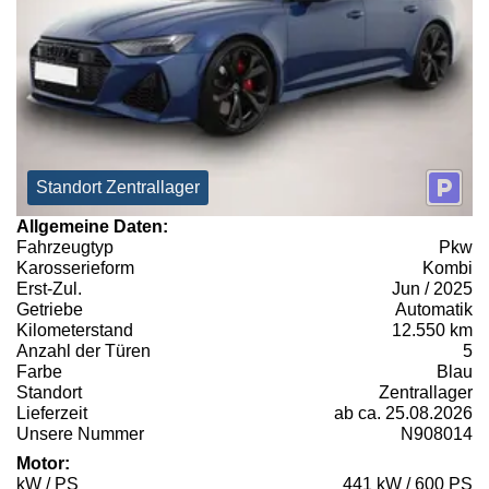
Standort Zentrallager
Allgemeine Daten:
Fahrzeugtyp
Pkw
Karosserieform
Kombi
Erst-Zul.
Jun / 2025
Getriebe
Automatik
Kilometerstand
12.550 km
Anzahl der Türen
5
Farbe
Blau
Standort
Zentrallager
Lieferzeit
ab ca. 25.08.2026
Unsere Nummer
N908014
Motor:
kW / PS
441 kW / 600 PS