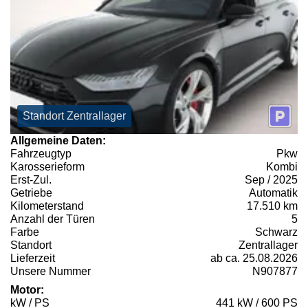
Standort Zentrallager
Allgemeine Daten:
Fahrzeugtyp
Pkw
Karosserieform
Kombi
Erst-Zul.
Sep / 2025
Getriebe
Automatik
Kilometerstand
17.510 km
Anzahl der Türen
5
Farbe
Schwarz
Standort
Zentrallager
Lieferzeit
ab ca. 25.08.2026
Unsere Nummer
N907877
Motor:
kW / PS
441 kW / 600 PS