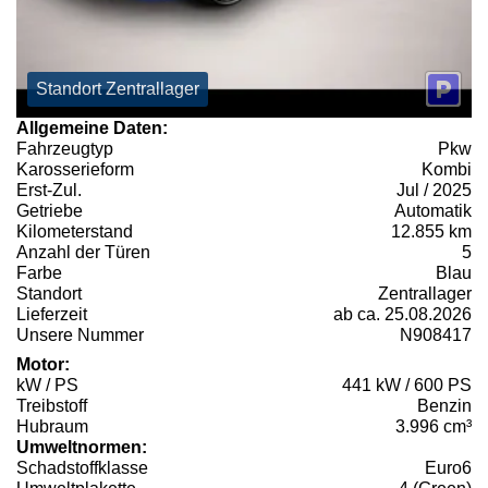
Standort Zentrallager
Allgemeine Daten:
Fahrzeugtyp
Pkw
Karosserieform
Kombi
Erst-Zul.
Jul / 2025
Getriebe
Automatik
Kilometerstand
12.855 km
Anzahl der Türen
5
Farbe
Blau
Standort
Zentrallager
Lieferzeit
ab ca. 25.08.2026
Unsere Nummer
N908417
Motor:
kW / PS
441 kW / 600 PS
Treibstoff
Benzin
Hubraum
3.996 cm³
Umweltnormen:
Schadstoffklasse
Euro6