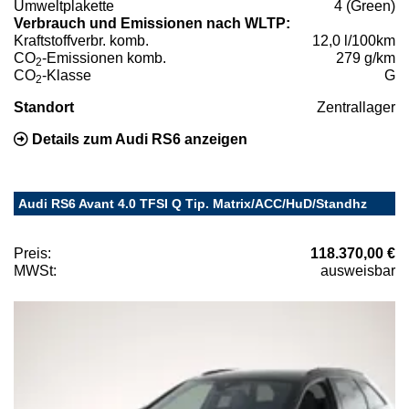
Umweltplakette
4 (Green)
Verbrauch und Emissionen nach WLTP:
Kraftstoffverbr. komb.
12,0 l/100km
CO
-Emissionen komb.
279 g/km
2
CO
-Klasse
G
2
Standort
Zentrallager
Details zum Audi RS6 anzeigen
Audi RS6 Avant 4.0 TFSI Q Tip. Matrix/ACC/HuD/Standhz
Preis:
118.370,00 €
MWSt:
ausweisbar