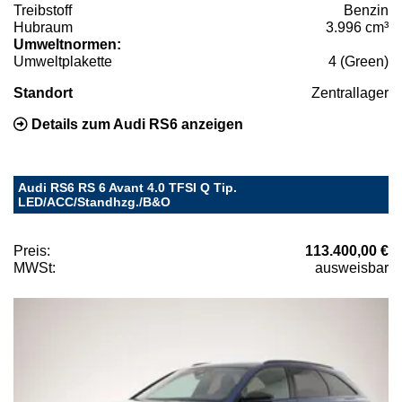
Treibstoff
Benzin
Hubraum
3.996 cm³
Umweltnormen:
Umweltplakette
4 (Green)
Standort
Zentrallager
Details zum Audi RS6 anzeigen
Audi RS6 RS 6 Avant 4.0 TFSI Q Tip.
LED/ACC/Standhzg./B&O
Preis:
113.400,00 €
MWSt:
ausweisbar