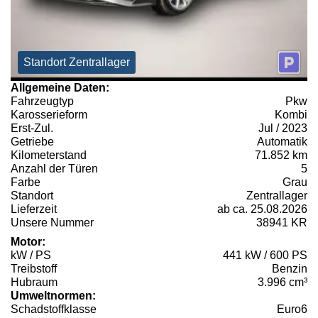
Standort Zentrallager
Allgemeine Daten:
Fahrzeugtyp
Pkw
Karosserieform
Kombi
Erst-Zul.
Jul / 2023
Getriebe
Automatik
Kilometerstand
71.852 km
Anzahl der Türen
5
Farbe
Grau
Standort
Zentrallager
Lieferzeit
ab ca. 25.08.2026
Unsere Nummer
38941 KR
Motor:
kW / PS
441 kW / 600 PS
Treibstoff
Benzin
Hubraum
3.996 cm³
Umweltnormen:
Schadstoffklasse
Euro6