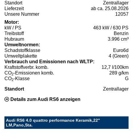
Standort
Zentrallager
Lieferzeit
ab ca. 25.08.2026
Unsere Nummer
12057
Motor:
kW / PS
463 kW / 630 PS
Treibstoff
Benzin
Hubraum
3.996 cm³
Umweltnormen:
Schadstoffklasse
Euro6d
Umweltplakette
4 (Green)
Verbrauch und Emissionen nach WLTP:
Kraftstoffverbr. komb.
12,7 l/100km
CO
-Emissionen komb.
289 g/km
2
CO
-Klasse
G
2
Standort
Zentrallager
Details zum Audi RS6 anzeigen
Audi RS6 4.0 quattro performance Keramik,22"
LM,Pano,Sta.