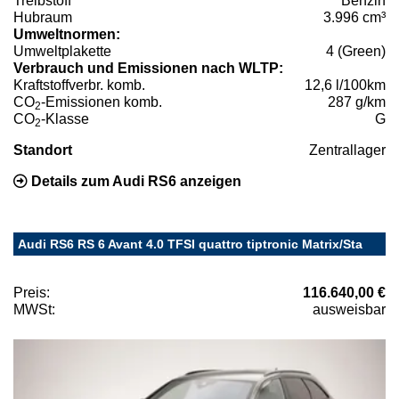
Treibstoff
Benzin
Hubraum
3.996 cm³
Umweltnormen:
Umweltplakette
4 (Green)
Verbrauch und Emissionen nach WLTP:
Kraftstoffverbr. komb.
12,6 l/100km
CO
-Emissionen komb.
287 g/km
2
CO
-Klasse
G
2
Standort
Zentrallager
Details zum Audi RS6 anzeigen
Audi RS6 RS 6 Avant 4.0 TFSI quattro tiptronic Matrix/Sta
Preis:
116.640,00 €
MWSt:
ausweisbar