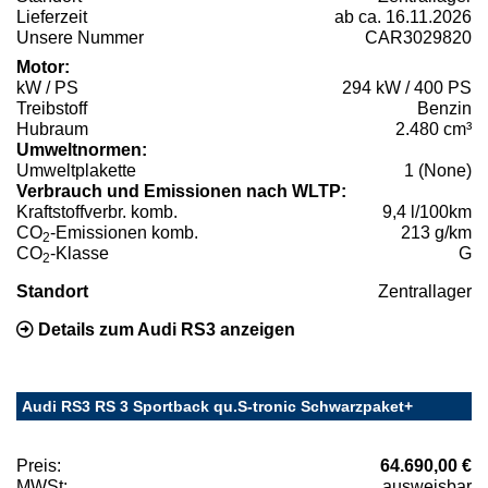
Lieferzeit
ab ca. 16.11.2026
Unsere Nummer
CAR3029820
Motor:
kW / PS
294 kW / 400 PS
Treibstoff
Benzin
Hubraum
2.480 cm³
Umweltnormen:
Umweltplakette
1 (None)
Verbrauch und Emissionen nach WLTP:
Kraftstoffverbr. komb.
9,4 l/100km
CO
-Emissionen komb.
213 g/km
2
CO
-Klasse
G
2
Standort
Zentrallager
Details zum Audi RS3 anzeigen
Audi RS3 RS 3 Sportback qu.S-tronic Schwarzpaket+
Preis:
64.690,00 €
MWSt:
ausweisbar