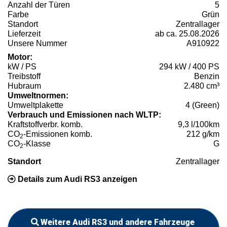
Anzahl der Türen
5
Farbe
Grün
Standort
Zentrallager
Lieferzeit
ab ca. 25.08.2026
Unsere Nummer
A910922
Motor:
kW / PS
294 kW / 400 PS
Treibstoff
Benzin
Hubraum
2.480 cm³
Umweltnormen:
Umweltplakette
4 (Green)
Verbrauch und Emissionen nach WLTP:
Kraftstoffverbr. komb.
9,3 l/100km
CO
-Emissionen komb.
212 g/km
2
CO
-Klasse
G
2
Standort
Zentrallager
Details zum Audi RS3 anzeigen
Weitere Audi RS3 und andere Fahrzeuge