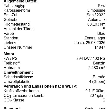
Allgemeine Daten:
Fahrzeugtyp
Pkw
Karosserieform
Limousine
Erst-Zul.
Sep / 2022
Getriebe
Automatik
Kilometerstand
63.103 km
Anzahl der Türen
5
Farbe
Blau
Standort
Zentrallager
Lieferzeit
ab ca. 25.08.2026
Unsere Nummer
14847
Motor:
kW / PS
294 kW / 400 PS
Treibstoff
Benzin
Hubraum
2.480 cm³
Umweltnormen:
Schadstoffklasse
Euro6d
Umweltplakette
4 (Green)
Verbrauch und Emissionen nach WLTP:
Kraftstoffverbr. komb.
9,1 l/100km
CO
-Emissionen komb.
207 g/km
2
CO
-Klasse
G
2
Standort
Zentrallager