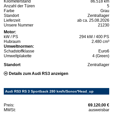
Kilometerstand
86.518 km
Anzahl der Türen
5
Farbe
Grau
Standort
Zentrallager
Lieferzeit
ab ca. 25.08.2026
Unsere Nummer
21230
Motor:
kW / PS
294 kW / 400 PS
Hubraum
2.480 cm³
Umweltnormen:
Schadstoffklasse
Euro6
Umweltplakette
4 (Green)
Standort
Zentrallager
Details zum Audi RS3 anzeigen
Audi RS3 RS 3 Sportback 280 km/h/Sonos*Head_up
Preis:
69.120,00 €
MWSt:
ausweisbar