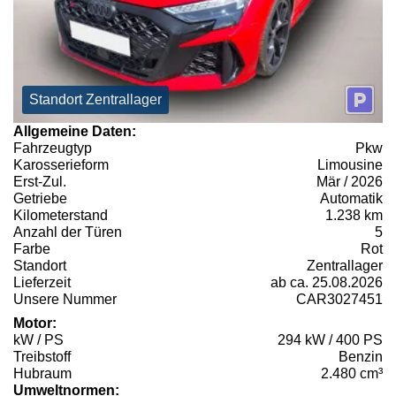
Standort Zentrallager
Allgemeine Daten:
Fahrzeugtyp
Pkw
Karosserieform
Limousine
Erst-Zul.
Mär / 2026
Getriebe
Automatik
Kilometerstand
1.238 km
Anzahl der Türen
5
Farbe
Rot
Standort
Zentrallager
Lieferzeit
ab ca. 25.08.2026
Unsere Nummer
CAR3027451
Motor:
kW / PS
294 kW / 400 PS
Treibstoff
Benzin
Hubraum
2.480 cm³
Umweltnormen: