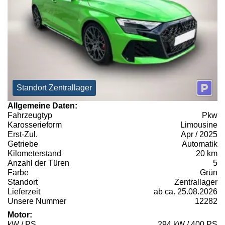
Standort Zentrallager
Allgemeine Daten:
Fahrzeugtyp
Pkw
Karosserieform
Limousine
Erst-Zul.
Apr / 2025
Getriebe
Automatik
Kilometerstand
20 km
Anzahl der Türen
5
Farbe
Grün
Standort
Zentrallager
Lieferzeit
ab ca. 25.08.2026
Unsere Nummer
12282
Motor:
kW / PS
294 kW / 400 PS