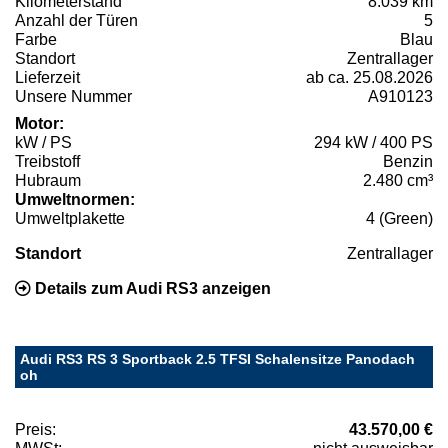
Kilometerstand
8.039 km
Anzahl der Türen
5
Farbe
Blau
Standort
Zentrallager
Lieferzeit
ab ca. 25.08.2026
Unsere Nummer
A910123
Motor:
kW / PS
294 kW / 400 PS
Treibstoff
Benzin
Hubraum
2.480 cm³
Umweltnormen:
Umweltplakette
4 (Green)
Standort
Zentrallager
Details zum Audi RS3 anzeigen
Audi RS3 RS 3 Sportback 2.5 TFSI Schalensitze Panodach
oh
Preis:
43.570,00 €