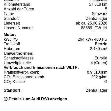
Kilometerstand
57.618 km
Anzahl der Türen
5
Farbe
Schwarz
Standort
Zentrallager
Lieferzeit
ab ca. 25.08.2026
Unsere Nummer
88559_GW_IN
Motor:
kW / PS
294 kW / 400 PS
Treibstoff
Benzin
Hubraum
2.480 cm³
Umweltnormen:
Schadstoffklasse
Euro6d
Umweltplakette
4 (Green)
Verbrauch und Emissionen nach WLTP:
Kraftstoffverbr. komb.
8,9 l/100km
CO
-Emissionen komb.
202 g/km
2
CO
-Klasse
G
2
Standort
Zentrallager
Details zum Audi RS3 anzeigen