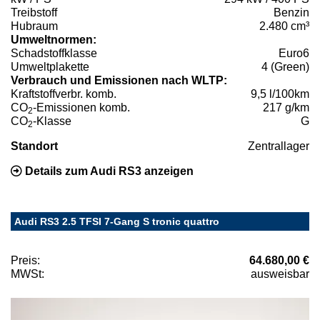
Treibstoff
Benzin
Hubraum
2.480 cm³
Umweltnormen:
Schadstoffklasse
Euro6
Umweltplakette
4 (Green)
Verbrauch und Emissionen nach WLTP:
Kraftstoffverbr. komb.
9,5 l/100km
CO
-Emissionen komb.
217 g/km
2
CO
-Klasse
G
2
Standort
Zentrallager
Details zum Audi RS3 anzeigen
Audi RS3 2.5 TFSI 7-Gang S tronic quattro
Preis:
64.680,00 €
MWSt:
ausweisbar