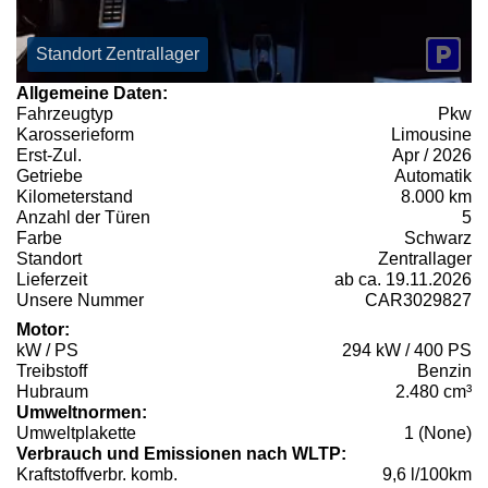
Standort Zentrallager
Allgemeine Daten:
Fahrzeugtyp
Pkw
Karosserieform
Limousine
Erst-Zul.
Apr / 2026
Getriebe
Automatik
Kilometerstand
8.000 km
Anzahl der Türen
5
Farbe
Schwarz
Standort
Zentrallager
Lieferzeit
ab ca. 19.11.2026
Unsere Nummer
CAR3029827
Motor:
kW / PS
294 kW / 400 PS
Treibstoff
Benzin
Hubraum
2.480 cm³
Umweltnormen:
Umweltplakette
1 (None)
Verbrauch und Emissionen nach WLTP:
Kraftstoffverbr. komb.
9,6 l/100km