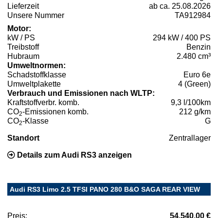
Lieferzeit
ab ca. 25.08.2026
Unsere Nummer
TA912984
Motor:
kW / PS
294 kW / 400 PS
Treibstoff
Benzin
Hubraum
2.480 cm³
Umweltnormen:
Schadstoffklasse
Euro 6e
Umweltplakette
4 (Green)
Verbrauch und Emissionen nach WLTP:
Kraftstoffverbr. komb.
9,3 l/100km
CO
-Emissionen komb.
212 g/km
2
CO
-Klasse
G
2
Standort
Zentrallager
Details zum Audi RS3 anzeigen
Audi RS3 Limo 2.5 TFSI PANO 280 B&O SAGA REAR VIEW
Preis:
54.540,00 €