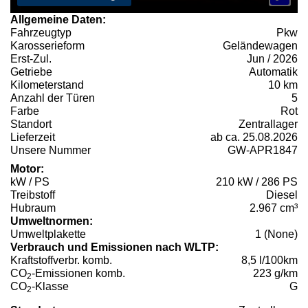
Allgemeine Daten:
Fahrzeugtyp
Pkw
Karosserieform
Geländewagen
Erst-Zul.
Jun / 2026
Getriebe
Automatik
Kilometerstand
10 km
Anzahl der Türen
5
Farbe
Rot
Standort
Zentrallager
Lieferzeit
ab ca. 25.08.2026
Unsere Nummer
GW-APR1847
Motor:
kW / PS
210 kW / 286 PS
Treibstoff
Diesel
Hubraum
2.967 cm³
Umweltnormen:
Umweltplakette
1 (None)
Verbrauch und Emissionen nach WLTP:
Kraftstoffverbr. komb.
8,5 l/100km
CO
-Emissionen komb.
223 g/km
2
CO
-Klasse
G
2