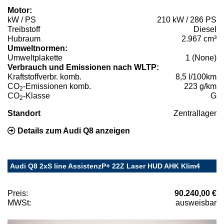
Motor:
kW / PS
210 kW / 286 PS
Treibstoff
Diesel
Hubraum
2.967 cm³
Umweltnormen:
Umweltplakette
1 (None)
Verbrauch und Emissionen nach WLTP:
Kraftstoffverbr. komb.
8,5 l/100km
CO
-Emissionen komb.
223 g/km
2
CO
-Klasse
G
2
Standort
Zentrallager
Details zum Audi Q8 anzeigen
Audi Q8 2xS line AssistenzP+ 22Z Laser HUD AHK Klim4
Preis:
90.240,00 €
MWSt:
ausweisbar