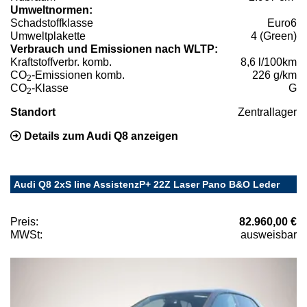
Umweltnormen:
Schadstoffklasse
Euro6
Umweltplakette
4 (Green)
Verbrauch und Emissionen nach WLTP:
Kraftstoffverbr. komb.
8,6 l/100km
CO
-Emissionen komb.
226 g/km
2
CO
-Klasse
G
2
Standort
Zentrallager
Details zum Audi Q8 anzeigen
Audi Q8 2xS line AssistenzP+ 22Z Laser Pano B&O Leder
Preis:
82.960,00 €
MWSt:
ausweisbar