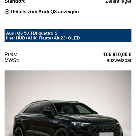
Standort
Zentrallager
Details zum Audi Q8 anzeigen
Audi Q8 50 TDI quattro S
line+HUD+AHK+Raute+Alu23+OLED+.
Preis:
106.910,00 €
MWSt:
ausweisbar