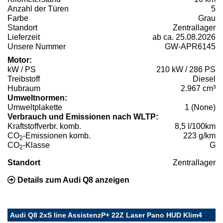
Anzahl der Türen
5
Farbe
Grau
Standort
Zentrallager
Lieferzeit
ab ca. 25.08.2026
Unsere Nummer
GW-APR6145
Motor:
kW / PS
210 kW / 286 PS
Treibstoff
Diesel
Hubraum
2.967 cm³
Umweltnormen:
Umweltplakette
1 (None)
Verbrauch und Emissionen nach WLTP:
Kraftstoffverbr. komb.
8,5 l/100km
CO
-Emissionen komb.
223 g/km
2
CO
-Klasse
G
2
Standort
Zentrallager
Details zum Audi Q8 anzeigen
Audi Q8 2xS line AssistenzP+ 22Z Laser Pano HUD Klim4