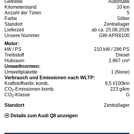
Getriebe
Automatik
Kilometerstand
10 km
Anzahl der Türen
5
Farbe
Silber
Standort
Zentrallager
Lieferzeit
ab ca. 25.08.2026
Unsere Nummer
GW-APR6100
Motor:
kW / PS
210 kW / 286 PS
Treibstoff
Diesel
Hubraum
2.967 cm³
Umweltnormen:
Umweltplakette
1 (None)
Verbrauch und Emissionen nach WLTP:
Kraftstoffverbr. komb.
8,5 l/100km
CO
-Emissionen komb.
223 g/km
2
CO
-Klasse
G
2
Standort
Zentrallager
Details zum Audi Q8 anzeigen