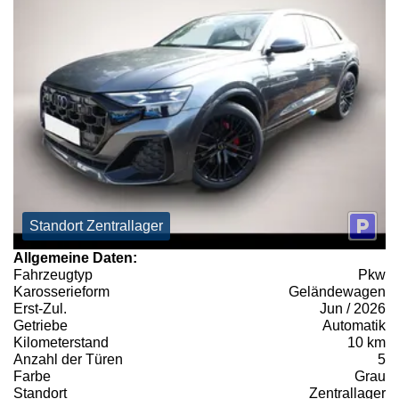
Standort Zentrallager
Allgemeine Daten:
Fahrzeugtyp
Pkw
Karosserieform
Geländewagen
Erst-Zul.
Jun / 2026
Getriebe
Automatik
Kilometerstand
10 km
Anzahl der Türen
5
Farbe
Grau
Standort
Zentrallager