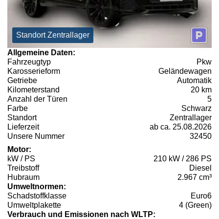
Standort Zentrallager
Allgemeine Daten:
Fahrzeugtyp
Pkw
Karosserieform
Geländewagen
Getriebe
Automatik
Kilometerstand
20 km
Anzahl der Türen
5
Farbe
Schwarz
Standort
Zentrallager
Lieferzeit
ab ca. 25.08.2026
Unsere Nummer
32450
Motor:
kW / PS
210 kW / 286 PS
Treibstoff
Diesel
Hubraum
2.967 cm³
Umweltnormen:
Schadstoffklasse
Euro6
Umweltplakette
4 (Green)
Verbrauch und Emissionen nach WLTP: