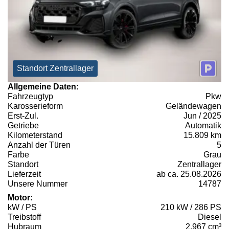
Standort Zentrallager
Allgemeine Daten:
Fahrzeugtyp
Pkw
Karosserieform
Geländewagen
Erst-Zul.
Jun / 2025
Getriebe
Automatik
Kilometerstand
15.809 km
Anzahl der Türen
5
Farbe
Grau
Standort
Zentrallager
Lieferzeit
ab ca. 25.08.2026
Unsere Nummer
14787
Motor:
kW / PS
210 kW / 286 PS
Treibstoff
Diesel
Hubraum
2.967 cm³