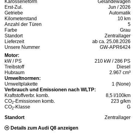
Karosserieform
Geländewagen
Erst-Zul.
Jun / 2026
Getriebe
Automatik
Kilometerstand
10 km
Anzahl der Türen
5
Farbe
Grau
Standort
Zentrallager
Lieferzeit
ab ca. 25.08.2026
Unsere Nummer
GW-APR6424
Motor:
kW / PS
210 kW / 286 PS
Treibstoff
Diesel
Hubraum
2.967 cm³
Umweltnormen:
Umweltplakette
1 (None)
Verbrauch und Emissionen nach WLTP:
Kraftstoffverbr. komb.
8,5 l/100km
CO
-Emissionen komb.
223 g/km
2
CO
-Klasse
G
2
Standort
Zentrallager
Details zum Audi Q8 anzeigen