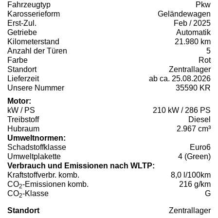
Fahrzeugtyp
Pkw
Karosserieform
Geländewagen
Erst-Zul.
Feb / 2025
Getriebe
Automatik
Kilometerstand
21.980 km
Anzahl der Türen
5
Farbe
Rot
Standort
Zentrallager
Lieferzeit
ab ca. 25.08.2026
Unsere Nummer
35590 KR
Motor:
kW / PS
210 kW / 286 PS
Treibstoff
Diesel
Hubraum
2.967 cm³
Umweltnormen:
Schadstoffklasse
Euro6
Umweltplakette
4 (Green)
Verbrauch und Emissionen nach WLTP:
Kraftstoffverbr. komb.
8,0 l/100km
CO
-Emissionen komb.
216 g/km
2
CO
-Klasse
G
2
Standort
Zentrallager