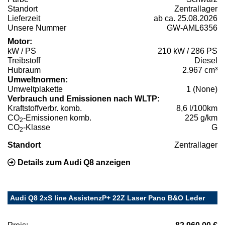
Standort
Zentrallager
Lieferzeit
ab ca. 25.08.2026
Unsere Nummer
GW-AML6356
Motor:
kW / PS
210 kW / 286 PS
Treibstoff
Diesel
Hubraum
2.967 cm³
Umweltnormen:
Umweltplakette
1 (None)
Verbrauch und Emissionen nach WLTP:
Kraftstoffverbr. komb.
8,6 l/100km
CO
-Emissionen komb.
225 g/km
2
CO
-Klasse
G
2
Standort
Zentrallager
Details zum Audi Q8 anzeigen
Audi Q8 2xS line AssistenzP+ 22Z Laser Pano B&O Leder