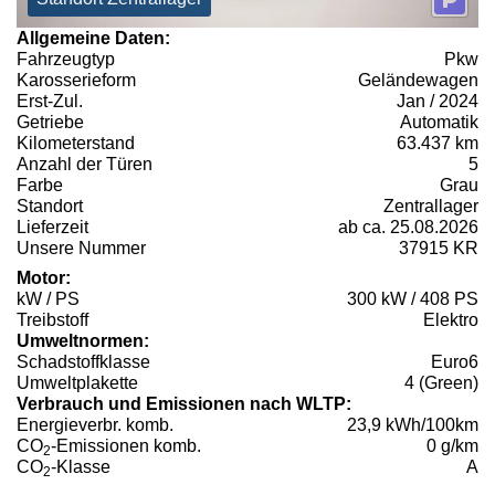
Allgemeine Daten:
Fahrzeugtyp
Pkw
Karosserieform
Geländewagen
Erst-Zul.
Jan / 2024
Getriebe
Automatik
Kilometerstand
63.437 km
Anzahl der Türen
5
Farbe
Grau
Standort
Zentrallager
Lieferzeit
ab ca. 25.08.2026
Unsere Nummer
37915 KR
Motor:
kW / PS
300 kW / 408 PS
Treibstoff
Elektro
Umweltnormen:
Schadstoffklasse
Euro6
Umweltplakette
4 (Green)
Verbrauch und Emissionen nach WLTP:
Energieverbr. komb.
23,9 kWh/100km
CO
-Emissionen komb.
0 g/km
2
CO
-Klasse
A
2