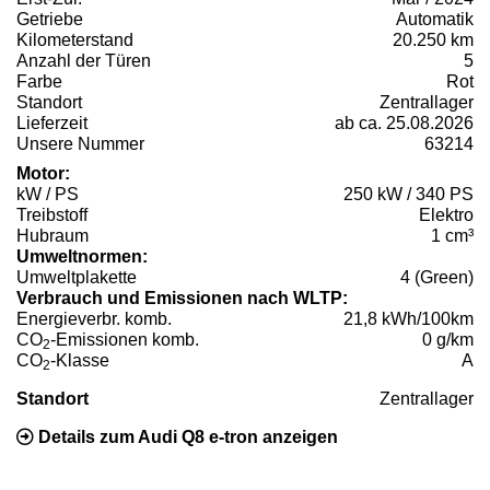
Getriebe
Automatik
Kilometerstand
20.250 km
Anzahl der Türen
5
Farbe
Rot
Standort
Zentrallager
Lieferzeit
ab ca. 25.08.2026
Unsere Nummer
63214
Motor:
kW / PS
250 kW / 340 PS
Treibstoff
Elektro
Hubraum
1 cm³
Umweltnormen:
Umweltplakette
4 (Green)
Verbrauch und Emissionen nach WLTP:
Energieverbr. komb.
21,8 kWh/100km
CO
-Emissionen komb.
0 g/km
2
CO
-Klasse
A
2
Standort
Zentrallager
Details zum Audi Q8 e-tron anzeigen