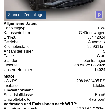
Standort Zentrallager
Allgemeine Daten:
Fahrzeugtyp
Pkw
Karosserieform
Geländewagen
Erst-Zul.
Jun / 2024
Getriebe
Automatik
Kilometerstand
32.931 km
Anzahl der Türen
5
Farbe
Grau
Standort
Zentrallager
Lieferzeit
ab ca. 25.08.2026
Unsere Nummer
14024
Motor:
kW / PS
298 kW / 405 PS
Treibstoff
Elektro
Umweltnormen:
Schadstoffklasse
Euro6
Umweltplakette
4 (Green)
Verbrauch und Emissionen nach WLTP:
Energieverbr. komb.
22,0 kWh/100km