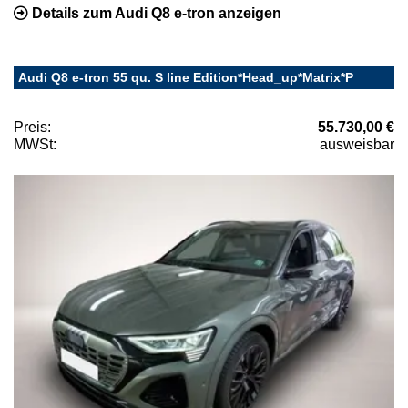
Details zum Audi Q8 e-tron anzeigen
Audi Q8 e-tron 55 qu. S line Edition*Head_up*Matrix*P
Preis:
55.730,00 €
MWSt:
ausweisbar