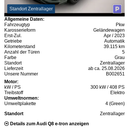
Standort Zentrallager
Allgemeine Daten:
Fahrzeugtyp
Pkw
Karosserieform
Geländewagen
Erst-Zul.
Apr / 2023
Getriebe
Automatik
Kilometerstand
39.115 km
Anzahl der Türen
5
Farbe
Grau
Standort
Zentrallager
Lieferzeit
ab ca. 25.08.2026
Unsere Nummer
B002651
Motor:
kW / PS
300 kW / 408 PS
Treibstoff
Elektro
Umweltnormen:
Umweltplakette
4 (Green)
Standort
Zentrallager
Details zum Audi Q8 e-tron anzeigen