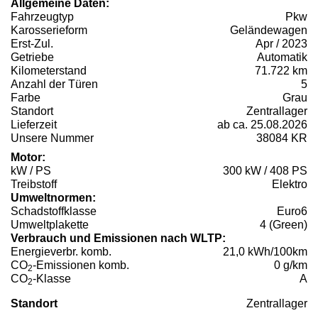
Allgemeine Daten:
Fahrzeugtyp
Pkw
Karosserieform
Geländewagen
Erst-Zul.
Apr / 2023
Getriebe
Automatik
Kilometerstand
71.722 km
Anzahl der Türen
5
Farbe
Grau
Standort
Zentrallager
Lieferzeit
ab ca. 25.08.2026
Unsere Nummer
38084 KR
Motor:
kW / PS
300 kW / 408 PS
Treibstoff
Elektro
Umweltnormen:
Schadstoffklasse
Euro6
Umweltplakette
4 (Green)
Verbrauch und Emissionen nach WLTP:
Energieverbr. komb.
21,0 kWh/100km
CO
-Emissionen komb.
0 g/km
2
CO
-Klasse
A
2
Standort
Zentrallager