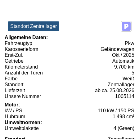
Standort Zentrallager
Allgemeine Daten:
Fahrzeugtyp
Pkw
Karosserieform
Geländewagen
Erst-Zul.
Okt / 2025
Getriebe
Automatik
Kilometerstand
9.700 km
Anzahl der Türen
5
Farbe
Weiß
Standort
Zentrallager
Lieferzeit
ab ca. 25.08.2026
Unsere Nummer
1005114
Motor:
kW / PS
110 kW / 150 PS
Hubraum
1.498 cm³
Umweltnormen:
Umweltplakette
4 (Green)