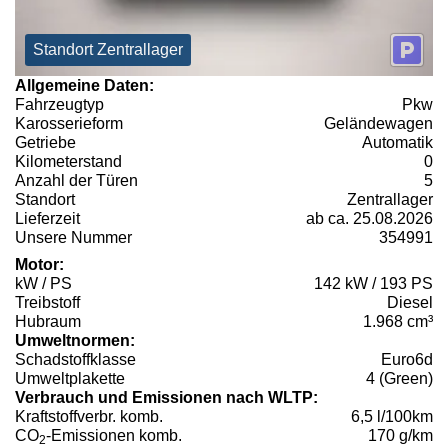
Standort Zentrallager
Allgemeine Daten:
Fahrzeugtyp
Pkw
Karosserieform
Geländewagen
Getriebe
Automatik
Kilometerstand
0
Anzahl der Türen
5
Standort
Zentrallager
Lieferzeit
ab ca. 25.08.2026
Unsere Nummer
354991
Motor:
kW / PS
142 kW / 193 PS
Treibstoff
Diesel
Hubraum
1.968 cm³
Umweltnormen:
Schadstoffklasse
Euro6d
Umweltplakette
4 (Green)
Verbrauch und Emissionen nach WLTP:
Kraftstoffverbr. komb.
6,5 l/100km
CO
-Emissionen komb.
170 g/km
2