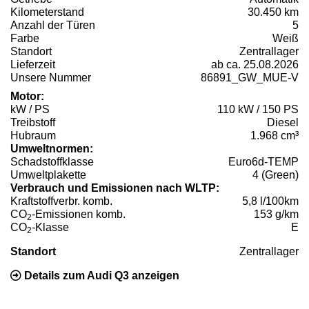
Kilometerstand
30.450 km
Anzahl der Türen
5
Farbe
Weiß
Standort
Zentrallager
Lieferzeit
ab ca. 25.08.2026
Unsere Nummer
86891_GW_MUE-V
Motor:
kW / PS
110 kW / 150 PS
Treibstoff
Diesel
Hubraum
1.968 cm³
Umweltnormen:
Schadstoffklasse
Euro6d-TEMP
Umweltplakette
4 (Green)
Verbrauch und Emissionen nach WLTP:
Kraftstoffverbr. komb.
5,8 l/100km
CO
-Emissionen komb.
153 g/km
2
CO
-Klasse
E
2
Standort
Zentrallager
Details zum Audi Q3 anzeigen