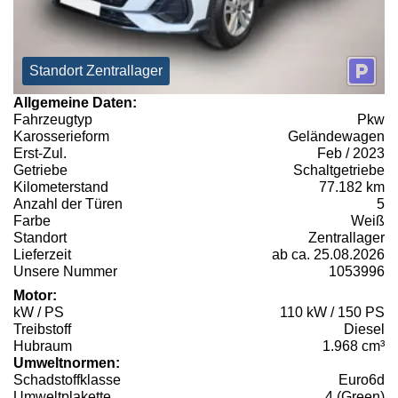
Standort Zentrallager
Allgemeine Daten:
Fahrzeugtyp
Pkw
Karosserieform
Geländewagen
Erst-Zul.
Feb / 2023
Getriebe
Schaltgetriebe
Kilometerstand
77.182 km
Anzahl der Türen
5
Farbe
Weiß
Standort
Zentrallager
Lieferzeit
ab ca. 25.08.2026
Unsere Nummer
1053996
Motor:
kW / PS
110 kW / 150 PS
Treibstoff
Diesel
Hubraum
1.968 cm³
Umweltnormen:
Schadstoffklasse
Euro6d
Umweltplakette
4 (Green)