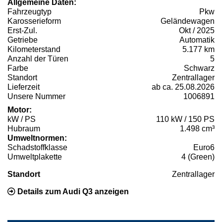
Allgemeine Daten:
Fahrzeugtyp
Pkw
Karosserieform
Geländewagen
Erst-Zul.
Okt / 2025
Getriebe
Automatik
Kilometerstand
5.177 km
Anzahl der Türen
5
Farbe
Schwarz
Standort
Zentrallager
Lieferzeit
ab ca. 25.08.2026
Unsere Nummer
1006891
Motor:
kW / PS
110 kW / 150 PS
Hubraum
1.498 cm³
Umweltnormen:
Schadstoffklasse
Euro6
Umweltplakette
4 (Green)
Standort
Zentrallager
Details zum Audi Q3 anzeigen