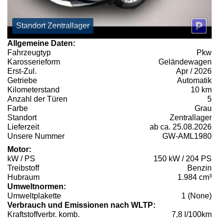
Standort Zentrallager
Allgemeine Daten:
Fahrzeugtyp
Pkw
Karosserieform
Geländewagen
Erst-Zul.
Apr / 2026
Getriebe
Automatik
Kilometerstand
10 km
Anzahl der Türen
5
Farbe
Grau
Standort
Zentrallager
Lieferzeit
ab ca. 25.08.2026
Unsere Nummer
GW-AML1980
Motor:
kW / PS
150 kW / 204 PS
Treibstoff
Benzin
Hubraum
1.984 cm³
Umweltnormen:
Umweltplakette
1 (None)
Verbrauch und Emissionen nach WLTP:
Kraftstoffverbr. komb.
7,8 l/100km