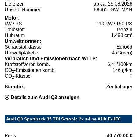
Lieferzeit
ab ca. 25.08.2026
Unsere Nummer
88665_GW_MAN
Motor:
kW / PS
110 kW / 150 PS
Treibstoff
Benzin
Hubraum
1.498 cm³
Umweltnormen:
Schadstoffklasse
Euro6d
Umweltplakette
4 (Green)
Verbrauch und Emissionen nach WLTP:
Kraftstoffverbr. komb.
6,4 l/100km
CO
-Emissionen komb.
146 g/km
2
CO
-Klasse
F
2
Standort
Zentrallager
Details zum Audi Q3 anzeigen
Audi Q3 Sportback 35 TDI S-tronic 2x s-line AHK E-HEC
Preis:
40.770,00 €