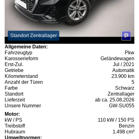
Standort Zentrallager
Allgemeine Daten:
Fahrzeugtyp
Pkw
Karosserieform
Geländewagen
Erst-Zul.
Jul / 2021
Getriebe
Automatik
Kilometerstand
23.900 km
Anzahl der Türen
5
Farbe
Schwarz
Standort
Zentrallager
Lieferzeit
ab ca. 25.08.2026
Unsere Nummer
GW-SU055
Motor:
kW / PS
110 kW / 150 PS
Treibstoff
Benzin
Hubraum
1.498 cm³
Umweltnormen: