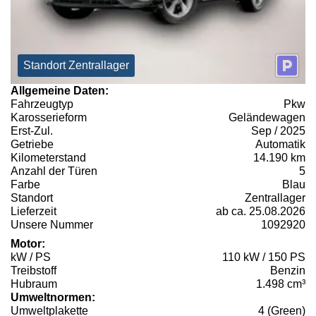
Standort Zentrallager
Allgemeine Daten:
Fahrzeugtyp
Pkw
Karosserieform
Geländewagen
Erst-Zul.
Sep / 2025
Getriebe
Automatik
Kilometerstand
14.190 km
Anzahl der Türen
5
Farbe
Blau
Standort
Zentrallager
Lieferzeit
ab ca. 25.08.2026
Unsere Nummer
1092920
Motor:
kW / PS
110 kW / 150 PS
Treibstoff
Benzin
Hubraum
1.498 cm³
Umweltnormen:
Umweltplakette
4 (Green)