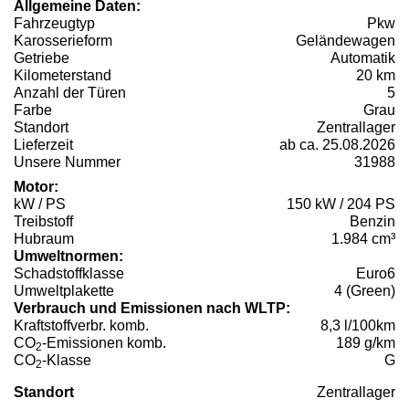
Allgemeine Daten:
Fahrzeugtyp
Pkw
Karosserieform
Geländewagen
Getriebe
Automatik
Kilometerstand
20 km
Anzahl der Türen
5
Farbe
Grau
Standort
Zentrallager
Lieferzeit
ab ca. 25.08.2026
Unsere Nummer
31988
Motor:
kW / PS
150 kW / 204 PS
Treibstoff
Benzin
Hubraum
1.984 cm³
Umweltnormen:
Schadstoffklasse
Euro6
Umweltplakette
4 (Green)
Verbrauch und Emissionen nach WLTP:
Kraftstoffverbr. komb.
8,3 l/100km
CO
-Emissionen komb.
189 g/km
2
CO
-Klasse
G
2
Standort
Zentrallager