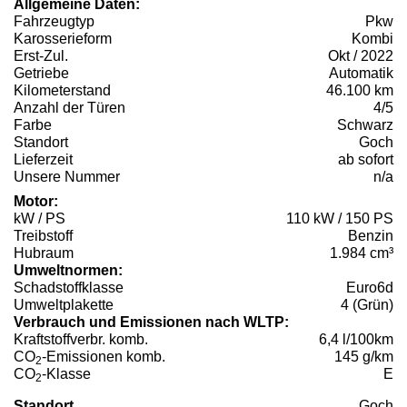
Allgemeine Daten:
Fahrzeugtyp
Pkw
Karosserieform
Kombi
Erst-Zul.
Okt / 2022
Getriebe
Automatik
Kilometerstand
46.100 km
Anzahl der Türen
4/5
Farbe
Schwarz
Standort
Goch
Lieferzeit
ab sofort
Unsere Nummer
n/a
Motor:
kW / PS
110 kW / 150 PS
Treibstoff
Benzin
Hubraum
1.984 cm³
Umweltnormen:
Schadstoffklasse
Euro6d
Umweltplakette
4 (Grün)
Verbrauch und Emissionen nach WLTP:
Kraftstoffverbr. komb.
6,4 l/100km
CO
-Emissionen komb.
145 g/km
2
CO
-Klasse
E
2
Standort
Goch