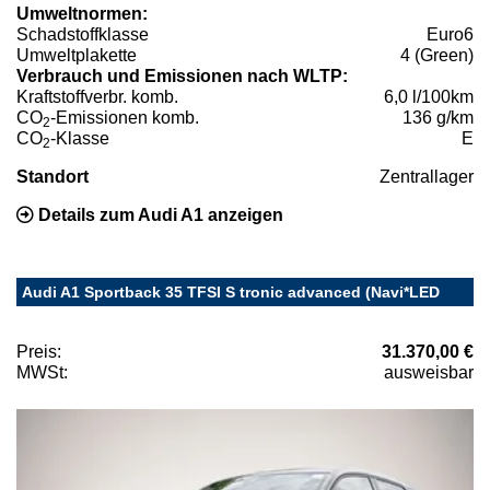
Umweltnormen:
Schadstoffklasse
Euro6
Umweltplakette
4 (Green)
Verbrauch und Emissionen nach WLTP:
Kraftstoffverbr. komb.
6,0 l/100km
CO
-Emissionen komb.
136 g/km
2
CO
-Klasse
E
2
Standort
Zentrallager
Details zum Audi A1 anzeigen
Audi A1 Sportback 35 TFSI S tronic advanced (Navi*LED
Preis:
31.370,00 €
MWSt:
ausweisbar