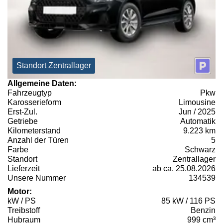
Standort Zentrallager
Allgemeine Daten:
Fahrzeugtyp
Pkw
Karosserieform
Limousine
Erst-Zul.
Jun / 2025
Getriebe
Automatik
Kilometerstand
9.223 km
Anzahl der Türen
5
Farbe
Schwarz
Standort
Zentrallager
Lieferzeit
ab ca. 25.08.2026
Unsere Nummer
134539
Motor:
kW / PS
85 kW / 116 PS
Treibstoff
Benzin
Hubraum
999 cm³