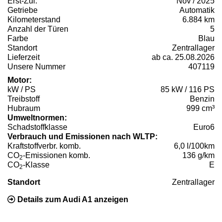
Erst-Zul.
Nov / 2025
Getriebe
Automatik
Kilometerstand
6.884 km
Anzahl der Türen
5
Farbe
Blau
Standort
Zentrallager
Lieferzeit
ab ca. 25.08.2026
Unsere Nummer
407119
Motor:
kW / PS
85 kW / 116 PS
Treibstoff
Benzin
Hubraum
999 cm³
Umweltnormen:
Schadstoffklasse
Euro6
Verbrauch und Emissionen nach WLTP:
Kraftstoffverbr. komb.
6,0 l/100km
CO
-Emissionen komb.
136 g/km
2
CO
-Klasse
E
2
Standort
Zentrallager
Details zum Audi A1 anzeigen