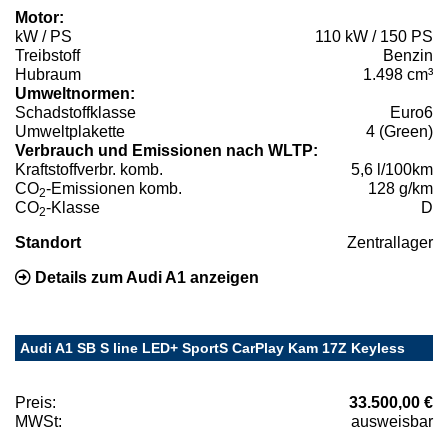
Motor:
kW / PS
110 kW / 150 PS
Treibstoff
Benzin
Hubraum
1.498 cm³
Umweltnormen:
Schadstoffklasse
Euro6
Umweltplakette
4 (Green)
Verbrauch und Emissionen nach WLTP:
Kraftstoffverbr. komb.
5,6 l/100km
CO
-Emissionen komb.
128 g/km
2
CO
-Klasse
D
2
Standort
Zentrallager
Details zum Audi A1 anzeigen
Audi A1 SB S line LED+ SportS CarPlay Kam 17Z Keyless
Preis:
33.500,00 €
MWSt:
ausweisbar