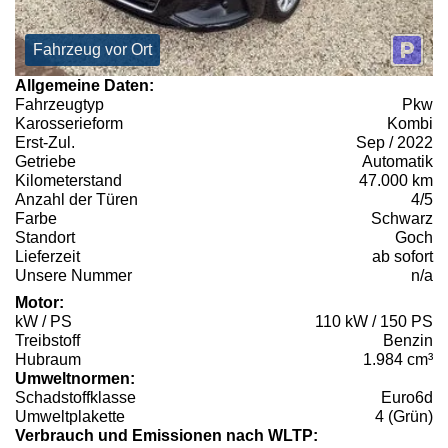
Fahrzeug vor Ort
Allgemeine Daten:
Fahrzeugtyp
Pkw
Karosserieform
Kombi
Erst-Zul.
Sep / 2022
Getriebe
Automatik
Kilometerstand
47.000 km
Anzahl der Türen
4/5
Farbe
Schwarz
Standort
Goch
Lieferzeit
ab sofort
Unsere Nummer
n/a
Motor:
kW / PS
110 kW / 150 PS
Treibstoff
Benzin
Hubraum
1.984 cm³
Umweltnormen:
Schadstoffklasse
Euro6d
Umweltplakette
4 (Grün)
Verbrauch und Emissionen nach WLTP: