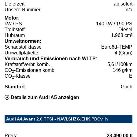
Lieferzeit
ab sofort
Unsere Nummer
n/a
Motor:
kW / PS
140 kW / 190 PS
Treibstoff
Diesel
Hubraum
1.968 cm³
Umweltnormen:
Schadstoffklasse
Euro6d-TEMP
Umweltplakette
4 (Grün)
Verbrauch und Emissionen nach WLTP:
Kraftstoffverbr. komb.
5,6 l/100km
CO
-Emissionen komb.
146 g/km
2
CO
-Klasse
E
2
Standort
Goch
Details zum Audi A5 anzeigen
Audi A4 Avant 2.0 TFSI - NAVI,SHZG,EHK,PDCv+h
Preis:
23.490,00 €