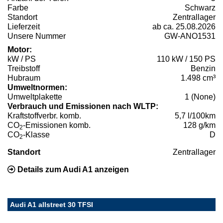
Farbe
Schwarz
Standort
Zentrallager
Lieferzeit
ab ca. 25.08.2026
Unsere Nummer
GW-ANO1531
Motor:
kW / PS
110 kW / 150 PS
Treibstoff
Benzin
Hubraum
1.498 cm³
Umweltnormen:
Umweltplakette
1 (None)
Verbrauch und Emissionen nach WLTP:
Kraftstoffverbr. komb.
5,7 l/100km
CO
-Emissionen komb.
128 g/km
2
CO
-Klasse
D
2
Standort
Zentrallager
Details zum Audi A1 anzeigen
Audi A1 allstreet 30 TFSI