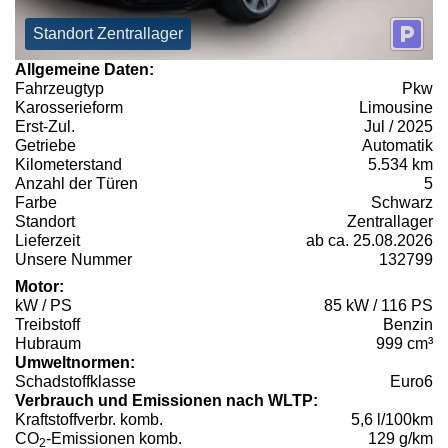
Standort Zentrallager
Allgemeine Daten:
Fahrzeugtyp
Pkw
Karosserieform
Limousine
Erst-Zul.
Jul / 2025
Getriebe
Automatik
Kilometerstand
5.534 km
Anzahl der Türen
5
Farbe
Schwarz
Standort
Zentrallager
Lieferzeit
ab ca. 25.08.2026
Unsere Nummer
132799
Motor:
kW / PS
85 kW / 116 PS
Treibstoff
Benzin
Hubraum
999 cm³
Umweltnormen:
Schadstoffklasse
Euro6
Verbrauch und Emissionen nach WLTP:
Kraftstoffverbr. komb.
5,6 l/100km
CO
-Emissionen komb.
129 g/km
2