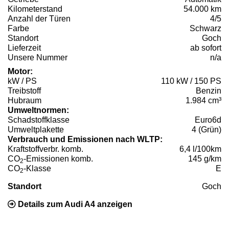
Kilometerstand
54.000 km
Anzahl der Türen
4/5
Farbe
Schwarz
Standort
Goch
Lieferzeit
ab sofort
Unsere Nummer
n/a
Motor:
kW / PS
110 kW / 150 PS
Treibstoff
Benzin
Hubraum
1.984 cm³
Umweltnormen:
Schadstoffklasse
Euro6d
Umweltplakette
4 (Grün)
Verbrauch und Emissionen nach WLTP:
Kraftstoffverbr. komb.
6,4 l/100km
CO
-Emissionen komb.
145 g/km
2
CO
-Klasse
E
2
Standort
Goch
Details zum Audi A4 anzeigen