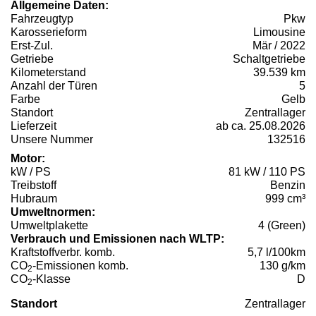
Allgemeine Daten:
Fahrzeugtyp
Pkw
Karosserieform
Limousine
Erst-Zul.
Mär / 2022
Getriebe
Schaltgetriebe
Kilometerstand
39.539 km
Anzahl der Türen
5
Farbe
Gelb
Standort
Zentrallager
Lieferzeit
ab ca. 25.08.2026
Unsere Nummer
132516
Motor:
kW / PS
81 kW / 110 PS
Treibstoff
Benzin
Hubraum
999 cm³
Umweltnormen:
Umweltplakette
4 (Green)
Verbrauch und Emissionen nach WLTP:
Kraftstoffverbr. komb.
5,7 l/100km
CO
-Emissionen komb.
130 g/km
2
CO
-Klasse
D
2
Standort
Zentrallager