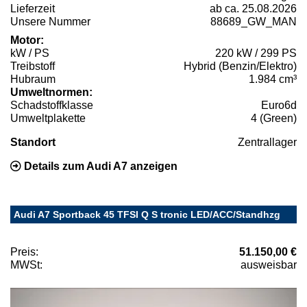
Lieferzeit
ab ca. 25.08.2026
Unsere Nummer
88689_GW_MAN
Motor:
kW / PS
220 kW / 299 PS
Treibstoff
Hybrid (Benzin/Elektro)
Hubraum
1.984 cm³
Umweltnormen:
Schadstoffklasse
Euro6d
Umweltplakette
4 (Green)
Standort
Zentrallager
Details zum Audi A7 anzeigen
Audi A7 Sportback 45 TFSI Q S tronic LED/ACC/Standhzg
Preis:
51.150,00 €
MWSt:
ausweisbar