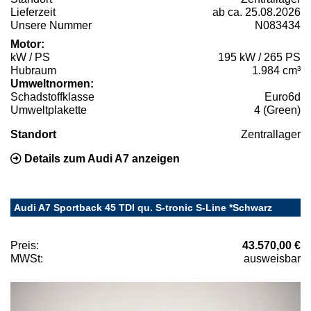
Lieferzeit
ab ca. 25.08.2026
Unsere Nummer
N083434
Motor:
kW / PS
195 kW / 265 PS
Hubraum
1.984 cm³
Umweltnormen:
Schadstoffklasse
Euro6d
Umweltplakette
4 (Green)
Standort
Zentrallager
Details zum Audi A7 anzeigen
Audi A7 Sportback 45 TDI qu. S-tronic S-Line *Schwarz
Preis:
43.570,00 €
MWSt:
ausweisbar