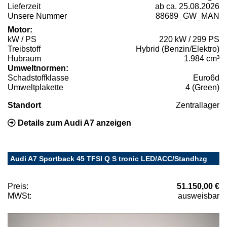
Lieferzeit
ab ca. 25.08.2026
Unsere Nummer
88689_GW_MAN
Motor:
kW / PS
220 kW / 299 PS
Treibstoff
Hybrid (Benzin/Elektro)
Hubraum
1.984 cm³
Umweltnormen:
Schadstoffklasse
Euro6d
Umweltplakette
4 (Green)
Standort
Zentrallager
Details zum Audi A7 anzeigen
Audi A7 Sportback 45 TFSI Q S tronic LED/ACC/Standhzg
Preis:
51.150,00 €
MWSt:
ausweisbar