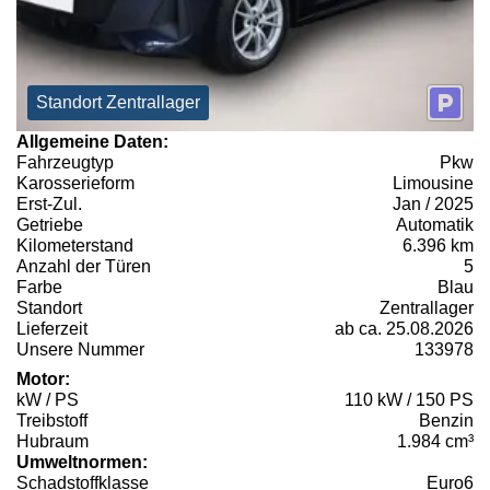
Standort Zentrallager
Allgemeine Daten:
Fahrzeugtyp
Pkw
Karosserieform
Limousine
Erst-Zul.
Jan / 2025
Getriebe
Automatik
Kilometerstand
6.396 km
Anzahl der Türen
5
Farbe
Blau
Standort
Zentrallager
Lieferzeit
ab ca. 25.08.2026
Unsere Nummer
133978
Motor:
kW / PS
110 kW / 150 PS
Treibstoff
Benzin
Hubraum
1.984 cm³
Umweltnormen:
Schadstoffklasse
Euro6