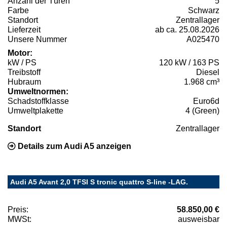
Anzahl der Türen
5
Farbe
Schwarz
Standort
Zentrallager
Lieferzeit
ab ca. 25.08.2026
Unsere Nummer
A025470
Motor:
kW / PS
120 kW / 163 PS
Treibstoff
Diesel
Hubraum
1.968 cm³
Umweltnormen:
Schadstoffklasse
Euro6d
Umweltplakette
4 (Green)
Standort
Zentrallager
Details zum Audi A5 anzeigen
Audi A5 Avant 2,0 TFSI S tronic quattro S-line -LAG.
Preis:
58.850,00 €
MWSt:
ausweisbar