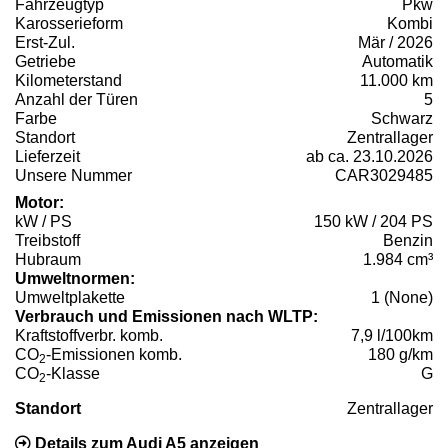
Fahrzeugtyp
Pkw
Karosserieform
Kombi
Erst-Zul.
Mär / 2026
Getriebe
Automatik
Kilometerstand
11.000 km
Anzahl der Türen
5
Farbe
Schwarz
Standort
Zentrallager
Lieferzeit
ab ca. 23.10.2026
Unsere Nummer
CAR3029485
Motor:
kW / PS
150 kW / 204 PS
Treibstoff
Benzin
Hubraum
1.984 cm³
Umweltnormen:
Umweltplakette
1 (None)
Verbrauch und Emissionen nach WLTP:
Kraftstoffverbr. komb.
7,9 l/100km
CO
-Emissionen komb.
180 g/km
2
CO
-Klasse
G
2
Standort
Zentrallager
Details zum Audi A5 anzeigen