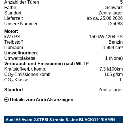
Anzahl der Türen
5
Farbe
Schwarz
Standort
Zentrallager
Lieferzeit
ab ca. 25.08.2026
Unsere Nummer
125083
Motor:
kW / PS
150 kW / 204 PS
Treibstoff
Benzin
Hubraum
1.984 cm³
Umweltnormen:
Umweltplakette
1 (None)
Verbrauch und Emissionen nach WLTP:
Kraftstoffverbr. komb.
7,3 l/100km
CO
-Emissionen komb.
165 g/km
2
CO
-Klasse
F
2
Standort
Zentrallager
Details zum Audi A5 anzeigen
Audi A5 Avant 2.0TFSI S tronic S-Line BLACK/19"/KAM/N