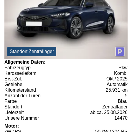
Standort Zentrallager
Allgemeine Daten:
Fahrzeugtyp
Pkw
Karosserieform
Kombi
Erst-Zul.
Okt / 2025
Getriebe
Automatik
Kilometerstand
25.931 km
Anzahl der Türen
5
Farbe
Blau
Standort
Zentrallager
Lieferzeit
ab ca. 25.08.2026
Unsere Nummer
14470
Motor:
kW / PS
150 kW / 204 PS