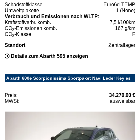
Schadstoffklasse
Euro6d-TEMP
Umweltplakette
1 (None)
Verbrauch und Emissionen nach WLTP:
Kraftstoffverbr. komb.
7,5 l/100km
CO
-Emissionen komb.
167 g/km
2
CO
-Klasse
F
2
Standort
Zentrallager
Details zum Abarth 595 anzeigen
Abarth 600e Scorpionissima Sportpaket Navi Leder Keyles
Preis:
34.270,00 €
MWSt:
ausweisbar