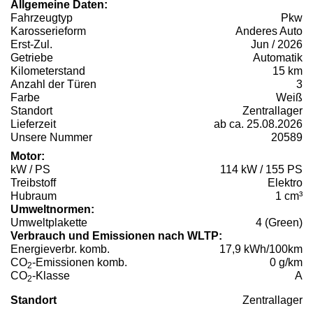
Allgemeine Daten:
Fahrzeugtyp
Pkw
Karosserieform
Anderes Auto
Erst-Zul.
Jun / 2026
Getriebe
Automatik
Kilometerstand
15 km
Anzahl der Türen
3
Farbe
Weiß
Standort
Zentrallager
Lieferzeit
ab ca. 25.08.2026
Unsere Nummer
20589
Motor:
kW / PS
114 kW / 155 PS
Treibstoff
Elektro
Hubraum
1 cm³
Umweltnormen:
Umweltplakette
4 (Green)
Verbrauch und Emissionen nach WLTP:
Energieverbr. komb.
17,9 kWh/100km
CO
-Emissionen komb.
0 g/km
2
CO
-Klasse
A
2
Standort
Zentrallager