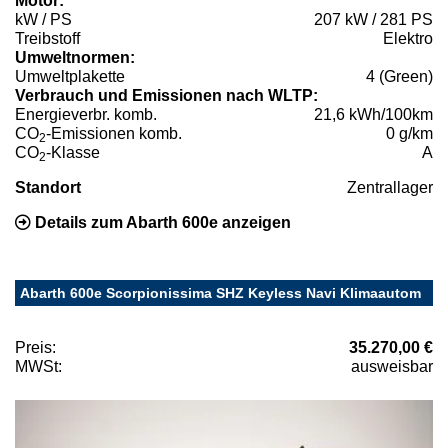
Motor:
kW / PS
207 kW / 281 PS
Treibstoff
Elektro
Umweltnormen:
Umweltplakette
4 (Green)
Verbrauch und Emissionen nach WLTP:
Energieverbr. komb.
21,6 kWh/100km
CO
-Emissionen komb.
0 g/km
2
CO
-Klasse
A
2
Standort
Zentrallager
Details zum Abarth 600e anzeigen
Abarth 600e Scorpionissima SHZ Keyless Navi Klimaautom
Preis:
35.270,00 €
MWSt:
ausweisbar