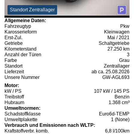
Standort Zentrallager
Allgemeine Daten:
Fahrzeugtyp
Pkw
Karosserieform
Kleinwagen
Erst-Zul.
Mai / 2021
Getriebe
Schaltgetriebe
Kilometerstand
27.250 km
Anzahl der Türen
3
Farbe
Grau
Standort
Zentrallager
Lieferzeit
ab ca. 25.08.2026
Unsere Nummer
GW-AGL693
Motor:
kW / PS
107 kW / 145 PS
Treibstoff
Benzin
Hubraum
1.368 cm³
Umweltnormen:
Schadstoffklasse
Euro6d-TEMP
Umweltplakette
1 (None)
Verbrauch und Emissionen nach WLTP:
Kraftstoffverbr. komb.
6,8 l/100km