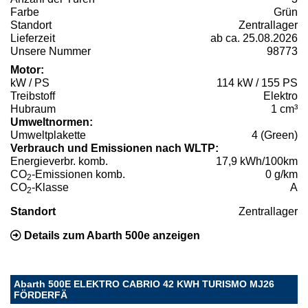
Farbe
Grün
Standort
Zentrallager
Lieferzeit
ab ca. 25.08.2026
Unsere Nummer
98773
Motor:
kW / PS
114 kW / 155 PS
Treibstoff
Elektro
Hubraum
1 cm³
Umweltnormen:
Umweltplakette
4 (Green)
Verbrauch und Emissionen nach WLTP:
Energieverbr. komb.
17,9 kWh/100km
CO
-Emissionen komb.
0 g/km
2
CO
-Klasse
A
2
Standort
Zentrallager
Details zum Abarth 500e anzeigen
Abarth 500E ELEKTRO CABRIO 42 KWH TURISMO MJ26
FÖRDERFÄ