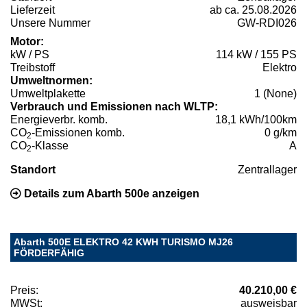
Lieferzeit
ab ca. 25.08.2026
Unsere Nummer
GW-RDI026
Motor:
kW / PS
114 kW / 155 PS
Treibstoff
Elektro
Umweltnormen:
Umweltplakette
1 (None)
Verbrauch und Emissionen nach WLTP:
Energieverbr. komb.
18,1 kWh/100km
CO
-Emissionen komb.
0 g/km
2
CO
-Klasse
A
2
Standort
Zentrallager
Details zum Abarth 500e anzeigen
Abarth 500E ELEKTRO 42 KWH TURISMO MJ26
FÖRDERFÄHIG
Preis:
40.210,00 €
MWSt:
ausweisbar