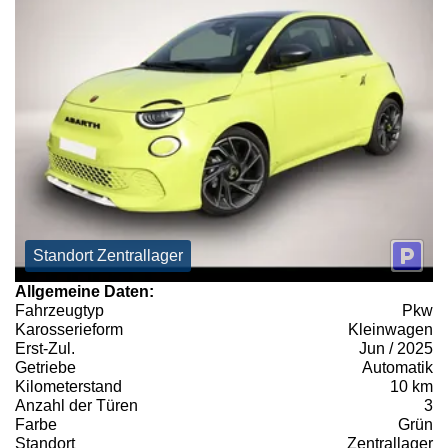
Standort Zentrallager
Allgemeine Daten:
Fahrzeugtyp
Pkw
Karosserieform
Kleinwagen
Erst-Zul.
Jun / 2025
Getriebe
Automatik
Kilometerstand
10 km
Anzahl der Türen
3
Farbe
Grün
Standort
Zentrallager