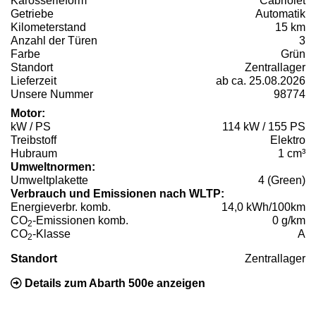
Karosserieform
Cabriolet
Getriebe
Automatik
Kilometerstand
15 km
Anzahl der Türen
3
Farbe
Grün
Standort
Zentrallager
Lieferzeit
ab ca. 25.08.2026
Unsere Nummer
98774
Motor:
kW / PS
114 kW / 155 PS
Treibstoff
Elektro
Hubraum
1 cm³
Umweltnormen:
Umweltplakette
4 (Green)
Verbrauch und Emissionen nach WLTP:
Energieverbr. komb.
14,0 kWh/100km
CO
-Emissionen komb.
0 g/km
2
CO
-Klasse
A
2
Standort
Zentrallager
Details zum Abarth 500e anzeigen