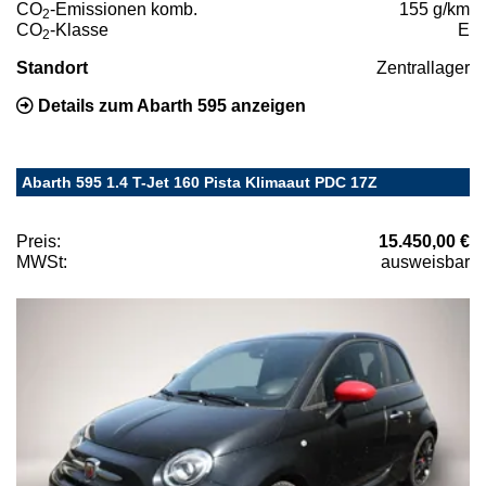
CO
-Emissionen komb.
155 g/km
2
CO
-Klasse
E
2
Standort
Zentrallager
Details zum Abarth 595 anzeigen
Abarth 595 1.4 T-Jet 160 Pista Klimaaut PDC 17Z
Preis:
15.450,00 €
MWSt:
ausweisbar