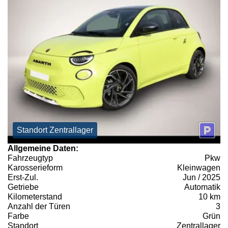
Standort Zentrallager
Allgemeine Daten:
Fahrzeugtyp
Pkw
Karosserieform
Kleinwagen
Erst-Zul.
Jun / 2025
Getriebe
Automatik
Kilometerstand
10 km
Anzahl der Türen
3
Farbe
Grün
Standort
Zentrallager