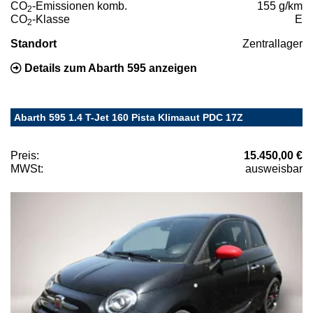
CO
-Emissionen komb.
155 g/km
2
CO
-Klasse
E
2
Standort
Zentrallager
Details zum Abarth 595 anzeigen
Abarth 595 1.4 T-Jet 160 Pista Klimaaut PDC 17Z
Preis:
15.450,00 €
MWSt:
ausweisbar