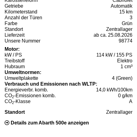
Karosserieform
Cabriolet
Getriebe
Automatik
Kilometerstand
15 km
Anzahl der Türen
3
Farbe
Grün
Standort
Zentrallager
Lieferzeit
ab ca. 25.08.2026
Unsere Nummer
98774
Motor:
kW / PS
114 kW / 155 PS
Treibstoff
Elektro
Hubraum
1 cm³
Umweltnormen:
Umweltplakette
4 (Green)
Verbrauch und Emissionen nach WLTP:
Energieverbr. komb.
14,0 kWh/100km
CO
-Emissionen komb.
0 g/km
2
CO
-Klasse
A
2
Standort
Zentrallager
Details zum Abarth 500e anzeigen