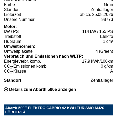
Farbe
Grün
Standort
Zentrallager
Lieferzeit
ab ca. 25.08.2026
Unsere Nummer
98773
Motor:
kW / PS
114 kW / 155 PS
Treibstoff
Elektro
Hubraum
1 cm³
Umweltnormen:
Umweltplakette
4 (Green)
Verbrauch und Emissionen nach WLTP:
Energieverbr. komb.
17,9 kWh/100km
CO
-Emissionen komb.
0 g/km
2
CO
-Klasse
A
2
Standort
Zentrallager
Details zum Abarth 500e anzeigen
Abarth 500E ELEKTRO CABRIO 42 KWH TURISMO MJ26
FÖRDERFÄ