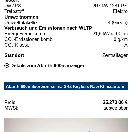
Motor:
kW / PS
207 kW / 281 PS
Treibstoff
Elektro
Umweltnormen:
Umweltplakette
4 (Green)
Verbrauch und Emissionen nach WLTP:
Energieverbr. komb.
21,6 kWh/100km
CO
-Emissionen komb.
0 g/km
2
CO
-Klasse
A
2
Standort
Zentrallager
Details zum Abarth 600e anzeigen
Abarth 600e Scorpionissima SHZ Keyless Navi Klimaautom
Preis:
35.270,00 €
MWSt:
ausweisbar