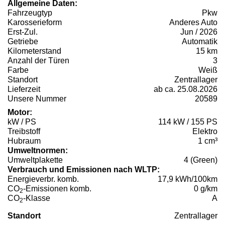
Allgemeine Daten:
Fahrzeugtyp
Pkw
Karosserieform
Anderes Auto
Erst-Zul.
Jun / 2026
Getriebe
Automatik
Kilometerstand
15 km
Anzahl der Türen
3
Farbe
Weiß
Standort
Zentrallager
Lieferzeit
ab ca. 25.08.2026
Unsere Nummer
20589
Motor:
kW / PS
114 kW / 155 PS
Treibstoff
Elektro
Hubraum
1 cm³
Umweltnormen:
Umweltplakette
4 (Green)
Verbrauch und Emissionen nach WLTP:
Energieverbr. komb.
17,9 kWh/100km
CO
-Emissionen komb.
0 g/km
2
CO
-Klasse
A
2
Standort
Zentrallager