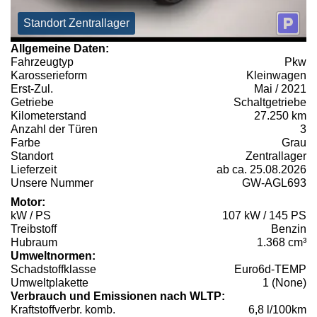
Standort Zentrallager
Allgemeine Daten:
Fahrzeugtyp
Pkw
Karosserieform
Kleinwagen
Erst-Zul.
Mai / 2021
Getriebe
Schaltgetriebe
Kilometerstand
27.250 km
Anzahl der Türen
3
Farbe
Grau
Standort
Zentrallager
Lieferzeit
ab ca. 25.08.2026
Unsere Nummer
GW-AGL693
Motor:
kW / PS
107 kW / 145 PS
Treibstoff
Benzin
Hubraum
1.368 cm³
Umweltnormen:
Schadstoffklasse
Euro6d-TEMP
Umweltplakette
1 (None)
Verbrauch und Emissionen nach WLTP:
Kraftstoffverbr. komb.
6,8 l/100km