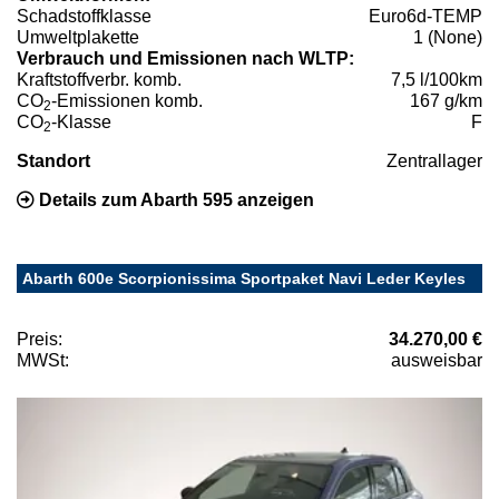
Schadstoffklasse
Euro6d-TEMP
Umweltplakette
1 (None)
Verbrauch und Emissionen nach WLTP:
Kraftstoffverbr. komb.
7,5 l/100km
CO
-Emissionen komb.
167 g/km
2
CO
-Klasse
F
2
Standort
Zentrallager
Details zum Abarth 595 anzeigen
Abarth 600e Scorpionissima Sportpaket Navi Leder Keyles
Preis:
34.270,00 €
MWSt:
ausweisbar