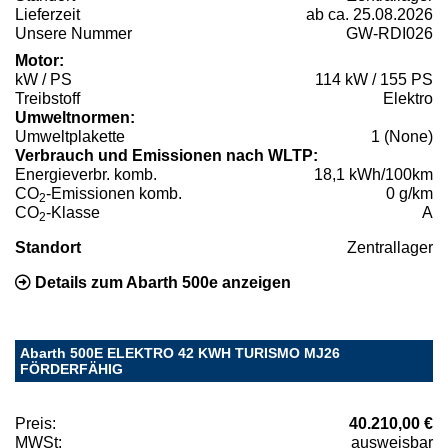
Lieferzeit
ab ca. 25.08.2026
Unsere Nummer
GW-RDI026
Motor:
kW / PS
114 kW / 155 PS
Treibstoff
Elektro
Umweltnormen:
Umweltplakette
1 (None)
Verbrauch und Emissionen nach WLTP:
Energieverbr. komb.
18,1 kWh/100km
CO
-Emissionen komb.
0 g/km
2
CO
-Klasse
A
2
Standort
Zentrallager
Details zum Abarth 500e anzeigen
Abarth 500E ELEKTRO 42 KWH TURISMO MJ26
FÖRDERFÄHIG
Preis:
40.210,00 €
MWSt:
ausweisbar