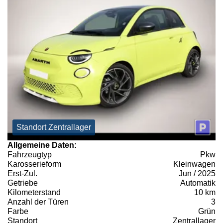
Standort Zentrallager
Allgemeine Daten:
Fahrzeugtyp
Pkw
Karosserieform
Kleinwagen
Erst-Zul.
Jun / 2025
Getriebe
Automatik
Kilometerstand
10 km
Anzahl der Türen
3
Farbe
Grün
Standort
Zentrallager