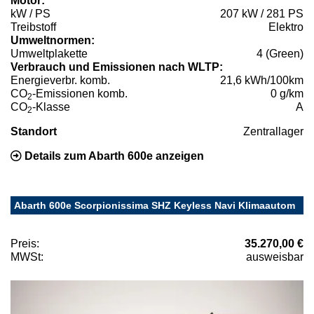
Motor:
kW / PS
207 kW / 281 PS
Treibstoff
Elektro
Umweltnormen:
Umweltplakette
4 (Green)
Verbrauch und Emissionen nach WLTP:
Energieverbr. komb.
21,6 kWh/100km
CO
-Emissionen komb.
0 g/km
2
CO
-Klasse
A
2
Standort
Zentrallager
Details zum Abarth 600e anzeigen
Abarth 600e Scorpionissima SHZ Keyless Navi Klimaautom
Preis:
35.270,00 €
MWSt:
ausweisbar