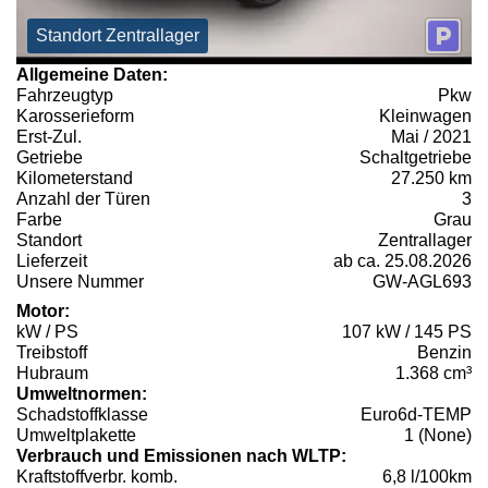
Standort Zentrallager
Allgemeine Daten:
Fahrzeugtyp
Pkw
Karosserieform
Kleinwagen
Erst-Zul.
Mai / 2021
Getriebe
Schaltgetriebe
Kilometerstand
27.250 km
Anzahl der Türen
3
Farbe
Grau
Standort
Zentrallager
Lieferzeit
ab ca. 25.08.2026
Unsere Nummer
GW-AGL693
Motor:
kW / PS
107 kW / 145 PS
Treibstoff
Benzin
Hubraum
1.368 cm³
Umweltnormen:
Schadstoffklasse
Euro6d-TEMP
Umweltplakette
1 (None)
Verbrauch und Emissionen nach WLTP:
Kraftstoffverbr. komb.
6,8 l/100km