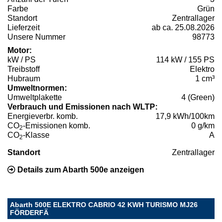
Farbe
Grün
Standort
Zentrallager
Lieferzeit
ab ca. 25.08.2026
Unsere Nummer
98773
Motor:
kW / PS
114 kW / 155 PS
Treibstoff
Elektro
Hubraum
1 cm³
Umweltnormen:
Umweltplakette
4 (Green)
Verbrauch und Emissionen nach WLTP:
Energieverbr. komb.
17,9 kWh/100km
CO
-Emissionen komb.
0 g/km
2
CO
-Klasse
A
2
Standort
Zentrallager
Details zum Abarth 500e anzeigen
Abarth 500E ELEKTRO CABRIO 42 KWH TURISMO MJ26
FÖRDERFÄ