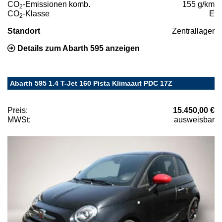
CO
-Emissionen komb.
155 g/km
2
CO
-Klasse
E
2
Standort
Zentrallager
Details zum Abarth 595 anzeigen
Abarth 595 1.4 T-Jet 160 Pista Klimaaut PDC 17Z
Preis:
15.450,00 €
MWSt:
ausweisbar