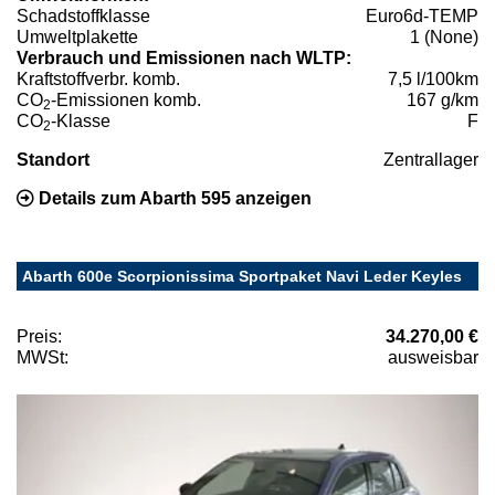
Schadstoffklasse
Euro6d-TEMP
Umweltplakette
1 (None)
Verbrauch und Emissionen nach WLTP:
Kraftstoffverbr. komb.
7,5 l/100km
CO
-Emissionen komb.
167 g/km
2
CO
-Klasse
F
2
Standort
Zentrallager
Details zum Abarth 595 anzeigen
Abarth 600e Scorpionissima Sportpaket Navi Leder Keyles
Preis:
34.270,00 €
MWSt:
ausweisbar