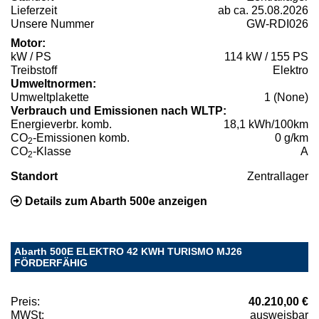
Lieferzeit
ab ca. 25.08.2026
Unsere Nummer
GW-RDI026
Motor:
kW / PS
114 kW / 155 PS
Treibstoff
Elektro
Umweltnormen:
Umweltplakette
1 (None)
Verbrauch und Emissionen nach WLTP:
Energieverbr. komb.
18,1 kWh/100km
CO
-Emissionen komb.
0 g/km
2
CO
-Klasse
A
2
Standort
Zentrallager
Details zum Abarth 500e anzeigen
Abarth 500E ELEKTRO 42 KWH TURISMO MJ26
FÖRDERFÄHIG
Preis:
40.210,00 €
MWSt:
ausweisbar