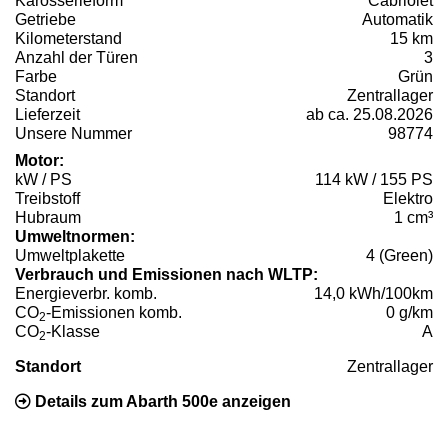
Karosserieform
Cabriolet
Getriebe
Automatik
Kilometerstand
15 km
Anzahl der Türen
3
Farbe
Grün
Standort
Zentrallager
Lieferzeit
ab ca. 25.08.2026
Unsere Nummer
98774
Motor:
kW / PS
114 kW / 155 PS
Treibstoff
Elektro
Hubraum
1 cm³
Umweltnormen:
Umweltplakette
4 (Green)
Verbrauch und Emissionen nach WLTP:
Energieverbr. komb.
14,0 kWh/100km
CO
-Emissionen komb.
0 g/km
2
CO
-Klasse
A
2
Standort
Zentrallager
Details zum Abarth 500e anzeigen