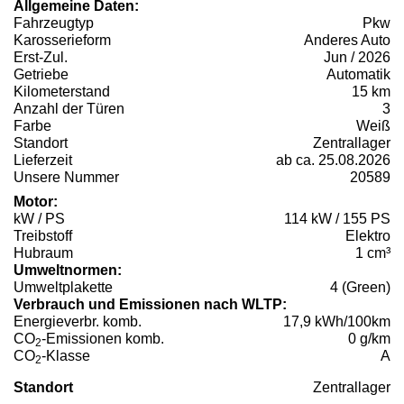
Allgemeine Daten:
Fahrzeugtyp
Pkw
Karosserieform
Anderes Auto
Erst-Zul.
Jun / 2026
Getriebe
Automatik
Kilometerstand
15 km
Anzahl der Türen
3
Farbe
Weiß
Standort
Zentrallager
Lieferzeit
ab ca. 25.08.2026
Unsere Nummer
20589
Motor:
kW / PS
114 kW / 155 PS
Treibstoff
Elektro
Hubraum
1 cm³
Umweltnormen:
Umweltplakette
4 (Green)
Verbrauch und Emissionen nach WLTP:
Energieverbr. komb.
17,9 kWh/100km
CO
-Emissionen komb.
0 g/km
2
CO
-Klasse
A
2
Standort
Zentrallager