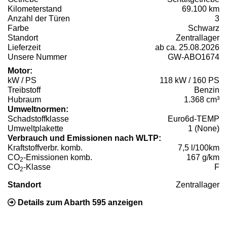
Kilometerstand
69.100 km
Anzahl der Türen
3
Farbe
Schwarz
Standort
Zentrallager
Lieferzeit
ab ca. 25.08.2026
Unsere Nummer
GW-ABO1674
Motor:
kW / PS
118 kW / 160 PS
Treibstoff
Benzin
Hubraum
1.368 cm³
Umweltnormen:
Schadstoffklasse
Euro6d-TEMP
Umweltplakette
1 (None)
Verbrauch und Emissionen nach WLTP:
Kraftstoffverbr. komb.
7,5 l/100km
CO
-Emissionen komb.
167 g/km
2
CO
-Klasse
F
2
Standort
Zentrallager
Details zum Abarth 595 anzeigen