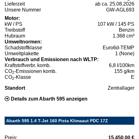
Lieferzeit
ab ca. 25.08.2026
Unsere Nummer
GW-AGL693
Motor:
kW / PS
107 kW / 145 PS
Treibstoff
Benzin
Hubraum
1.368 cm³
Umweltnormen:
Schadstoffklasse
Euro6d-TEMP
Umweltplakette
1 (None)
Verbrauch und Emissionen nach WLTP:
Kraftstoffverbr. komb.
6,8 l/100km
CO
-Emissionen komb.
155 g/km
2
CO
-Klasse
E
2
Standort
Zentrallager
Details zum Abarth 595 anzeigen
Abarth 595 1.4 T-Jet 160 Pista Klimaaut PDC 17Z
Preis:
15.450,00 €