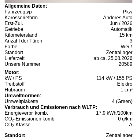
Allgemeine Daten:
Fahrzeugtyp
Pkw
Karosserieform
Anderes Auto
Erst-Zul.
Jun / 2026
Getriebe
Automatik
Kilometerstand
15 km
Anzahl der Türen
3
Farbe
Weiß
Standort
Zentrallager
Lieferzeit
ab ca. 25.08.2026
Unsere Nummer
20589
Motor:
kW / PS
114 kW / 155 PS
Treibstoff
Elektro
Hubraum
1 cm³
Umweltnormen:
Umweltplakette
4 (Green)
Verbrauch und Emissionen nach WLTP:
Energieverbr. komb.
17,9 kWh/100km
CO
-Emissionen komb.
0 g/km
2
CO
-Klasse
A
2
Standort
Zentrallager