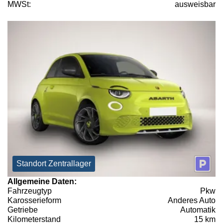
MWSt:
ausweisbar
Standort Zentrallager
Allgemeine Daten:
Fahrzeugtyp
Pkw
Karosserieform
Anderes Auto
Getriebe
Automatik
Kilometerstand
15 km