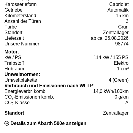
Karosserieform
Cabriolet
Getriebe
Automatik
Kilometerstand
15 km
Anzahl der Türen
3
Farbe
Grün
Standort
Zentrallager
Lieferzeit
ab ca. 25.08.2026
Unsere Nummer
98774
Motor:
kW / PS
114 kW / 155 PS
Treibstoff
Elektro
Hubraum
1 cm³
Umweltnormen:
Umweltplakette
4 (Green)
Verbrauch und Emissionen nach WLTP:
Energieverbr. komb.
14,0 kWh/100km
CO
-Emissionen komb.
0 g/km
2
CO
-Klasse
A
2
Standort
Zentrallager
Details zum Abarth 500e anzeigen