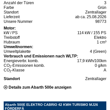
Anzahl der Türen
3
Farbe
Grün
Standort
Zentrallager
Lieferzeit
ab ca. 25.08.2026
Unsere Nummer
98773
Motor:
kW / PS
114 kW / 155 PS
Treibstoff
Elektro
Hubraum
1 cm³
Umweltnormen:
Umweltplakette
4 (Green)
Verbrauch und Emissionen nach WLTP:
Energieverbr. komb.
17,9 kWh/100km
CO
-Emissionen komb.
0 g/km
2
CO
-Klasse
A
2
Standort
Zentrallager
Details zum Abarth 500e anzeigen
Abarth 500E ELEKTRO CABRIO 42 KWH TURISMO MJ26
FÖRDERFÄ