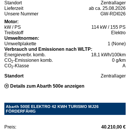
Standort
Zentrallager
Lieferzeit
ab ca. 25.08.2026
Unsere Nummer
GW-RDI026
Motor:
kW / PS
114 kW / 155 PS
Treibstoff
Elektro
Umweltnormen:
Umweltplakette
1 (None)
Verbrauch und Emissionen nach WLTP:
Energieverbr. komb.
18,1 kWh/100km
CO
-Emissionen komb.
0 g/km
2
CO
-Klasse
A
2
Standort
Zentrallager
Details zum Abarth 500e anzeigen
Abarth 500E ELEKTRO 42 KWH TURISMO MJ26
FÖRDERFÄHIG
Preis:
40.210,00 €