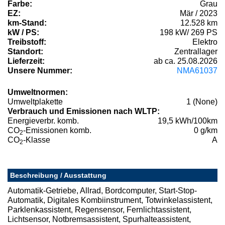
Farbe:
Grau
EZ:
Mär / 2023
km-Stand:
12.528 km
kW / PS:
198 kW/ 269 PS
Treibstoff:
Elektro
Standort:
Zentrallager
Lieferzeit:
ab ca. 25.08.2026
Unsere Nummer:
NMA61037
Umweltnormen:
Umweltplakette
1 (None)
Verbrauch und Emissionen nach WLTP:
Energieverbr. komb.
19,5 kWh/100km
CO
-Emissionen komb.
0 g/km
2
CO
-Klasse
A
2
Beschreibung / Ausstattung
Automatik-Getriebe, Allrad, Bordcomputer, Start-Stop-
Automatik, Digitales Kombiinstrument, Totwinkelassistent,
Parklenkassistent, Regensensor, Fernlichtassistent,
Lichtsensor, Notbremsassistent, Spurhalteassistent,