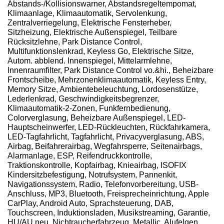
Abstands-/Kollisionswarner, Abstandsregeltempomat,
Klimaanlage, Klimaautomatik, Servolenkung,
Zentralverriegelung, Elektrische Fensterheber,
Sitzheizung, Elektrische Außenspiegel, Teilbare
Rücksitzlehne, Park Distance Control,
Multifunktionslenkrad, Keyless Go, Elektrische Sitze,
Autom. abblend. Innenspiegel, Mittelarmlehne,
Innenraumfilter, Park Distance Control vo.&hi., Beheizbare
Frontscheibe, Mehrzonenklimaautomatik, Keyless Entry,
Memory Sitze, Ambientebeleuchtung, Lordosenstütze,
Lederlenkrad, Geschwindigkeitsbegrenzer,
Klimaautomatik-2-Zonen, Funkfernbedienung,
Colorverglasung, Beheizbare Außenspiegel, LED-
Hauptscheinwerfer, LED-Rückleuchten, Rückfahrkamera,
LED-Tagfahrlicht, Tagfahrlicht, Privacyverglasung, ABS,
Airbag, Beifahrerairbag, Wegfahrsperre, Seitenairbags,
Alarmanlage, ESP, Reifendruckkontrolle,
Traktionskontrolle, Kopfairbag, Knieairbag, ISOFIX
Kindersitzbefestigung, Notrufsystem, Pannenkit,
Navigationssystem, Radio, Telefonvorbereitung, USB-
Anschluss, MP3, Bluetooth, Freisprecheinrichtung, Apple
CarPlay, Android Auto, Sprachsteuerung, DAB,
Touchscreen, Induktionsladen, Musikstreaming, Garantie,
HU/AU neu, Nichtraucherfahrzeug, Metallic, Alufelgen,