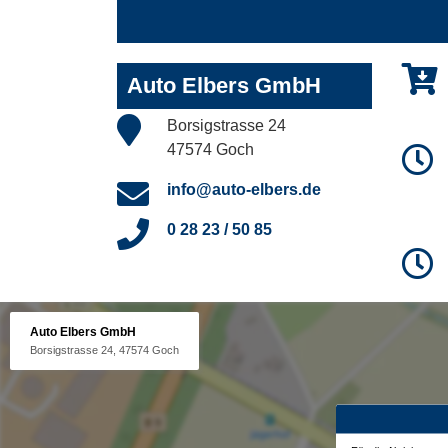
Auto Elbers GmbH
Borsigstrasse 24
47574 Goch
info@auto-elbers.de
0 28 23 / 50 85
Auto Elbers GmbH
Borsigstrasse 24, 47574 Goch