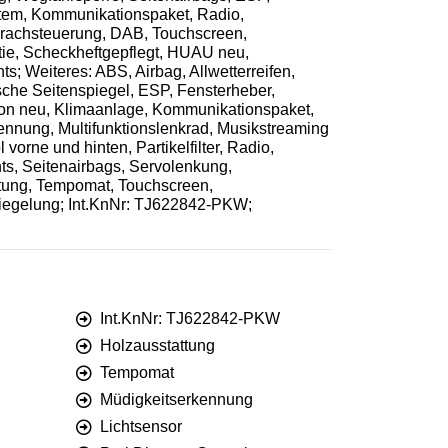
ystem, Kommunikationspaket, Radio,
Sprachsteuerung, DAB, Touchscreen,
tie, Scheckheftgepflegt, HUAU neu,
s; Weiteres: ABS, Airbag, Allwetterreifen,
ische Seitenspiegel, ESP, Fensterheber,
tion neu, Klimaanlage, Kommunikationspaket,
ennung, Multifunktionslenkrad, Musikstreaming
orne und hinten, Partikelfilter, Radio,
ts, Seitenairbags, Servolenkung,
eitung, Tempomat, Touchscreen,
riegelung; Int.KnNr: TJ622842-PKW;
Int.KnNr: TJ622842-PKW
Holzausstattung
Tempomat
Müdigkeitserkennung
Lichtsensor