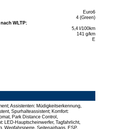
Euro6
4 (Green)
 nach WLTP:
5,4 l/100km
141 g/km
E
rument; Assistenten: Müdigkeitserkennung,
ent, Spurhalteassistent; Komfort:
omat, Park Distance Control,
: LED-Hauptscheinwerfer, Tagfahrlicht,
g, Wegfahrsperre, Seitenairbags, ESP,