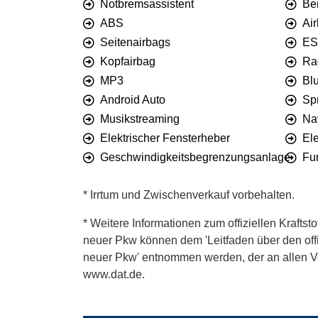
Notbremsassistent
Be
ABS
Ai
Seitenairbags
ES
Kopfairbag
Ra
MP3
Bl
Android Auto
Sp
Musikstreaming
Na
Elektrischer Fensterheber
El
Geschwindigkeitsbegrenzungsanlage
Fu
* Irrtum und Zwischenverkauf vorbehalten.
* Weitere Informationen zum offiziellen Kraftst
neuer Pkw können dem 'Leitfaden über den offiz
neuer Pkw' entnommen werden, der an allen Ver
www.dat.de.