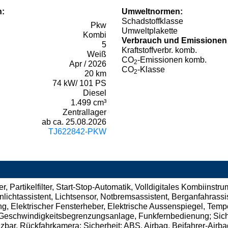
n:
Umweltnormen:
Schadstoffklasse
Pkw
Umweltplakette
Kombi
Verbrauch und Emissionen
5
Kraftstoffverbr. komb.
Weiß
CO
-Emissionen komb.
2
Apr / 2026
CO
-Klasse
2
20 km
74 kW/ 101 PS
Diesel
1.499 cm³
Zentrallager
ab ca. 25.08.2026
TJ622842-PKW
, Partikelfilter, Start-Stop-Automatik, Volldigitales Kombiinst
chtassistent, Lichtsensor, Notbremsassistent, Berganfahrassist
g, Elektrischer Fensterheber, Elektrische Aussenspiegel, Temp
, Geschwindigkeitsbegrenzungsanlage, Funkfernbedienung; Sicht
bar, Rückfahrkamera; Sicherheit: ABS, Airbag, Beifahrer-Airba