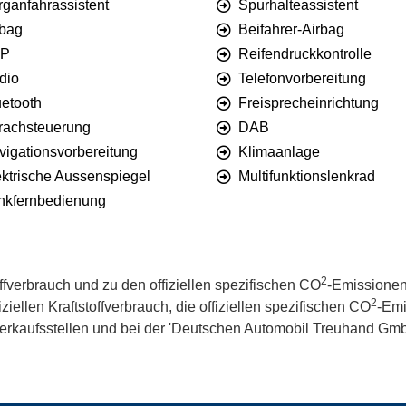
rganfahrassistent
Spurhalteassistent
rbag
Beifahrer-Airbag
P
Reifendruckkontrolle
dio
Telefonvorbereitung
uetooth
Freisprecheinrichtung
rachsteuerung
DAB
vigationsvorbereitung
Klimaanlage
ektrische Aussenspiegel
Multifunktionslenkrad
nkfernbedienung
2
offverbrauch und zu den offiziellen spezifischen CO
-Emissionen
2
iellen Kraftstoffverbrauch, die offiziellen spezifischen CO
-Emi
kaufsstellen und bei der 'Deutschen Automobil Treuhand GmbH' 