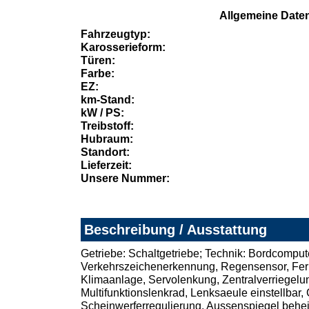
Allgemeine Date
Fahrzeugtyp:
Karosserieform:
Türen:
Farbe:
EZ:
km-Stand:
kW / PS:
Treibstoff:
Hubraum:
Standort:
Lieferzeit:
Unsere Nummer:
Beschreibung / Ausstattung
Getriebe: Schaltgetriebe; Technik: Bordcomputer
Verkehrszeichenerkennung, Regensensor, Fernli
Klimaanlage, Servolenkung, Zentralverriegelun
Multifunktionslenkrad, Lenksaeule einstellbar
Scheinwerferregulierung, Aussenspiegel beheiz