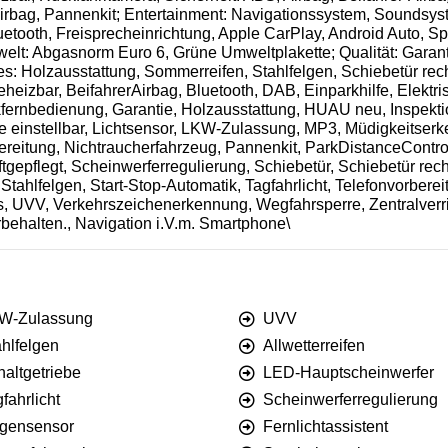
pfairbag, Pannenkit; Entertainment: Navigationssystem, Sounds
etooth, Freisprecheinrichtung, Apple CarPlay, Android Auto, 
elt: Abgasnorm Euro 6, Grüne Umweltplakette; Qualität: Garan
s: Holzausstattung, Sommerreifen, Stahlfelgen, Schiebetür recht
heizbar, BeifahrerAirbag, Bluetooth, DAB, Einparkhilfe, Elektr
unkfernbedienung, Garantie, Holzausstattung, HUAU neu, Inspek
 einstellbar, Lichtsensor, LKW-Zulassung, MP3, Müdigkeitserk
ereitung, Nichtraucherfahrzeug, Pannenkit, ParkDistanceControl v
gepflegt, Scheinwerferregulierung, Schiebetür, Schiebetür rech
tahlfelgen, Start-Stop-Automatik, Tagfahrlicht, Telefonvorber
s, UVV, Verkehrszeichenerkennung, Wegfahrsperre, Zentralver
behalten., Navigation i.V.m. Smartphone\
W-Zulassung
UVV
ahlfelgen
Allwetterreifen
haltgetriebe
LED-Hauptscheinwerfer
fahrlicht
Scheinwerferregulierung
gensensor
Fernlichtassistent