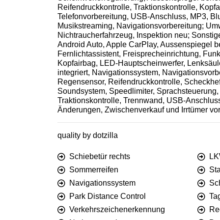
Reifendruckkontrolle, Traktionskontrolle, Ko
Telefonvorbereitung, USB-Anschluss, MP3, Blu
Musikstreaming, Navigationsvorbereitung; Umw
Nichtraucherfahrzeug, Inspektion neu; Sonstige
Android Auto, Apple CarPlay, Aussenspiegel be
Fernlichtassistent, Freisprecheinrichtung, F
Kopfairbag, LED-Hauptscheinwerfer, Lenksäule
integriert, Navigationssystem, Navigationsvorb
Regensensor, Reifendruckkontrolle, Scheckheft
Soundsystem, Speedlimiter, Sprachsteuerung, S
Traktionskontrolle, Trennwand, USB-Anschlus
Änderungen, Zwischenverkauf und Irrtümer vor
quality by dotzilla
Schiebetür rechts
LK
Sommerreifen
St
Navigationssystem
Sc
Park Distance Control
Tag
Verkehrszeichenerkennung
Re