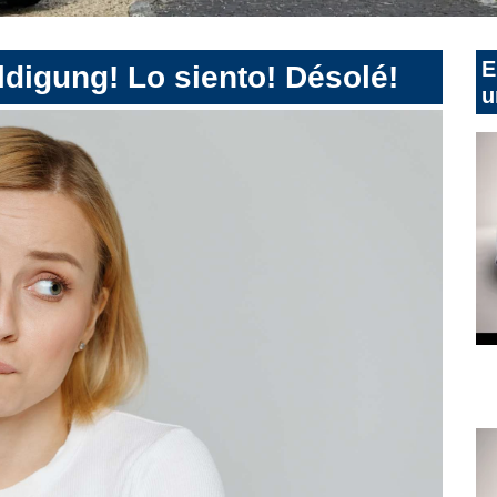
E
digung! Lo siento! Désolé!
u