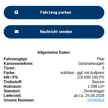
Fahrzeug parken
Nachricht senden
Allgemeine Daten:
Fahrzeugtyp:
Pkw
Karosserieform:
Geländewagen
Türen:
5
Farbe:
wählbar - ggf. mit Aufpreis
kW / PS:
118 kW/ 160 PS
Treibstoff:
Benzin
Hubraum:
1.598 cm³
Standort:
Zentrallager
Lieferzeit:
ab ca. 25.08.2026
Unsere Nummer:
100409ad